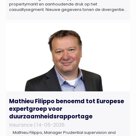
propertymarkt en aanhoudende druk op het
casualtysegment. Nieuwe gegevens tonen de divergentie
tussen de verschillende zakelijke verzekeringsproducten
sinds de lancering van het rapport in 2024 en de groeiende
behoefte aan een holistische risicobeoordeling, zo blijkt uit
het Market Pulse Report voor het eerste kwartaal van 2026
De bedrijfsmatige […]
Mathieu Filippo benoemd tot Europese
expertgroep voor
duurzaamheidsrapportage
Insurance |
14-05-2026
Mathieu Filippo, Manager Prudential supervision and