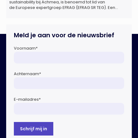
sustainability bij Achmea, is benoemd tot lid van
de Europese expertgroep EFRAG (EFRAG SR TEG). Een
belangrijke erkenning van zijn expertise én kennis die hij
voor de Nederlandse verzekeringssector zal inbrengen bij
de ontwikkeling van Europese regels voor
duurzaamheidsrapportages. De expertgroep helpt de
Meld je aan voor de nieuwsbrief
Europese Commissie bij het ontwikkelen van […]
Voornaam
*
Achternaam
*
E-mailadres
*