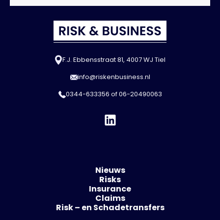
F.J. Ebbensstraat 81, 4007 WJ Tiel
info@riskenbusiness.nl
0344-633356
of
06-20490063
Nieuws
Risks
Insurance
Claims
Risk – en Schadetransfers