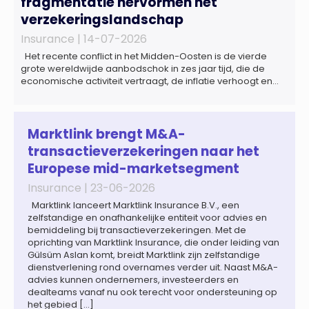
fragmentatie hervormen het
verzekeringslandschap
Insurance |
14-07-2026
Het recente conflict in het Midden-Oosten is de vierde
grote wereldwijde aanbodschok in zes jaar tijd, die de
economische activiteit vertraagt, de inflatie verhoogt en
een bredere verschuiving naar een meer
gefragmenteerde wereldeconomie versterkt. Tegen deze
achtergrond zal de groei van de totale premie-inkomsten
wereldwijd naar verwachting afnemen tot 1,3% in reële
Marktlink brengt M&A-
termen in […]
transactieverzekeringen naar het
Europese mid-marketsegment
Insurance |
23-06-2026
Marktlink lanceert Marktlink Insurance B.V., een
zelfstandige en onafhankelijke entiteit voor advies en
bemiddeling bij transactieverzekeringen. Met de
oprichting van Marktlink Insurance, die onder leiding van
Gülsüm Aslan komt, breidt Marktlink zijn zelfstandige
dienstverlening rond overnames verder uit. Naast M&A-
advies kunnen ondernemers, investeerders en
dealteams vanaf nu ook terecht voor ondersteuning op
het gebied […]