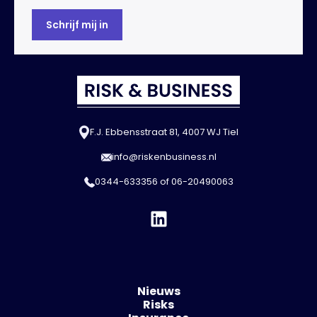
F.J. Ebbensstraat 81, 4007 WJ Tiel
info@riskenbusiness.nl
0344-633356
of
06-20490063
Nieuws
Risks