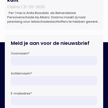
kant’
Claims |
21-05-2026
Per 1 mei is Anita Buwalda als Behandelaar
Personenschade bij Allianz. Daarna maakt zij naar
jarenlang voor letslschadeslachtoffers te hebben gewerkt
over maar ‘de betalende kant’ De afgelopen 3,5 jaar was
zij als zelfstandig letselschade-expert werkzaam onder de
naam van Buwalda Letselschade, waarin zij onder meer
werkzaam was voor ZLM, Ard Korevaar Personenschade,
Meld je aan voor de nieuwsbrief
Overtoom […]
Voornaam
*
Achternaam
*
E-mailadres
*