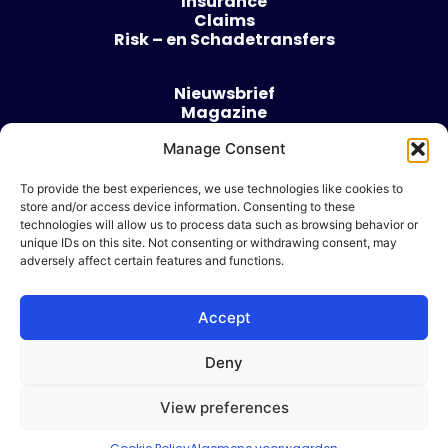
Insurance
Claims
Risk – en Schadetransfers
Nieuwsbrief
Magazine
Evenementen
Over
Manage Consent
Contact
To provide the best experiences, we use technologies like cookies to
store and/or access device information. Consenting to these
Algemene voorwaarden
technologies will allow us to process data such as browsing behavior or
Cookie beleid
unique IDs on this site. Not consenting or withdrawing consent, may
adversely affect certain features and functions.
Accept
Ik wil adverteren
Deny
© 2026 Risk & Business
View preferences
| Design & Development door
WP Masters