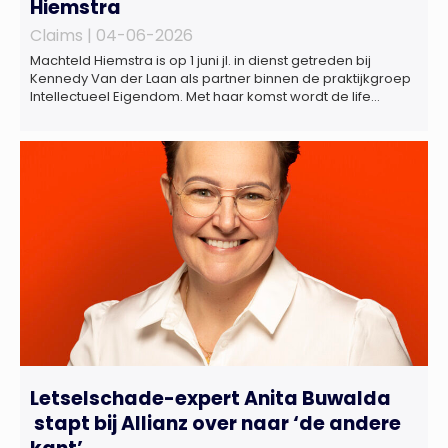
Hiemstra
Claims |
04-06-2026
Machteld Hiemstra is op 1 juni jl. in dienst getreden bij
Kennedy Van der Laan als partner binnen de praktijkgroep
Intellectueel Eigendom. Met haar komst wordt de life
sciences en octrooipraktijk van het Amsterdamse
advocatenkantoor verder versterkt. Machteld is
gespecialiseerd in nationale en internationale wet- en
regelgeving relevant voor de life sciences sector en de […]
Letselschade-expert Anita Buwalda
stapt bij Allianz over naar ‘de andere