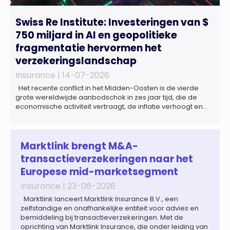
Swiss Re Institute: Investeringen van $
750 miljard in AI en geopolitieke
fragmentatie hervormen het
verzekeringslandschap
Insurance |
14-07-2026
Het recente conflict in het Midden-Oosten is de vierde
grote wereldwijde aanbodschok in zes jaar tijd, die de
economische activiteit vertraagt, de inflatie verhoogt en
een bredere verschuiving naar een meer
gefragmenteerde wereldeconomie versterkt. Tegen deze
achtergrond zal de groei van de totale premie-inkomsten
wereldwijd naar verwachting afnemen tot 1,3% in reële
Marktlink brengt M&A-
termen in […]
transactieverzekeringen naar het
Europese mid-marketsegment
Insurance |
23-06-2026
Marktlink lanceert Marktlink Insurance B.V., een
zelfstandige en onafhankelijke entiteit voor advies en
bemiddeling bij transactieverzekeringen. Met de
oprichting van Marktlink Insurance, die onder leiding van