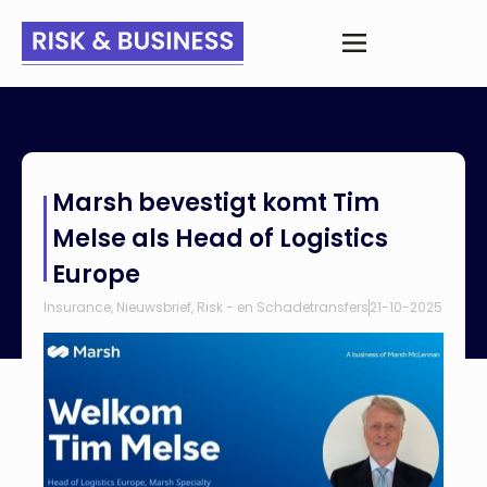
Home
>
Nieuws
>
Marsh bevestigt komt Tim Melse als Head of
Marsh bevestigt komt Tim
Logistics Europe
Melse als Head of Logistics
Europe
Insurance
,
Nieuwsbrief
,
Risk - en Schadetransfers
21-10-2025