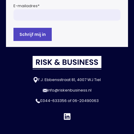
E-mailadres
*
F.J. Ebbensstraat 81, 4007 WJ Tiel
info@riskenbusiness.nl
0344-633356
of
06-20490063