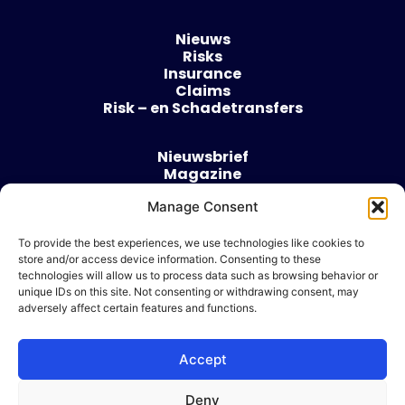
Nieuws
Risks
Insurance
Claims
Risk – en Schadetransfers
Nieuwsbrief
Magazine
Evenementen
Manage Consent
Over
Contact
To provide the best experiences, we use technologies like cookies to
store and/or access device information. Consenting to these
Algemene voorwaarden
technologies will allow us to process data such as browsing behavior or
Cookie beleid
unique IDs on this site. Not consenting or withdrawing consent, may
adversely affect certain features and functions.
Accept
Ik wil adverteren
Deny