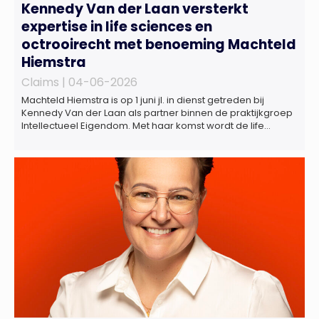
Kennedy Van der Laan versterkt
expertise in life sciences en
octrooirecht met benoeming Machteld
Hiemstra
Claims |
04-06-2026
Machteld Hiemstra is op 1 juni jl. in dienst getreden bij
Kennedy Van der Laan als partner binnen de praktijkgroep
Intellectueel Eigendom. Met haar komst wordt de life
sciences en octrooipraktijk van het Amsterdamse
advocatenkantoor verder versterkt. Machteld is
gespecialiseerd in nationale en internationale wet- en
regelgeving relevant voor de life sciences sector en de […]