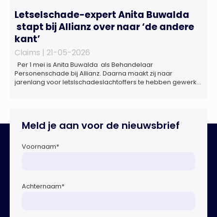
Letselschade-expert Anita Buwalda
stapt bij Allianz over naar ‘de andere
kant’
Claims |
21-05-2026
Per 1 mei is Anita Buwalda als Behandelaar
Personenschade bij Allianz. Daarna maakt zij naar
jarenlang voor letslschadeslachtoffers te hebben gewerkt
over maar ‘de betalende kant’ De afgelopen 3,5 jaar was
zij als zelfstandig letselschade-expert werkzaam onder de
naam van Buwalda Letselschade, waarin zij onder meer
werkzaam was voor ZLM, Ard Korevaar Personenschade,
Meld je aan voor de nieuwsbrief
Overtoom […]
Voornaam
*
Achternaam
*