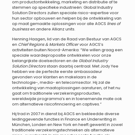
om productontwikkeling, marketing en distributie af te
stemmen op specifieke industrieën: Global Industry
Solution Directors zullen speciale risico-expertise voor
hun sector opbouwen en helpen bij de ontwikkeling van
op maat gemaakte oplossingen voor alle AGCS
lines of
business
en andere Allianz units.
Henning Haagen, lid van de Raad van Bestuur van AGCS
en
Chief Regions & Markets Officer v
oor AGCS’s
activiteiten buiten Noord-Amerika: “We willen graag een
speciale waardepropositie ontwikkelen voor onze
belangrijkste doelsectoren en de
Global Industry
Solution Directors
staan daarbij centraal. Met Jody Yee
hebben we de perfecte eerste ambassadeur
gevonden voor klanten en makelaars in de
technologie-, media- en telecomsector. Hij zal de
ontwikkeling van maatoplossingen aansturen, of het nu
gaat om traditionele verzekeringsproducten,
wereldwijde programma’s en in toenemende mate ook
om alternatieve risicofinnciering en captives.”
Hij trad in 2007 in dienst bij AGCS en bekleedde diverse
leidinggevende functies in Finance en Underwriting in
München, Londen en New York en heeft gewerkt in zowel
traditionele verzekeringstechnieken als alternatieve