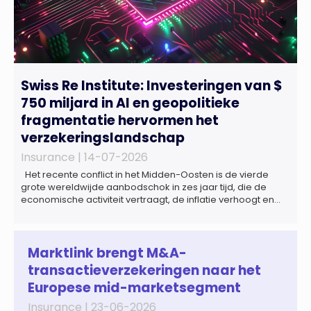
Swiss Re Institute: Investeringen van $
750 miljard in AI en geopolitieke
fragmentatie hervormen het
verzekeringslandschap
Insurance |
14-07-2026
Het recente conflict in het Midden-Oosten is de vierde
grote wereldwijde aanbodschok in zes jaar tijd, die de
economische activiteit vertraagt, de inflatie verhoogt en
een bredere verschuiving naar een meer
gefragmenteerde wereldeconomie versterkt. Tegen deze
achtergrond zal de groei van de totale premie-inkomsten
wereldwijd naar verwachting afnemen tot 1,3% in reële
Marktlink brengt M&A-
termen in […]
transactieverzekeringen naar het
Europese mid-marketsegment
Insurance |
23-06-2026