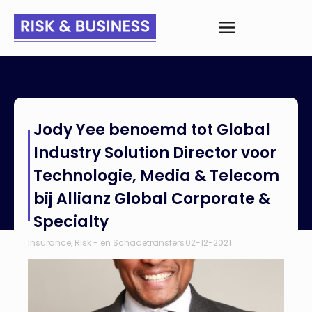
Home
>
Nieuws
>
Jody Yee benoemd tot Global Industry
Jody Yee benoemd tot Global
Solution Director voor Technologie, Media & Telecom bij
Allianz Global Corporate & Specialty
Industry Solution Director voor
Technologie, Media & Telecom
bij Allianz Global Corporate &
Specialty
Insurance
,
Risk - en Schadetransfers
02-12-2021