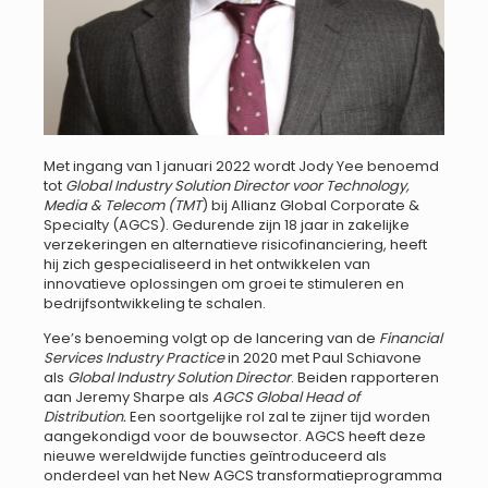
Met ingang van 1 januari 2022 wordt Jody Yee benoemd
tot
Global Industry Solution Director voor Technology,
Media & Telecom (TMT
) bij Allianz Global Corporate &
Specialty (AGCS). Gedurende zijn 18 jaar in zakelijke
verzekeringen en alternatieve risicofinanciering, heeft
hij zich gespecialiseerd in het ontwikkelen van
innovatieve oplossingen om groei te stimuleren en
bedrijfsontwikkeling te schalen.
Yee’s benoeming volgt op de lancering van de
Financial
Services Industry Practice
in 2020 met Paul Schiavone
als
Global Industry Solution Director
. Beiden rapporteren
aan Jeremy Sharpe als
AGCS Global Head of
Distribution.
Een soortgelijke rol zal te zijner tijd worden
aangekondigd voor de bouwsector. AGCS heeft deze
nieuwe wereldwijde functies geïntroduceerd als
onderdeel van het New AGCS transformatieprogramma