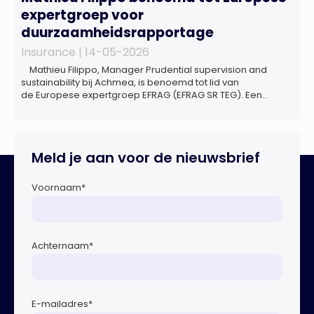
expertgroep voor
duurzaamheidsrapportage
Insurance |
14-05-2026
Mathieu Filippo, Manager Prudential supervision and
sustainability bij Achmea, is benoemd tot lid van
de Europese expertgroep EFRAG (EFRAG SR TEG). Een
belangrijke erkenning van zijn expertise én kennis die hij
voor de Nederlandse verzekeringssector zal inbrengen bij
de ontwikkeling van Europese regels voor
duurzaamheidsrapportages. De expertgroep helpt de
Meld je aan voor de nieuwsbrief
Europese Commissie bij het ontwikkelen van […]
Voornaam
*
Achternaam
*
E-mailadres
*