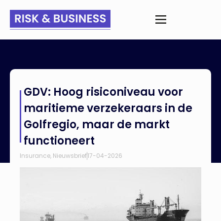
Home
>
Nieuws
>
GDV: Hoog risiconiveau voor maritieme
GDV: Hoog risiconiveau voor
verzekeraars in de Golfregio, maar de markt functioneert
maritieme verzekeraars in de
Golfregio, maar de markt
functioneert
Insurance
,
Nieuwsbrief
17-04-2026