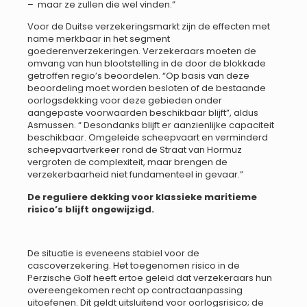
– maar ze zullen die wel vinden.”
Voor de Duitse verzekeringsmarkt zijn de effecten met
name merkbaar in het segment
goederenverzekeringen. Verzekeraars moeten de
omvang van hun blootstelling in de door de blokkade
getroffen regio’s beoordelen. “Op basis van deze
beoordeling moet worden besloten of de bestaande
oorlogsdekking voor deze gebieden onder
aangepaste voorwaarden beschikbaar blijft”, aldus
Asmussen. “ Desondanks blijft er aanzienlijke capaciteit
beschikbaar. Omgeleide scheepvaart en verminderd
scheepvaartverkeer rond de Straat van Hormuz
vergroten de complexiteit, maar brengen de
verzekerbaarheid niet fundamenteel in gevaar.”
De reguliere dekking voor klassieke maritieme
risico’s blijft ongewijzigd.
De situatie is eveneens stabiel voor de
cascoverzekering. Het toegenomen risico in de
Perzische Golf heeft ertoe geleid dat verzekeraars hun
overeengekomen recht op contractaanpassing
uitoefenen. Dit geldt uitsluitend voor oorlogsrisico; de