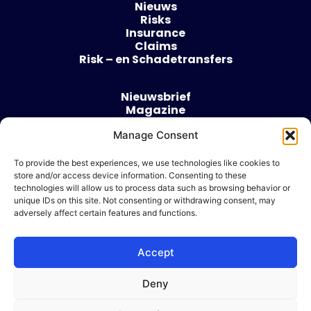
Nieuws
Risks
Insurance
Claims
Risk – en Schadetransfers
Nieuwsbrief
Magazine
Evenementen
Over
Manage Consent
Contact
To provide the best experiences, we use technologies like cookies to
store and/or access device information. Consenting to these
Algemene voorwaarden
technologies will allow us to process data such as browsing behavior or
Cookie beleid
unique IDs on this site. Not consenting or withdrawing consent, may
adversely affect certain features and functions.
Accept
Ik wil adverteren
Deny
© 2026 Risk & Business