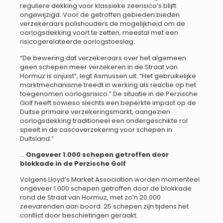
reguliere dekking voor klassieke zeerisico’s blijft
ongewijzigd. Voor de getroffen gebieden bieden
verzekeraars polishouders de mogelijkheid om de
oorlogsdekking voort te zetten, meestal met een
risicogerelateerde oorlogstoeslag.
“De bewering dat verzekeraars over het algemeen
geen schepen meer verzekeren in de Straat van
Hormuz is onjuist”, legt Asmussen uit. “Het gebruikelijke
marktmechanisme treedt in werking als reactie op het
toegenomen oorlogsrisico.” De situatie in de Perzische
Golf heeft sowieso slechts een beperkte impact op de
Duitse primaire verzekeringsmarkt, aangezien
oorlogsdekking traditioneel een ondergeschikte rol
speelt in de cascoverzekering voor schepen in
Duitsland.”
…
Ongeveer 1.000 schepen getroffen door
blokkade in de Perzische Golf
Volgens Lloyd’s Market Association worden momenteel
ongeveer 1.000 schepen getroffen door de blokkade
rond de Straat van Hormuz, met zo’n 20.000
zeevarenden aan boord. 25 schepen zijn tijdens het
conflict door beschietingen geraakt.