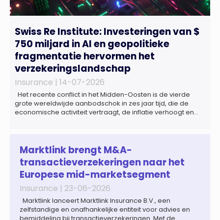
Swiss Re Institute: Investeringen van $
750 miljard in AI en geopolitieke
fragmentatie hervormen het
verzekeringslandschap
Insurance |
14-07-2026
Het recente conflict in het Midden-Oosten is de vierde
grote wereldwijde aanbodschok in zes jaar tijd, die de
economische activiteit vertraagt, de inflatie verhoogt en
een bredere verschuiving naar een meer
gefragmenteerde wereldeconomie versterkt. Tegen deze
achtergrond zal de groei van de totale premie-inkomsten
wereldwijd naar verwachting afnemen tot 1,3% in reële
Marktlink brengt M&A-
termen in […]
transactieverzekeringen naar het
Europese mid-marketsegment
Insurance |
23-06-2026
Marktlink lanceert Marktlink Insurance B.V., een
zelfstandige en onafhankelijke entiteit voor advies en
bemiddeling bij transactieverzekeringen. Met de