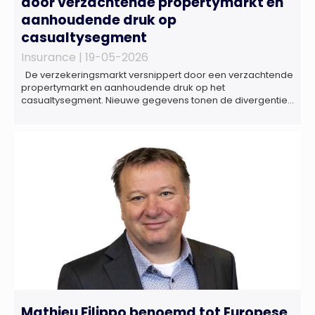
door verzachtende propertymarkt en
aanhoudende druk op
casualtysegment
Insurance |
19-05-2026
De verzekeringsmarkt versnippert door een verzachtende
propertymarkt en aanhoudende druk op het
casualtysegment. Nieuwe gegevens tonen de divergentie
tussen de verschillende zakelijke verzekeringsproducten
sinds de lancering van het rapport in 2024 en de groeiende
behoefte aan een holistische risicobeoordeling, zo blijkt uit
het Market Pulse Report voor het eerste kwartaal van 2026
De bedrijfsmatige […]
Mathieu Filippo benoemd tot Europese