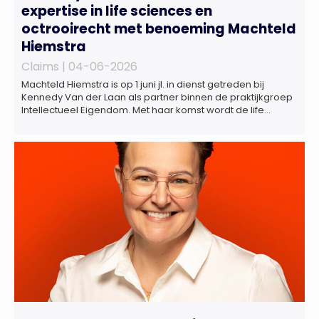
expertise in life sciences en
octrooirecht met benoeming Machteld
Hiemstra
Claims |
04-06-2026
Machteld Hiemstra is op 1 juni jl. in dienst getreden bij
Kennedy Van der Laan als partner binnen de praktijkgroep
Intellectueel Eigendom. Met haar komst wordt de life
sciences en octrooipraktijk van het Amsterdamse
advocatenkantoor verder versterkt. Machteld is
gespecialiseerd in nationale en internationale wet- en
regelgeving relevant voor de life sciences sector en de […]