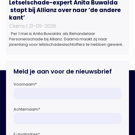
Letselschade-expert Anita Buwalda
stapt bij Allianz over naar ‘de andere
kant’
Claims |
21-05-2026
Per 1 mei is Anita Buwalda als Behandelaar
Personenschade bij Allianz. Daarna maakt zij naar
jarenlang voor letslschadeslachtoffers te hebben gewerkt
over maar ‘de betalende kant’ De afgelopen 3,5 jaar was
zij als zelfstandig letselschade-expert werkzaam onder de
naam van Buwalda Letselschade, waarin zij onder meer
werkzaam was voor ZLM, Ard Korevaar Personenschade,
Meld je aan voor de nieuwsbrief
Overtoom […]
Voornaam
*
Achternaam
*
E-mailadres
*