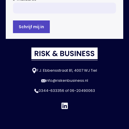
F.J. Ebbensstraat 81, 4007 WJ Tiel
info@riskenbusiness.nl
0344-633356
of
06-20490063