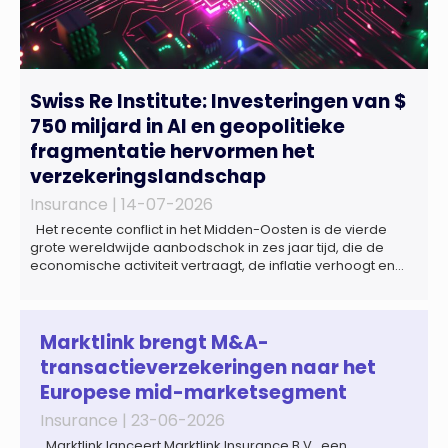
Swiss Re Institute: Investeringen van $
750 miljard in AI en geopolitieke
fragmentatie hervormen het
verzekeringslandschap
Insurance |
14-07-2026
Het recente conflict in het Midden-Oosten is de vierde
grote wereldwijde aanbodschok in zes jaar tijd, die de
economische activiteit vertraagt, de inflatie verhoogt en
een bredere verschuiving naar een meer
gefragmenteerde wereldeconomie versterkt. Tegen deze
achtergrond zal de groei van de totale premie-inkomsten
wereldwijd naar verwachting afnemen tot 1,3% in reële
Marktlink brengt M&A-
termen in […]
transactieverzekeringen naar het
Europese mid-marketsegment
Insurance |
23-06-2026
Marktlink lanceert Marktlink Insurance B.V., een