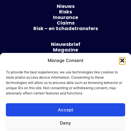
Nieuws
Risks
Insurance
Claims
Risk – en Schadetransfers
Nieuwsbrief
Magazine
Evenementen
Over
Manage Consent
Contact
To provide the best experiences, we use technologies like cookies to
store and/or access device information. Consenting to these
Algemene voorwaarden
technologies will allow us to process data such as browsing behavior or
Cookie beleid
unique IDs on this site. Not consenting or withdrawing consent, may
adversely affect certain features and functions.
Accept
Ik wil adverteren
Deny