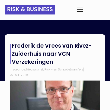
Home
>
Nieuws
>
Frederik de Vrees van Rivez-Zuiderhuis naar
Frederik de Vrees van Rivez-
VCN Verzekeringen
Zuiderhuis naar VCN
Verzekeringen
Insurance
,
Nieuwsbrief
,
Risk - en Schadetransfers
07-04-2025