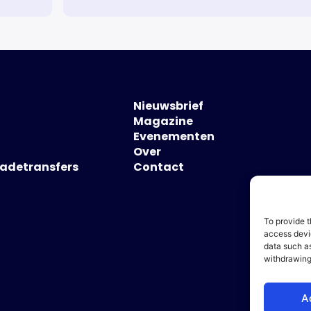
Nieuwsbrief
Magazine
Evenementen
Over
hadetransfers
Contact
To provide t
access devic
data such as
withdrawing
A