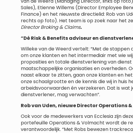
van de Weerd (Managing Director, links op foto
Sales), Etienne Willems (Director Employee Bene
Finance) en het nieuwste directielid: Rob van U
rechts op foto). Het team is op zoek naar het zes
Director Broking & Claims
.
“Dé Risk & Benefits adviseur en dienstverlen
Willeke van de Weerd vertelt: “Met de stappen di
om onze klanten en het intermediair met wie w
proposities en totale dienstverlening van dienst 
maatschappelijke organisaties en overheden. Ook d
naast elkaar te zitten, gaan onze klanten en he
onze schaalgrootte en de kennis die wij in huis
arbeidsvoorwaarden én verzekeren. Dat is wat je
dienstverlener, mag verwachten”.
Rob van Uden, nieuwe Director Operations 
Ook voor de medewerkers van Ecclesia zijn deze
portefeuille Operations & Volmacht wordt de 
verantwoordelijk. “Met Robs bewezen trackreco