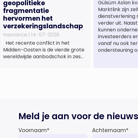
geopolitieke
Gülsüm Aslan ko
Marktlink zijn ze
fragmentatie
dienstverlening
hervormen het
verder uit. Naa
verzekeringslandschap
kunnen onderne
Insurance |
14-07-2026
investeerders e
Het recente conflict in het
vanaf nu ook te
Midden-Oosten is de vierde grote
ondersteuning o
wereldwijde aanbodschok in zes
jaar tijd, die de economische
activiteit vertraagt, de inflatie
verhoogt en een bredere
verschuiving naar een meer
gefragmenteerde
wereldeconomie versterkt. Tegen
deze achtergrond zal de groei van
de totale premie-inkomsten
Meld je aan voor de nieuws
wereldwijd naar verwachting
afnemen tot 1,3% in reële termen
Voornaam
*
Achternaam
*
in […]