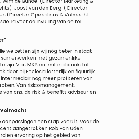
), Wim de Bundel (Director Marketing &
fits), Joost van den Berg ( Director
den (Director Operations & Volmacht,
de lid voor de invulling van de rol
er”
e we zetten zijn wij nóg beter in staat
ij samenwerken met gezamenlijke
te zijn. Van MKB en multinationals tot
oor bij Ecclesia letterlijk en figuurlijk
t intermediair nog meer profiteren van
 hebben. Van risicomanagement,
 van ons, dé risk & benefits adviseur en
& Volmacht
 aanpassingen een stap vooruit. Voor de
recent aangetrokken Rob van Uden
rd en ervaring op het gebied van