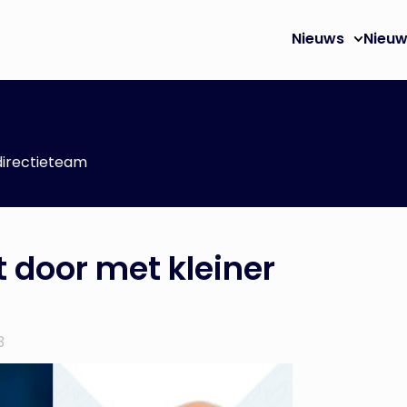
Nieuws
Nieuw
directieteam
 door met kleiner
3