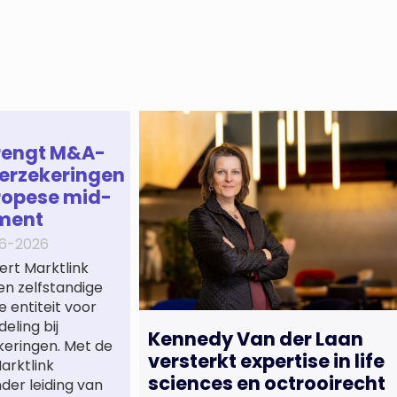
rengt M&A-
erzekeringen
ropese mid-
ment
6-2026
ert Marktlink
een zelfstandige
e entiteit voor
eling bij
Kennedy Van der Laan
keringen. Met de
versterkt expertise in life
arktlink
sciences en octrooirecht
nder leiding van