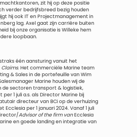
achtkantoren, zit hij op deze positie
zich verder bedrijfsbreed bezig houden
jgt hij ook IT en Projectmanagement in
jenberg lag. Axel gaat zijn carrière buiten
eid bij onze organisatie is Willeke hem
erdere loopbaan.
n straks één aansturing vanuit het
& Claims
. Het commerciële Marine team
ing & Sales in de portefeuille van Wim
n Salesmanager Marine houden wij de
de sectoren transport & logistiek,
er 1 juli a.s. als Director Marine bij
atutair directeur van BCi op de verhuizing
Ecclesia per 1 januari 2024. Vanaf 1 juli
Director/
Advisor of the firm van
Ecclesia
arine en goede landing en integratie van