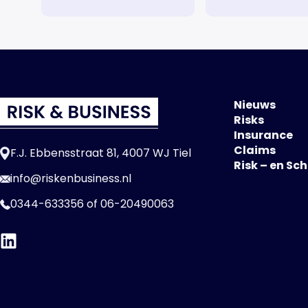
Nieuws
Risks
Insurance
Claims
F.J. Ebbensstraat 81, 4007 WJ Tiel
Risk – en Sc
info@riskenbusiness.nl
0344-633356
of
06-20490063