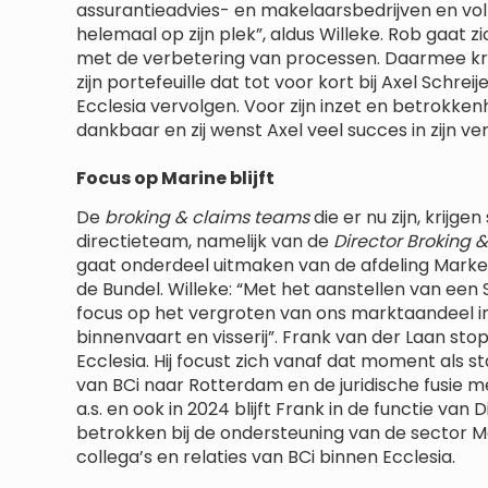
assurantieadvies- en makelaarsbedrijven en volm
helemaal op zijn plek”, aldus Willeke. Rob gaat 
met de verbetering van processen. Daarmee kri
zijn portefeuille dat tot voor kort bij Axel Schrei
Ecclesia vervolgen. Voor zijn inzet en betrokkenh
dankbaar en zij wenst Axel veel succes in zijn v
Focus op Marine blijft
De
broking & claims teams
die er nu zijn, krijge
directieteam, namelijk van de
Director Broking 
gaat onderdeel uitmaken van de afdeling Market
de Bundel. Willeke: “Met het aanstellen van ee
focus op het vergroten van ons marktaandeel in 
binnenvaart en visserij”. Frank van der Laan stopt p
Ecclesia. Hij focust zich vanaf dat moment als st
van BCi naar Rotterdam en de juridische fusie met 
a.s. en ook in 2024 blijft Frank in de functie van 
betrokken bij de ondersteuning van de sector M
collega’s en relaties van BCi binnen Ecclesia.