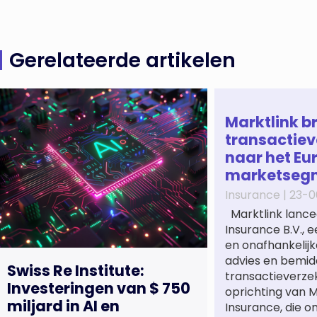
Gerelateerde artikelen
Marktlink b
transactiev
naar het Eu
marketseg
Insurance |
23-0
Marktlink lance
Insurance B.V., 
en onafhankelijk
advies en bemidd
Swiss Re Institute:
transactieverze
Investeringen van $ 750
oprichting van M
miljard in AI en
Insurance, die o