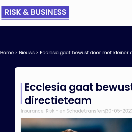
Home
>
Nieuws
>
Ecclesia gaat bewust door met kleiner 
Ecclesia gaat bewust
directieteam
Insurance
,
Risk - en Schadetransfers
30-05-202