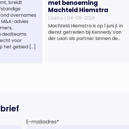
met benoeming
mt, breidt
lfstandige
Machteld Hiemstra
 rond overnames
Claims |
04-06-2026
st M&A-advies
Machteld Hiemstra is op 1 juni jl. in
mers,
dienst getreden bij Kennedy Van
n dealteams
der Laan als partner binnen de
recht voor
praktijkgroep Intellectueel
p het gebied […]
Eigendom. Met haar komst wordt
de life sciences en octrooipraktijk
van het Amsterdamse
advocatenkantoor verder
versterkt. Machteld is
gespecialiseerd in nationale en
internationale wet- en
regelgeving relevant voor de life
sciences sector en de […]
brief
E-mailadres
*