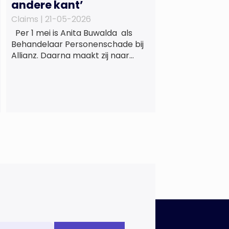
andere kant’
Claims |
21-05-2026
Per 1 mei is Anita Buwalda als
Behandelaar Personenschade bij
Allianz. Daarna maakt zij naar
jarenlang voor
letslschadeslachtoffers te
hebben gewerkt over maar ‘de
betalende kant’ De afgelopen 3,5
jaar was zij als zelfstandig
letselschade-expert werkzaam
onder de naam van Buwalda
Letselschade, waarin zij onder
meer werkzaam was voor ZLM,
Ard Korevaar Personenschade,
Overtoom […]