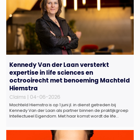
Kennedy Van der Laan versterkt
expertise in life sciences en
octrooirecht met benoeming Machteld
Hiemstra
Claims |
04-06-2026
Machteld Hiemstra is op 1 juni jl. in dienst getreden bij
Kennedy Van der Laan als partner binnen de praktijkgroep
Intellectueel Eigendom. Met haar komst wordt de life
sciences en octrooipraktijk van het Amsterdamse
advocatenkantoor verder versterkt. Machteld is
gespecialiseerd in nationale en internationale wet- en
regelgeving relevant voor de life sciences sector en de […]