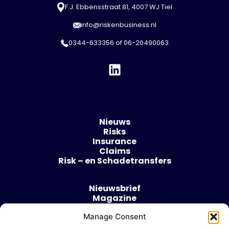
F.J. Ebbensstraat 81, 4007 WJ Tiel
info@riskenbusiness.nl
0344-633356
of
06-20490063
Nieuws
Risks
Insurance
Claims
Risk – en Schadetransfers
Nieuwsbrief
Magazine
Evenementen
Over
Manage Consent
Contact