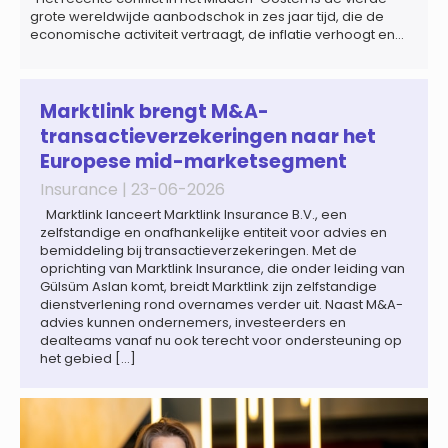
grote wereldwijde aanbodschok in zes jaar tijd, die de
economische activiteit vertraagt, de inflatie verhoogt en
een bredere verschuiving naar een meer
gefragmenteerde wereldeconomie versterkt. Tegen deze
achtergrond zal de groei van de totale premie-inkomsten
wereldwijd naar verwachting afnemen tot 1,3% in reële
Marktlink brengt M&A-
termen in […]
transactieverzekeringen naar het
Europese mid-marketsegment
Insurance |
23-06-2026
Marktlink lanceert Marktlink Insurance B.V., een
zelfstandige en onafhankelijke entiteit voor advies en
bemiddeling bij transactieverzekeringen. Met de
oprichting van Marktlink Insurance, die onder leiding van
Gülsüm Aslan komt, breidt Marktlink zijn zelfstandige
dienstverlening rond overnames verder uit. Naast M&A-
advies kunnen ondernemers, investeerders en
dealteams vanaf nu ook terecht voor ondersteuning op
het gebied […]