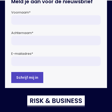
Meld je aan voor de nieuwsbrief
Overtoom […]
Voornaam
*
Achternaam
*
E-mailadres
*