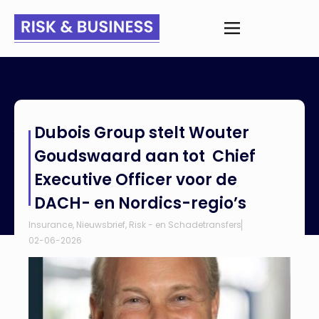
Home
>
Nieuws
>
Dubois Group stelt Wouter Goudswaard aan
Dubois Group stelt Wouter
tot Chief Executive Officer voor de DACH- en Nordics-regio’s
Goudswaard aan tot Chief
Executive Officer voor de
DACH- en Nordics-regio’s
Insurance
,
Nieuwsbrief
,
Risk - en Schadetransfers
02-06-2026