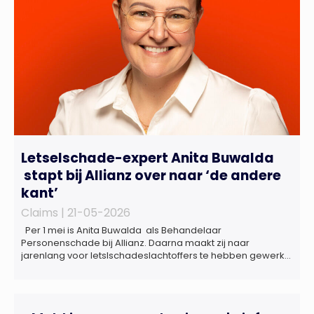
Letselschade-expert Anita Buwalda
stapt bij Allianz over naar ‘de andere
kant’
Claims |
21-05-2026
Per 1 mei is Anita Buwalda als Behandelaar
Personenschade bij Allianz. Daarna maakt zij naar
jarenlang voor letslschadeslachtoffers te hebben gewerkt
over maar ‘de betalende kant’ De afgelopen 3,5 jaar was
zij als zelfstandig letselschade-expert werkzaam onder de
naam van Buwalda Letselschade, waarin zij onder meer
werkzaam was voor ZLM, Ard Korevaar Personenschade,