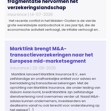
fragmentatie hervormen het
verzekeringslandschap
Insurance |
14-07-2026
Het recente conflict in het Midden-Oosten is de vierde
grote wereldwijde aanbodschok in zes jaar tijd, die de
economische activiteit vertraagt, de inflatie verhoogt en
een bredere verschuiving naar een meer
gefragmenteerde wereldeconomie versterkt. Tegen deze
achtergrond zal de groei van de totale premie-inkomsten
wereldwijd naar verwachting afnemen tot 1,3% in reële
Marktlink brengt M&A-
termen in […]
transactieverzekeringen naar het
Europese mid-marketsegment
Insurance |
23-06-2026
Marktlink lanceert Marktlink Insurance B.V., een
zelfstandige en onafhankelijke entiteit voor advies en
bemiddeling bij transactieverzekeringen. Met de
oprichting van Marktlink Insurance, die onder leiding van
Gülsüm Aslan komt, breidt Marktlink zijn zelfstandige
dienstverlening rond overnames verder uit. Naast M&A-
advies kunnen ondernemers, investeerders en
dealteams vanaf nu ook terecht voor ondersteuning op
het gebied […]