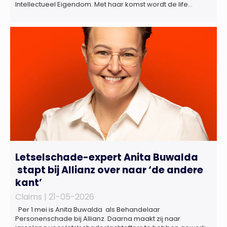
Intellectueel Eigendom. Met haar komst wordt de life
sciences en octrooipraktijk van het Amsterdamse
advocatenkantoor verder versterkt. Machteld is
gespecialiseerd in nationale en internationale wet- en
regelgeving relevant voor de life sciences sector en de […]
Letselschade-expert Anita Buwalda
stapt bij Allianz over naar ‘de andere
kant’
Claims |
21-05-2026
Per 1 mei is Anita Buwalda als Behandelaar
Personenschade bij Allianz. Daarna maakt zij naar