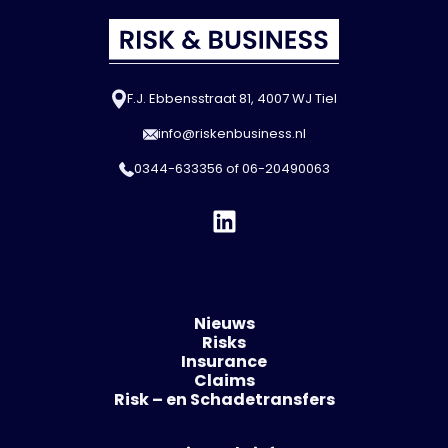
F.J. Ebbensstraat 81, 4007 WJ Tiel
info@riskenbusiness.nl
0344-633356
of
06-20490063
Nieuws
Risks
Insurance
Claims
Risk – en Schadetransfers