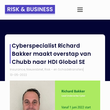
Home
>
Nieuws
>
Cyberspecialist Richard Bakker maakt
Cyberspecialist Richard
overstap van Chubb naar HDI Global SE
Bakker maakt overstap van
Chubb naar HDI Global SE
Insurance
,
Nieuwsbrief
,
Risk - en Schadetransfers
13-05-2022