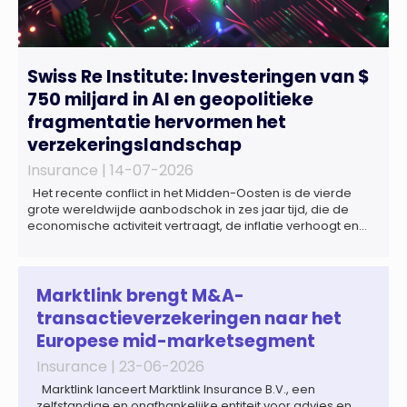
Swiss Re Institute: Investeringen van $
750 miljard in AI en geopolitieke
fragmentatie hervormen het
verzekeringslandschap
Insurance |
14-07-2026
Het recente conflict in het Midden-Oosten is de vierde
grote wereldwijde aanbodschok in zes jaar tijd, die de
economische activiteit vertraagt, de inflatie verhoogt en
een bredere verschuiving naar een meer
gefragmenteerde wereldeconomie versterkt. Tegen deze
achtergrond zal de groei van de totale premie-inkomsten
wereldwijd naar verwachting afnemen tot 1,3% in reële
Marktlink brengt M&A-
termen in […]
transactieverzekeringen naar het
Europese mid-marketsegment
Insurance |
23-06-2026
Marktlink lanceert Marktlink Insurance B.V., een
zelfstandige en onafhankelijke entiteit voor advies en