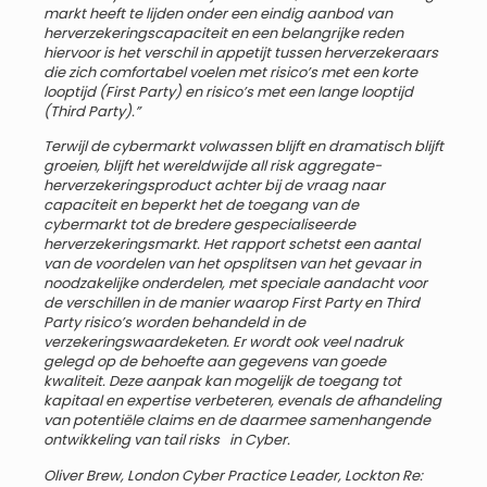
markt heeft te lijden onder een eindig aanbod van
herverzekeringscapaciteit en een belangrijke reden
hiervoor is het verschil in appetijt tussen herverzekeraars
die zich comfortabel voelen met risico’s met een korte
looptijd (First Party) en risico’s met een lange looptijd
(Third Party).”
Terwijl de cybermarkt volwassen blijft en dramatisch blijft
groeien, blijft het wereldwijde all risk aggregate-
herverzekeringsproduct achter bij de vraag naar
capaciteit en beperkt het de toegang van de
cybermarkt tot de bredere gespecialiseerde
herverzekeringsmarkt. Het rapport schetst een aantal
van de voordelen van het opsplitsen van het gevaar in
noodzakelijke onderdelen, met speciale aandacht voor
de verschillen in de manier waarop First Party en Third
Party risico’s worden behandeld in de
verzekeringswaardeketen. Er wordt ook veel nadruk
gelegd op de behoefte aan gegevens van goede
kwaliteit. Deze aanpak kan mogelijk de toegang tot
kapitaal en expertise verbeteren, evenals de afhandeling
van potentiële claims en de daarmee samenhangende
ontwikkeling van tail risks in Cyber.
Oliver Brew, London Cyber Practice Leader, Lockton Re: