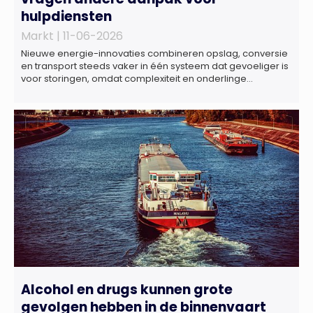
hulpdiensten
Markt |
11-06-2026
Nieuwe energie-innovaties combineren opslag, conversie
en transport steeds vaker in één systeem dat gevoeliger is
voor storingen, omdat complexiteit en onderlinge
afhankelijkheden toenemen. Dat blijkt uit nieuw onderzoek
van het NIPV naar zes innovatieve technologieën in de
energietransitie. Het NIPV onderzocht zes innovaties met
potentieel grote invloed op het toekomstige
energiesysteem. Het betreft systemen waarbij elektriciteit
of […]
Alcohol en drugs kunnen grote
gevolgen hebben in de binnenvaart