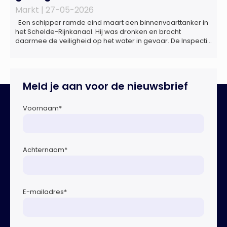
Markt |
27-05-2026
Een schipper ramde eind maart een binnenvaarttanker in
het Schelde-Rijnkanaal. Hij was dronken en bracht
daarmee de veiligheid op het water in gevaar. De Inspectie
Leefomgeving en Transport (ILT) komt regelmatig alcohol-
en drugsgebruik tegen op het water. Dit brengt de
veiligheid op het water in gevaar én kan grote gevolgen
hebben voor de […]
Meld je aan voor de nieuwsbrief
Voornaam
*
Achternaam
*
E-mailadres
*