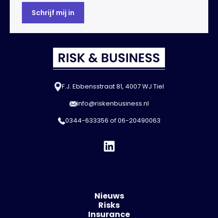
F.J. Ebbensstraat 81, 4007 WJ Tiel
info@riskenbusiness.nl
0344-633356
of
06-20490063
Nieuws
Risks
Insurance