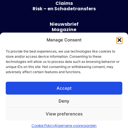
Claims
Risk – en Schadetransfers
Nieuwsbrief
Magazine
Evenementen
Manage Consent
Over
Contact
To provide the best experiences, we use technologies like cookies to
store and/or access device information. Consenting to these
Algemene voorwaarden
technologies will allow us to process data such as browsing behavior or
Cookie beleid
unique IDs on this site. Not consenting or withdrawing consent, may
adversely affect certain features and functions.
Accept
Ik wil adverteren
Deny
© 2026 Risk & Business
View preferences
| Design & Development door
WP Masters
Cookie Policy
Algemene voorwaarden