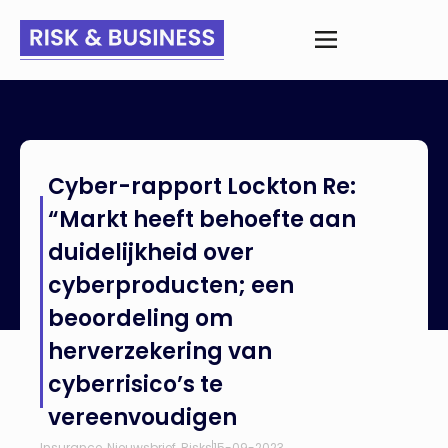
Home
>
Nieuws
>
Cyber-rapport Lockton Re: “Markt heeft
Cyber-rapport Lockton Re:
behoefte aan duidelijkheid over cyberproducten; een
beoordeling om herverzekering van cyberrisico’s te
“Markt heeft behoefte aan
vereenvoudigen
duidelijkheid over
cyberproducten; een
beoordeling om
herverzekering van
cyberrisico’s te
vereenvoudigen
Insurance
,
Nieuwsbrief
,
Risks
15-09-2023