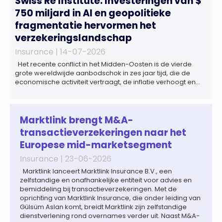
Swiss Re Institute: Investeringen van $
750 miljard in AI en geopolitieke
fragmentatie hervormen het
verzekeringslandschap
Insurance |
14-07-2026
Het recente conflict in het Midden-Oosten is de vierde
grote wereldwijde aanbodschok in zes jaar tijd, die de
economische activiteit vertraagt, de inflatie verhoogt en
een bredere verschuiving naar een meer
gefragmenteerde wereldeconomie versterkt. Tegen deze
achtergrond zal de groei van de totale premie-inkomsten
wereldwijd naar verwachting afnemen tot 1,3% in reële
Marktlink brengt M&A-
termen in […]
transactieverzekeringen naar het
Europese mid-marketsegment
Insurance |
23-06-2026
Marktlink lanceert Marktlink Insurance B.V., een
zelfstandige en onafhankelijke entiteit voor advies en
bemiddeling bij transactieverzekeringen. Met de
oprichting van Marktlink Insurance, die onder leiding van
Gülsüm Aslan komt, breidt Marktlink zijn zelfstandige
dienstverlening rond overnames verder uit. Naast M&A-