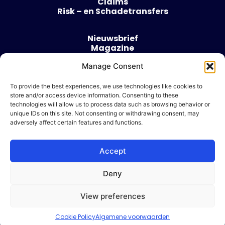
Claims
Risk – en Schadetransfers
Nieuwsbrief
Magazine
Evenementen
Manage Consent
Over
Contact
To provide the best experiences, we use technologies like cookies to
store and/or access device information. Consenting to these
Algemene voorwaarden
technologies will allow us to process data such as browsing behavior or
Cookie beleid
unique IDs on this site. Not consenting or withdrawing consent, may
adversely affect certain features and functions.
Accept
Ik wil adverteren
Deny
© 2026 Risk & Business
View preferences
| Design & Development door
WP Masters
Cookie Policy
Algemene voorwaarden