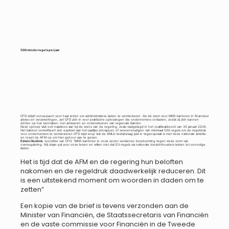
500 minder regels per jaar
CFD strijdt consequent voor haar leden om administratieve lasten te verminderen. Als dé stem voor MKB-kantoren in financieel
advies en verzekeringen, zet CFD zich in voor praktische oplossingen die ondernemers ontlasten, zodat zij zich kunnen
richten op hun kerntaken: het adviseren en ondersteunen van regionale klanten.
Deze oproep sluit ook naadloos aan bij de wens van de regering, zoals vastgelegd in het coalitieakkoord van 30 januari 2026.
Het kabinet committeert zich expliciet aan het jaarlijks schrappen of vereenvoudigen van minimaal 500 regels om de regeldruk
voor ondernemers te verminderen.CFD wijst erop dat de AMLA-testuitvraag juist in tegenspraak is met deze nationale ambitie
en roept de AFM op om hier gehoor aan te geven.
Edwin Herdink
, voorzitter van CFD: “MKB-kantoren in onze sector verdienen bescherming tegen deze vorm van
overregulering. Wij staan pal voor onze leden en willen niet dat EU-regels via nationale toezichthouders leiden tot onnodige
lasten.
Het is tijd dat de AFM en de regering hun beloften
nakomen en de regeldruk daadwerkelijk reduceren. Dit
is een uitstekend moment om woorden in daden om te
zetten”
Een kopie van de brief is tevens verzonden aan de
Minister van Financiën, de Staatssecretaris van Financiën
en de vaste commissie voor Financiën in de Tweede