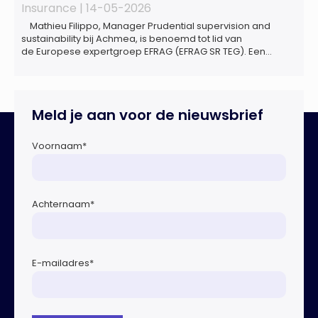
Insurance |
14-05-2026
Mathieu Filippo, Manager Prudential supervision and
sustainability bij Achmea, is benoemd tot lid van
de Europese expertgroep EFRAG (EFRAG SR TEG). Een
belangrijke erkenning van zijn expertise én kennis die hij
voor de Nederlandse verzekeringssector zal inbrengen bij
de ontwikkeling van Europese regels voor
duurzaamheidsrapportages. De expertgroep helpt de
Meld je aan voor de nieuwsbrief
Europese Commissie bij het ontwikkelen van […]
Voornaam
*
Achternaam
*
E-mailadres
*