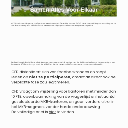
CFD heeft een dringende brief gestuurd aan de Autoriteit Financiële Markten (AFM). Hierin roept CFD op tot intrekking van de
AMLA-testuitvraag voor MKB-kantoren, vanwege de disproportionele en onacceptabele regeldruk
.
De brief benadrukt dat kleine lokale kantoren geen relevante link hebben met de AMLA-doelstellingen, dat er overlap is met
bestaande AFM-monitorings (zoals de MMAB) en dat de impact op MKB-ondernemers buitenproportioneel is.
CFD distantieert zich van feedbackrondes en roept
leden op
niet te participeren
, omdat dit direct ook de
verplichte fase zou legitimeren.
CFD vraagt om vrijstelling voor kantoren met minder dan
10 FTE, openbaarmaking van de vragenlijst en het aantal
geselecteerde MKB-kantoren, en geen verdere uitrol in
het MKB-segment zonder harde onderbouwing.
De volledige brief is
hier
te vinden.