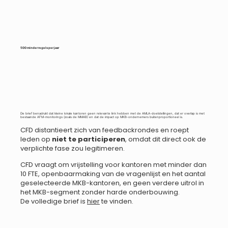
500 minder regels per jaar
De brief benadrukt dat kleine lokale kantoren geen relevante link hebben met de AMLA-doelstellingen, dat er overlap is met
bestaande AFM-monitorings (zoals de MMAB) en dat de impact op MKB-ondernemers buitenproportioneel is.
CFD distantieert zich van feedbackrondes en roept
leden op
niet te participeren
, omdat dit direct ook de
verplichte fase zou legitimeren.
CFD vraagt om vrijstelling voor kantoren met minder dan
10 FTE, openbaarmaking van de vragenlijst en het aantal
geselecteerde MKB-kantoren, en geen verdere uitrol in
het MKB-segment zonder harde onderbouwing.
De volledige brief is
hier
te vinden.