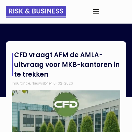
Home
>
Nieuws
>
CFD vraagt AFM de AMLA-uitvraag voor MKB-
CFD vraagt AFM de AMLA-
kantoren in te trekken
uitvraag voor MKB-kantoren in
te trekken
Insurance
,
Nieuwsbrief
16-02-2026