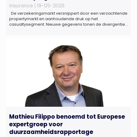
Insurance |
19-05-2026
De verzekeringsmarkt versnippert door een verzachtende
propertymarkt en aanhoudende druk op het
casualtysegment. Nieuwe gegevens tonen de divergentie
tussen de verschillende zakelijke verzekeringsproducten
sinds de lancering van het rapport in 2024 en de groeiende
behoefte aan een holistische risicobeoordeling, zo blijkt uit
het Market Pulse Report voor het eerste kwartaal van 2026
De bedrijfsmatige […]
Mathieu Filippo benoemd tot Europese
expertgroep voor
duurzaamheidsrapportage