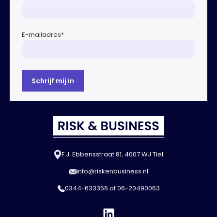
E-mailadres
*
F.J. Ebbensstraat 81, 4007 WJ Tiel
info@riskenbusiness.nl
0344-633356
of
06-20490063