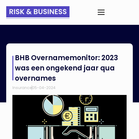
Home
>
Nieuws
>
BHB Overnamemonitor: 2023 was een
BHB Overnamemonitor: 2023
ongekend jaar qua overnames
was een ongekend jaar qua
overnames
Insurance
05-04-2024