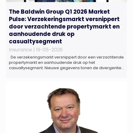
The Baldwin Group Q1 2026 Market
Pulse: Verzekeringsmarkt versnippert
door verzachtende propertymarkt en
aanhoudende druk op
casualtysegment
Insurance |
19-05-2026
De verzekeringsmarkt versnippert door een verzachtende
propertymarkt en aanhoudende druk op het
casualtysegment. Nieuwe gegevens tonen de divergentie
tussen de verschillende zakelijke verzekeringsproducten
sinds de lancering van het rapport in 2024 en de groeiende
behoefte aan een holistische risicobeoordeling, zo blijkt uit
het Market Pulse Report voor het eerste kwartaal van 2026
De bedrijfsmatige […]