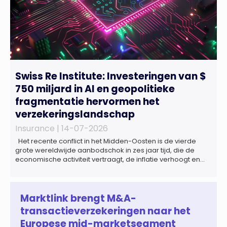
Swiss Re Institute: Investeringen van $
750 miljard in AI en geopolitieke
fragmentatie hervormen het
verzekeringslandschap
Insurance |
14-07-2026
Het recente conflict in het Midden-Oosten is de vierde
grote wereldwijde aanbodschok in zes jaar tijd, die de
economische activiteit vertraagt, de inflatie verhoogt en
een bredere verschuiving naar een meer
gefragmenteerde wereldeconomie versterkt. Tegen deze
achtergrond zal de groei van de totale premie-inkomsten
wereldwijd naar verwachting afnemen tot 1,3% in reële
Marktlink brengt M&A-
termen in […]
transactieverzekeringen naar het
Europese mid-marketsegment