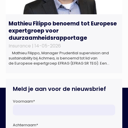
Mathieu Filippo benoemd tot Europese
expertgroep voor
duurzaamheidsrapportage
Insurance |
14-05-2026
Mathieu Filippo, Manager Prudential supervision and
sustainability bij Achmea, is benoemd tot lid van
de Europese expertgroep EFRAG (EFRAG SR TEG). Een
belangrijke erkenning van zijn expertise én kennis die hij
voor de Nederlandse verzekeringssector zal inbrengen bij
de ontwikkeling van Europese regels voor
duurzaamheidsrapportages. De expertgroep helpt de
Meld je aan voor de nieuwsbrief
Europese Commissie bij het ontwikkelen van […]
Voornaam
*
Achternaam
*