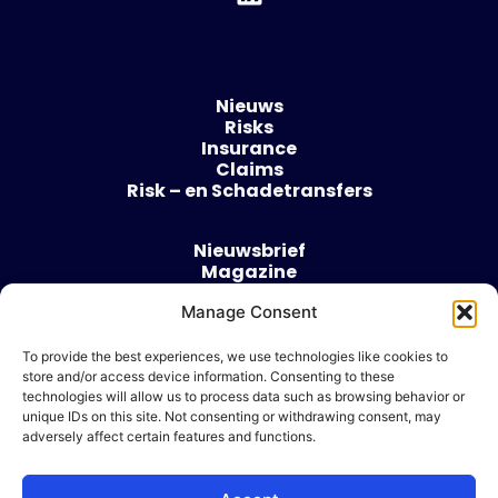
Nieuws
Risks
Insurance
Claims
Risk – en Schadetransfers
Nieuwsbrief
Magazine
Evenementen
Manage Consent
Over
Contact
To provide the best experiences, we use technologies like cookies to
store and/or access device information. Consenting to these
Algemene voorwaarden
technologies will allow us to process data such as browsing behavior or
Cookie beleid
unique IDs on this site. Not consenting or withdrawing consent, may
adversely affect certain features and functions.