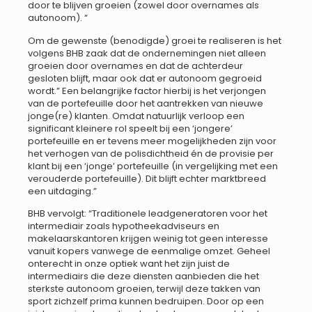
door te blijven groeien (zowel door overnames als
autonoom). “
Om de gewenste (benodigde) groei te realiseren is het
volgens BHB zaak dat de ondernemingen niet alleen
groeien door overnames en dat de achterdeur
gesloten blijft, maar ook dat er autonoom gegroeid
wordt.” Een belangrijke factor hierbij is het verjongen
van de portefeuille door het aantrekken van nieuwe
jonge(re) klanten. Omdat natuurlijk verloop een
significant kleinere rol speelt bij een ‘jongere’
portefeuille en er tevens meer mogelijkheden zijn voor
het verhogen van de polisdichtheid én de provisie per
klant bij een ‘jonge’ portefeuille (in vergelijking met een
verouderde portefeuille). Dit blijft echter marktbreed
een uitdaging.”
BHB vervolgt: “Traditionele leadgeneratoren voor het
intermediair zoals hypotheekadviseurs en
makelaarskantoren krijgen weinig tot geen interesse
vanuit kopers vanwege de eenmalige omzet. Geheel
onterecht in onze optiek want het zijn juist de
intermediairs die deze diensten aanbieden die het
sterkste autonoom groeien, terwijl deze takken van
sport zichzelf prima kunnen bedruipen. Door op een