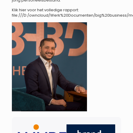
jong personeelsbestand.”
Klik hier voor het volledige rapport:
file:///D:/owncloud/Werk%20Documenten/big%20business/m