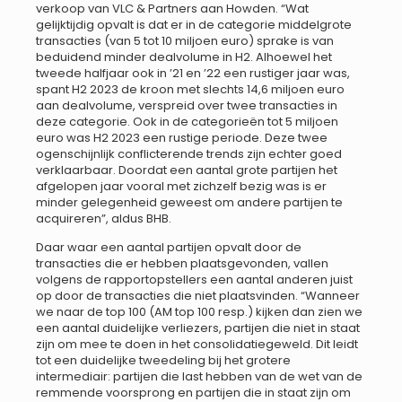
verkoop van VLC & Partners aan Howden. “Wat
gelijktijdig opvalt is dat er in de categorie middelgrote
transacties (van 5 tot 10 miljoen euro) sprake is van
beduidend minder dealvolume in H2. Alhoewel het
tweede halfjaar ook in ’21 en ’22 een rustiger jaar was,
spant H2 2023 de kroon met slechts 14,6 miljoen euro
aan dealvolume, verspreid over twee transacties in
deze categorie. Ook in de categorieën tot 5 miljoen
euro was H2 2023 een rustige periode. Deze twee
ogenschijnlijk conflicterende trends zijn echter goed
verklaarbaar. Doordat een aantal grote partijen het
afgelopen jaar vooral met zichzelf bezig was is er
minder gelegenheid geweest om andere partijen te
acquireren”, aldus BHB.
Daar waar een aantal partijen opvalt door de
transacties die er hebben plaatsgevonden, vallen
volgens de rapportopstellers een aantal anderen juist
op door de transacties die niet plaatsvinden. “Wanneer
we naar de top 100 (AM top 100 resp.) kijken dan zien we
een aantal duidelijke verliezers, partijen die niet in staat
zijn om mee te doen in het consolidatiegeweld. Dit leidt
tot een duidelijke tweedeling bij het grotere
intermediair: partijen die last hebben van de wet van de
remmende voorsprong en partijen die in staat zijn om