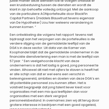
juiste manier deze diensten toe te voegen ontstaat er
een kruisbestuiving tussen de diensten en wordt de
klant in zijn behoefte volledig ontzorgd. Met de aankoop
van de particuliere AONportefeuille door BlackFin
Capital Partners (middels Blauwtrust tevens eigenaar
van De Hypotheker) zou hier weleens verandering in
kunnen komen. “
Een ontwikkeling die volgens het rapport tevens niet
bijdraagt aan het verjongen van de portefeuilles is de
verdere stijging van de gemiddelde leeftijd van de
DGA’s in deze sector. Uit data van de Kamer van
Koophandel blijkt dat de gemiddelde ondernemer in de
financiële dienstverlening een man is met de leeftijd van
57 jaar. “ Een veelgehoorde klacht van deze
ondernemers is dat het lastig is goed, jong personeel te
vinden. Alhoewel dit niet met cijfers te staven is heeft het
er alle schijn van dat er wel eens een verschil in
belevingswereld, ambities en doelen van deze DGA’s en
dit potentiële personeel zou kunnen zitten. Het is
volstrekt begrijpelijk dat jong talent liever kiest voor
organisaties met een mix qua leeftijden dan voor
organisaties met een sterk vergrijsd
personeelsbestand. In overnames zien wij dit terug door
grotere interesse in bedrijven met een goed opgeleid,