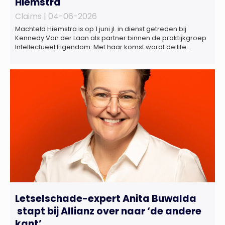
Hiemstra
Claims |
04-06-2026
Machteld Hiemstra is op 1 juni jl. in dienst getreden bij
Kennedy Van der Laan als partner binnen de praktijkgroep
Intellectueel Eigendom. Met haar komst wordt de life
sciences en octrooipraktijk van het Amsterdamse
advocatenkantoor verder versterkt. Machteld is
gespecialiseerd in nationale en internationale wet- en
regelgeving relevant voor de life sciences sector en de […]
Letselschade-expert Anita Buwalda
stapt bij Allianz over naar ‘de andere
kant’