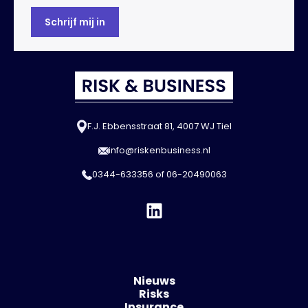
F.J. Ebbensstraat 81, 4007 WJ Tiel
info@riskenbusiness.nl
0344-633356
of
06-20490063
Nieuws
Risks
Insurance