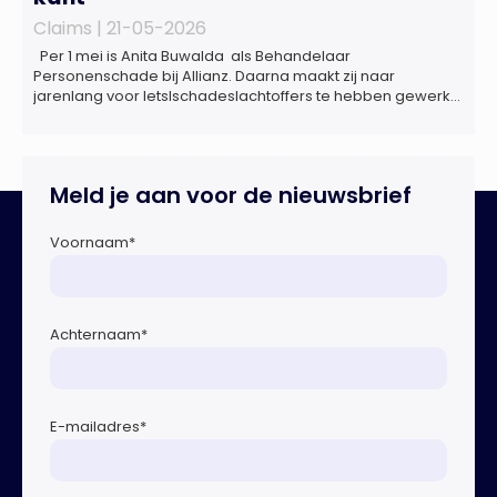
Claims |
21-05-2026
Per 1 mei is Anita Buwalda als Behandelaar
Personenschade bij Allianz. Daarna maakt zij naar
jarenlang voor letslschadeslachtoffers te hebben gewerkt
over maar ‘de betalende kant’ De afgelopen 3,5 jaar was
zij als zelfstandig letselschade-expert werkzaam onder de
naam van Buwalda Letselschade, waarin zij onder meer
werkzaam was voor ZLM, Ard Korevaar Personenschade,
Meld je aan voor de nieuwsbrief
Overtoom […]
Voornaam
*
Achternaam
*
E-mailadres
*