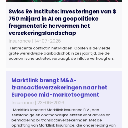
Swiss Re Institute: Investeringen van $
750 miljard in AI en geopolitieke
fragmentatie hervormen het
verzekeringslandschap
Insurance |
14-07-2026
Het recente conflict in het Midden-Oosten is de vierde
grote wereldwijde aanbodschok in zes jaar tijd, die de
economische activiteit vertraagt, de inflatie verhoogt en
een bredere verschuiving naar een meer
gefragmenteerde wereldeconomie versterkt. Tegen deze
achtergrond zal de groei van de totale premie-inkomsten
wereldwijd naar verwachting afnemen tot 1,3% in reële
Marktlink brengt M&A-
termen in […]
transactieverzekeringen naar het
Europese mid-marketsegment
Insurance |
23-06-2026
Marktlink lanceert Marktlink Insurance B.V., een
zelfstandige en onafhankelijke entiteit voor advies en
bemiddeling bij transactieverzekeringen. Met de
oprichting van Marktlink Insurance, die onder leiding van