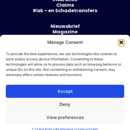
Claims
Risk – en Schadetransfers
Nieuwsbrief
Magazine
Evenementen
Over
Manage Consent
Contact
To provide the best experiences, we use technologies like cookies to
store and/or access device information. Consenting to these
Algemene voorwaarden
technologies will allow us to process data such as browsing behavior or
Cookie beleid
unique IDs on this site. Not consenting or withdrawing consent, may
adversely affect certain features and functions.
Accept
Ik wil adverteren
Deny
© 2026 Risk & Business
View preferences
| Design & Development door
WP Masters
Cookie Policy
Algemene voorwaarden