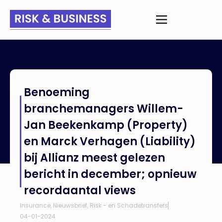
Home
>
Nieuws
>
Benoeming branchemanagers Willem-Jan
Benoeming
Beekenkamp (Property) en Marck Verhagen (Liability) bij
Allianz meest gelezen bericht in december; opnieuw
branchemanagers Willem-
recordaantal views
Jan Beekenkamp (Property)
en Marck Verhagen (Liability)
bij Allianz meest gelezen
bericht in december; opnieuw
recordaantal views
Insurance
,
Nieuwsbrief
,
Risk - en Schadetransfers
04-01-2024