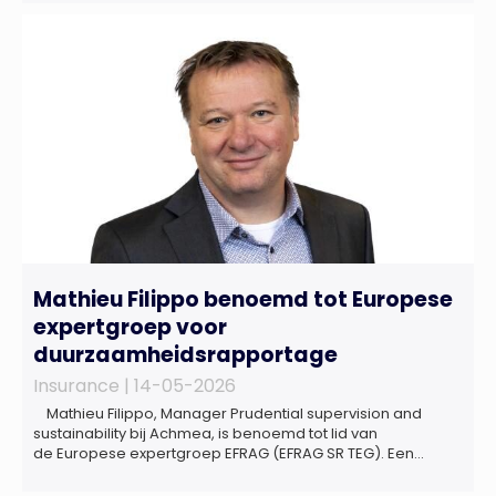
sinds de lancering van het rapport in 2024 en de groeiende
behoefte aan een holistische risicobeoordeling, zo blijkt uit
het Market Pulse Report voor het eerste kwartaal van 2026
De bedrijfsmatige […]
Mathieu Filippo benoemd tot Europese
expertgroep voor
duurzaamheidsrapportage
Insurance |
14-05-2026
Mathieu Filippo, Manager Prudential supervision and
sustainability bij Achmea, is benoemd tot lid van
de Europese expertgroep EFRAG (EFRAG SR TEG). Een
belangrijke erkenning van zijn expertise én kennis die hij
voor de Nederlandse verzekeringssector zal inbrengen bij