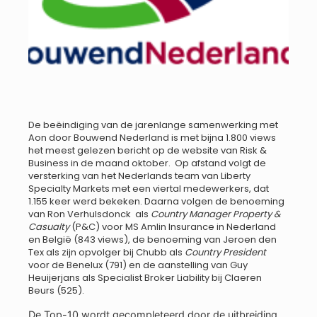
De beëindiging van de jarenlange samenwerking met
Aon door Bouwend Nederland is met bijna 1.800 views
het meest gelezen bericht op de website van Risk &
Business in de maand oktober. Op afstand volgt de
versterking van het Nederlands team van Liberty
Specialty Markets met een viertal medewerkers, dat
1.155 keer werd bekeken. Daarna volgen de benoeming
van Ron Verhulsdonck als
Country Manager Property &
Casualty
(P&C) voor MS Amlin Insurance in Nederland
en België (843 views), de benoeming van Jeroen den
Tex als zijn opvolger bij Chubb als
Country President
voor de Benelux (791) en de aanstelling van Guy
Heuijerjans als Specialist Broker Liability bij Claeren
Beurs (525).
De Top-10 wordt gecompleteerd door de uitbreiding