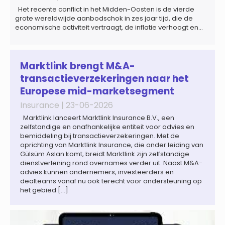
Het recente conflict in het Midden-Oosten is de vierde
grote wereldwijde aanbodschok in zes jaar tijd, die de
economische activiteit vertraagt, de inflatie verhoogt en
een bredere verschuiving naar een meer
gefragmenteerde wereldeconomie versterkt. Tegen deze
achtergrond zal de groei van de totale premie-inkomsten
wereldwijd naar verwachting afnemen tot 1,3% in reële
Marktlink brengt M&A-
termen in […]
transactieverzekeringen naar het
Europese mid-marketsegment
Insurance |
23-06-2026
Marktlink lanceert Marktlink Insurance B.V., een
zelfstandige en onafhankelijke entiteit voor advies en
bemiddeling bij transactieverzekeringen. Met de
oprichting van Marktlink Insurance, die onder leiding van
Gülsüm Aslan komt, breidt Marktlink zijn zelfstandige
dienstverlening rond overnames verder uit. Naast M&A-
advies kunnen ondernemers, investeerders en
dealteams vanaf nu ook terecht voor ondersteuning op
het gebied […]