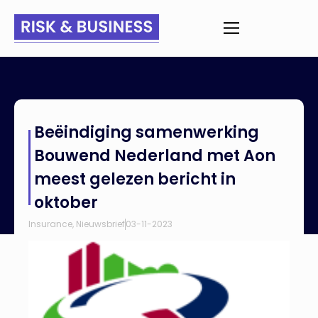
Home
>
Nieuws
>
Beëindiging samenwerking Bouwend
Beëindiging samenwerking
Nederland met Aon meest gelezen bericht in oktober
Bouwend Nederland met Aon
meest gelezen bericht in
oktober
Insurance
,
Nieuwsbrief
03-11-2023