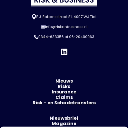
F.J. Ebbensstraat 81, 4007 WJ Tiel
info@riskenbusiness.nl
0344-633356
of
06-20490063
Nieuws
Risks
Insurance
Claims
Risk – en Schadetransfers
Nieuwsbrief
Magazine