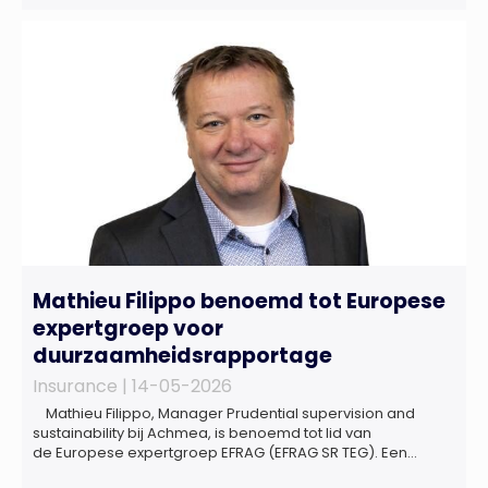
sinds de lancering van het rapport in 2024 en de groeiende
behoefte aan een holistische risicobeoordeling, zo blijkt uit
het Market Pulse Report voor het eerste kwartaal van 2026
De bedrijfsmatige […]
Mathieu Filippo benoemd tot Europese
expertgroep voor
duurzaamheidsrapportage
Insurance |
14-05-2026
Mathieu Filippo, Manager Prudential supervision and
sustainability bij Achmea, is benoemd tot lid van
de Europese expertgroep EFRAG (EFRAG SR TEG). Een
belangrijke erkenning van zijn expertise én kennis die hij