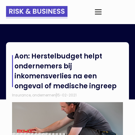
Home
>
Nieuws
>
Aon: Herstelbudget helpt ondernemers bij
Aon: Herstelbudget helpt
inkomensverlies na een ongeval of medische ingreep
ondernemers bij
inkomensverlies na een
ongeval of medische ingreep
Insurance
,
ondernemen
15-02-2021