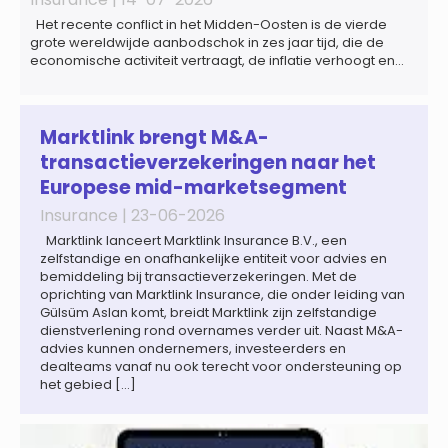
Het recente conflict in het Midden-Oosten is de vierde
grote wereldwijde aanbodschok in zes jaar tijd, die de
economische activiteit vertraagt, de inflatie verhoogt en
een bredere verschuiving naar een meer
gefragmenteerde wereldeconomie versterkt. Tegen deze
achtergrond zal de groei van de totale premie-inkomsten
wereldwijd naar verwachting afnemen tot 1,3% in reële
Marktlink brengt M&A-
termen in […]
transactieverzekeringen naar het
Europese mid-marketsegment
Insurance |
23-06-2026
Marktlink lanceert Marktlink Insurance B.V., een
zelfstandige en onafhankelijke entiteit voor advies en
bemiddeling bij transactieverzekeringen. Met de
oprichting van Marktlink Insurance, die onder leiding van
Gülsüm Aslan komt, breidt Marktlink zijn zelfstandige
dienstverlening rond overnames verder uit. Naast M&A-
advies kunnen ondernemers, investeerders en
dealteams vanaf nu ook terecht voor ondersteuning op
het gebied […]