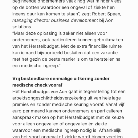
beginnende ondernemers vaak nog wat minder vlees
op de botten waardoor een ongeval of ziekte hen
ineens duur kan komen te staan”, zegt Robert Spaan,
managing director business development
bij Aon
solutions.
“Maar deze oplossing is zeker niet alleen voor
ondernemers, ook particulieren kunnen gebruikmaken
van het Herstelbudget. Met de extra financiële ruimte
kan iemand bijvoorbeeld besluiten dat een vakantie
met het gezin de beste manier is om te herstellen na
een medische ingreep.”
Vrij besteedbare eenmalige uitkering zonder
medische check vooraf
Het
Herstelbudget van Aon
gaat in tegenstelling tot een
arbeidsongeschiktheidsverzekering uit van hele lage
premies en zonder medische keuring vooraf. Vanaf vijf
euro per maand kunnen ondernemers en particulieren
aanspraak maken op het Herstelbudget met de keuze
voor alleen ongevallen of ongevallen én ziekte
waarvoor een medische ingreep nodig is. Afhankelijk
van het soort ongeval of ziekte wordt binnen veertien