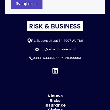
F.J. Ebbensstraat 81, 4007 WJ Tiel
info@riskenbusiness.nl
0344-633356
of
06-20490063
Nieuws
Risks
Insurance
Claims