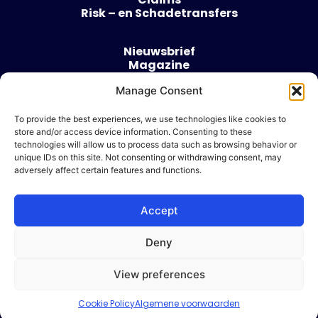
Risk – en Schadetransfers
Nieuwsbrief
Magazine
Evenementen
Over
Manage Consent
Contact
To provide the best experiences, we use technologies like cookies to
store and/or access device information. Consenting to these
Algemene voorwaarden
technologies will allow us to process data such as browsing behavior or
Cookie beleid
unique IDs on this site. Not consenting or withdrawing consent, may
adversely affect certain features and functions.
Accept
Ik wil adverteren
Deny
© 2026 Risk & Business
View preferences
| Design & Development door
WP Masters
Cookie Policy
Algemene voorwaarden