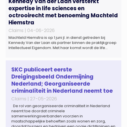
Kennedy Van der Laan versterkt
expertise in life sciences en
octrooirecht met benoeming Machteld
Hiemstra
Claims |
04-06-2026
Machteld Hiemstra is op 1 juni jl. in dienst getreden bij
Kennedy Van der Laan als partner binnen de praktijkgroep
Intellectueel Eigendom. Met haar komst wordt de life
sciences en octrooipraktijk van het Amsterdamse
advocatenkantoor verder versterkt. Machteld is
gespecialiseerd in nationale en internationale wet- en
regelgeving relevant voor de life sciences sector en de […]
SKC publiceert eerste
Dreigingsbeeld Ondermijning
Nederland; Georganiseerde
criminaliteit in Nederland neemt toe
Claims |
27-05-2026
De rol van georganiseerde criminaliteit in Nederland
neemt toe doordat criminele
samenwerkingsverbanden voorzien in
maatschappelijke behoeften zoals wonen en zorg,
doordat burgers en bedrijven een oogje dichtknijpen en