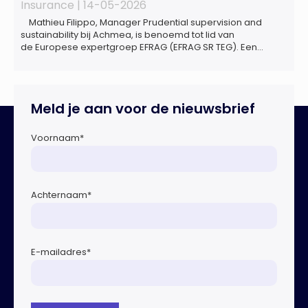
Insurance |
14-05-2026
Mathieu Filippo, Manager Prudential supervision and
sustainability bij Achmea, is benoemd tot lid van
de Europese expertgroep EFRAG (EFRAG SR TEG). Een
belangrijke erkenning van zijn expertise én kennis die hij
voor de Nederlandse verzekeringssector zal inbrengen bij
de ontwikkeling van Europese regels voor
duurzaamheidsrapportages. De expertgroep helpt de
Meld je aan voor de nieuwsbrief
Europese Commissie bij het ontwikkelen van […]
Voornaam
*
Achternaam
*
E-mailadres
*