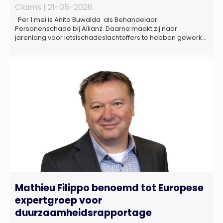
Claims |
21-05-2026
Per 1 mei is Anita Buwalda als Behandelaar
Personenschade bij Allianz. Daarna maakt zij naar
jarenlang voor letslschadeslachtoffers te hebben gewerkt
over maar ‘de betalende kant’ De afgelopen 3,5 jaar was
zij als zelfstandig letselschade-expert werkzaam onder de
naam van Buwalda Letselschade, waarin zij onder meer
werkzaam was voor ZLM, Ard Korevaar Personenschade,
Overtoom […]
Mathieu Filippo benoemd tot Europese
expertgroep voor
duurzaamheidsrapportage