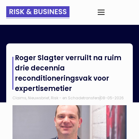
Home
>
Nieuws
>
Roger Slagter verruilt na ruim drie decennia
Roger Slagter verruilt na ruim
reconditioneringsvak voor expertisemetier
drie decennia
reconditioneringsvak voor
expertisemetier
Claims
,
Nieuwsbrief
,
Risk - en Schadetransfers
08-05-2026