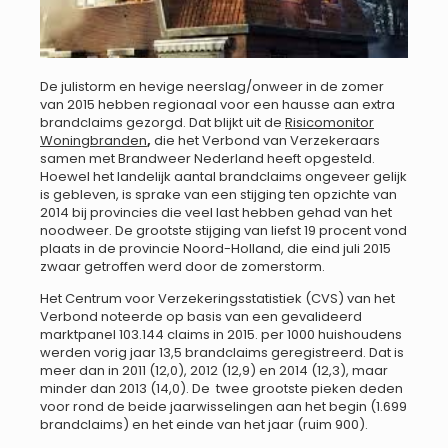
De julistorm en hevige neerslag/onweer in de zomer
van 2015 hebben regionaal voor een hausse aan extra
brandclaims gezorgd. Dat blijkt uit de
Risicomonitor
Woningbranden
,
die het Verbond van Verzekeraars
samen met Brandweer Nederland heeft opgesteld.
Hoewel het landelijk aantal brandclaims ongeveer gelijk
is gebleven, is sprake van een stijging ten opzichte van
2014 bij provincies die veel last hebben gehad van het
noodweer. De grootste stijging van liefst 19 procent vond
plaats in de provincie Noord-Holland, die eind juli 2015
zwaar getroffen werd door de zomerstorm.
Het Centrum voor Verzekeringsstatistiek (CVS) van het
Verbond noteerde op basis van een gevalideerd
marktpanel 103.144 claims in 2015. per 1000 huishoudens
werden vorig jaar 13,5 brandclaims geregistreerd. Dat is
meer dan in 2011 (12,0), 2012 (12,9) en 2014 (12,3), maar
minder dan 2013 (14,0). De twee grootste pieken deden
voor rond de beide jaarwisselingen aan het begin (1.699
brandclaims) en het einde van het jaar (ruim 900).