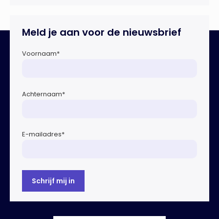
Erasmusbrug gelegen locatie aan de Willemsplein 77 in
Rotterdam
Meld je aan voor de nieuwsbrief
Voornaam
*
Achternaam
*
E-mailadres
*