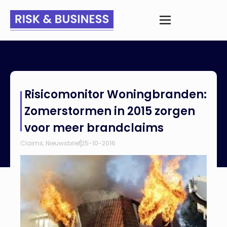
Home
>
Nieuws
>
Risicomonitor Woningbranden:
Risicomonitor Woningbranden:
Zomerstormen in 2015 zorgen voor meer brandclaims
Zomerstormen in 2015 zorgen
voor meer brandclaims
Claims
,
Nieuwsbrief
25-10-2016