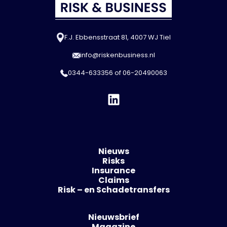
F.J. Ebbensstraat 81, 4007 WJ Tiel
info@riskenbusiness.nl
0344-633356
of
06-20490063
Nieuws
Risks
Insurance
Claims
Risk – en Schadetransfers
Nieuwsbrief
Magazine