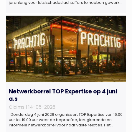
jarenlang voor letslschadeslachtoffers te hebben gewerkt
over maar ‘de betalende kant’ De afgelopen 3,5 jaar was
zij als zelfstandig letselschade-expert werkzaam onder de
naam van Buwalda Letselschade, waarin zij onder meer
werkzaam was voor ZLM, Ard Korevaar Personenschade,
Overtoom […]
Netwerkborrel TOP Expertise op 4 juni
a.s
Claims |
14-05-2026
Donderdag 4 juni 2026 organiseert TOP Expertise van 16.00
uur tot 19.00 uur weer de beproefde, terugkerende en
informele netwerkborrel voor haar vaste relaties. Het
evenement vindt plaats bij ‘Prachtig’, de onder de