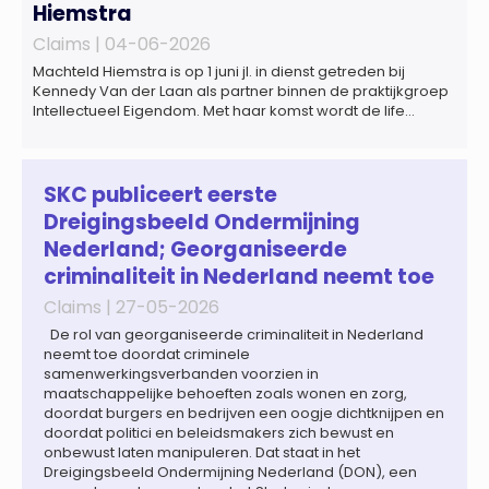
Hiemstra
Claims |
04-06-2026
Machteld Hiemstra is op 1 juni jl. in dienst getreden bij
Kennedy Van der Laan als partner binnen de praktijkgroep
Intellectueel Eigendom. Met haar komst wordt de life
sciences en octrooipraktijk van het Amsterdamse
advocatenkantoor verder versterkt. Machteld is
gespecialiseerd in nationale en internationale wet- en
regelgeving relevant voor de life sciences sector en de […]
SKC publiceert eerste
Dreigingsbeeld Ondermijning
Nederland; Georganiseerde
criminaliteit in Nederland neemt toe
Claims |
27-05-2026
De rol van georganiseerde criminaliteit in Nederland
neemt toe doordat criminele
samenwerkingsverbanden voorzien in
maatschappelijke behoeften zoals wonen en zorg,
doordat burgers en bedrijven een oogje dichtknijpen en
doordat politici en beleidsmakers zich bewust en
onbewust laten manipuleren. Dat staat in het
Dreigingsbeeld Ondermijning Nederland (DON), een