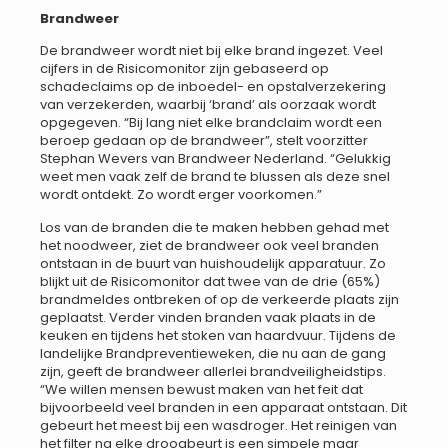
Brandweer
De brandweer wordt niet bij elke brand ingezet. Veel
cijfers in de Risicomonitor zijn gebaseerd op
schadeclaims op de inboedel- en opstalverzekering
van verzekerden, waarbij ‘brand’ als oorzaak wordt
opgegeven. “Bij lang niet elke brandclaim wordt een
beroep gedaan op de brandweer”, stelt voorzitter
Stephan Wevers van Brandweer Nederland. “Gelukkig
weet men vaak zelf de brand te blussen als deze snel
wordt ontdekt. Zo wordt erger voorkomen.”
Los van de branden die te maken hebben gehad met
het noodweer, ziet de brandweer ook veel branden
ontstaan in de buurt van huishoudelijk apparatuur. Zo
blijkt uit de Risicomonitor dat twee van de drie (65%)
brandmeldes ontbreken of op de verkeerde plaats zijn
geplaatst. Verder vinden branden vaak plaats in de
keuken en tijdens het stoken van haardvuur. Tijdens de
landelijke Brandpreventieweken, die nu aan de gang
zijn, geeft de brandweer allerlei brandveiligheidstips.
“We willen mensen bewust maken van het feit dat
bijvoorbeeld veel branden in een apparaat ontstaan. Dit
gebeurt het meest bij een wasdroger. Het reinigen van
het filter na elke droogbeurt is een simpele maar