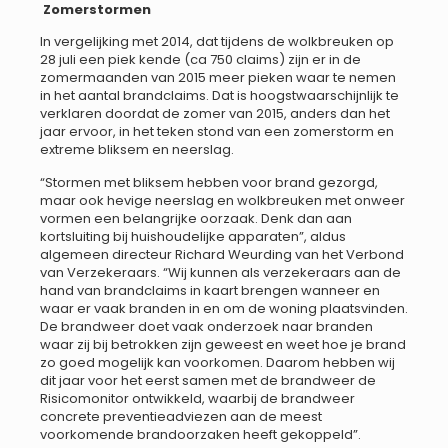
Zomerstormen
In vergelijking met 2014, dat tijdens de wolkbreuken op
28 juli een piek kende (ca 750 claims) zijn er in de
zomermaanden van 2015 meer pieken waar te nemen
in het aantal brandclaims. Dat is hoogstwaarschijnlijk te
verklaren doordat de zomer van 2015, anders dan het
jaar ervoor, in het teken stond van een zomerstorm en
extreme bliksem en neerslag.
“Stormen met bliksem hebben voor brand gezorgd,
maar ook hevige neerslag en wolkbreuken met onweer
vormen een belangrijke oorzaak. Denk dan aan
kortsluiting bij huishoudelijke apparaten”, aldus
algemeen directeur Richard Weurding van het Verbond
van Verzekeraars. “Wij kunnen als verzekeraars aan de
hand van brandclaims in kaart brengen wanneer en
waar er vaak branden in en om de woning plaatsvinden.
De brandweer doet vaak onderzoek naar branden
waar zij bij betrokken zijn geweest en weet hoe je brand
zo goed mogelijk kan voorkomen. Daarom hebben wij
dit jaar voor het eerst samen met de brandweer de
Risicomonitor ontwikkeld, waarbij de brandweer
concrete preventieadviezen aan de meest
voorkomende brandoorzaken heeft gekoppeld”.