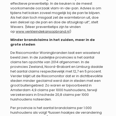
effectieve preventietip. In de keuken is de meest
voorkomende oorzaak vlam-in-de-pan. Advies is om
tijdens het koken zoveel mogelijk bij de pan te blijven.
Als het dan toch misgaat zet de warmtebron uit, doe
een deksel op de pan en doe de afzuigkap uit”, stelt
Wevers. (Meer preventietips zijn te vinden
op
www.verkleindekansopbrand.nl
)
Minder brandclaims in het zuiden, meer in de
grote steden
De Risicomonitor Woningbranden laat een wisselend
beeld zien. In de zuidelijke provincies is het aantal
claims ten opzichte van 2014 afgenomen. In de
provincies Zeeland, Noord-Brabant en Limburg daalde
het aantal claims respectievelijk met 12,7 en 5 procent.
Verder blijkt uit de Risicomonitor dat er in dichtbevolkte
steden minder geclaimd werd dan in steden met een
groot buitengebied. Zo waren er bijvoorbeeld in
Amsterdam 4,9 claims per 1000 huishoudens, terwijl
verzekeraars in Enschede 20,8 claims per 1000
huishoudens noteerden.
Per provincie is het aantal brandclaims per 1.000
huishoudens als volgt *tussen haakjes de verandering