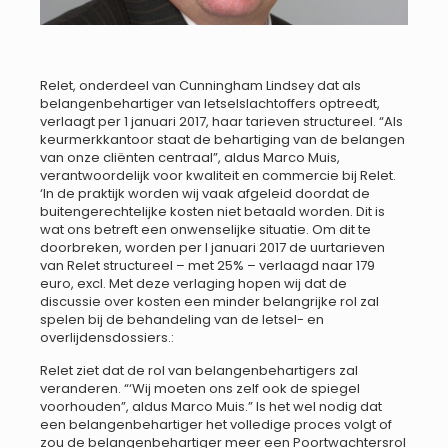
Relet, onderdeel van Cunningham Lindsey dat als
belangenbehartiger van letselslachtoffers optreedt,
verlaagt per 1 januari 2017, haar tarieven structureel. “Als
keurmerkkantoor staat de behartiging van de belangen
van onze cliënten centraal”, aldus Marco Muis,
verantwoordelijk voor kwaliteit en commercie bij Relet.
‘In de praktijk worden wij vaak afgeleid doordat de
buitengerechtelijke kosten niet betaald worden. Dit is
wat ons betreft een onwenselijke situatie. Om dit te
doorbreken, worden per I januari 2017 de uurtarieven
van Relet structureel – met 25% – verlaagd naar 179
euro, excl. Met deze verlaging hopen wij dat de
discussie over kosten een minder belangrijke rol zal
spelen bij de behandeling van de letsel- en
overlijdensdossiers.:
Relet ziet dat de rol van belangenbehartigers zal
veranderen. “‘Wij moeten ons zelf ook de spiegel
voorhouden”, aldus Marco Muis.” Is het wel nodig dat
een belangenbehartiger het volledige proces volgt of
zou de belangenbehartiger meer een Poortwachtersrol