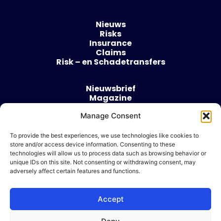
Nieuws
Risks
Insurance
Claims
Risk – en Schadetransfers
Nieuwsbrief
Magazine
Evenementen
Manage Consent
Over
Contact
To provide the best experiences, we use technologies like cookies to
store and/or access device information. Consenting to these
Algemene voorwaarden
technologies will allow us to process data such as browsing behavior or
Cookie beleid
unique IDs on this site. Not consenting or withdrawing consent, may
adversely affect certain features and functions.
Accept
Ik wil adverteren