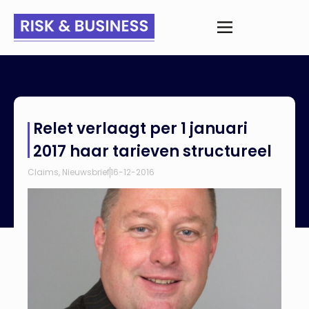
Home
>
Nieuws
>
Relet verlaagt per 1 januari 2017 haar tarieven
Relet verlaagt per 1 januari
structureel
2017 haar tarieven structureel
Claims
,
Nieuwsbrief
16-12-2016