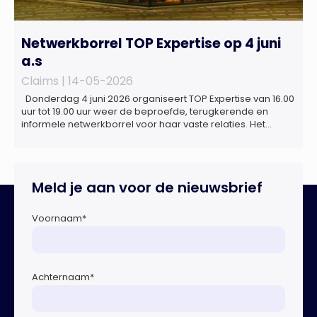
Netwerkborrel TOP Expertise op 4 juni
a.s
Claims |
14-05-2026
Donderdag 4 juni 2026 organiseert TOP Expertise van 16.00
uur tot 19.00 uur weer de beproefde, terugkerende en
informele netwerkborrel voor haar vaste relaties. Het
evenement vindt plaats bij ‘Prachtig’, de onder de
Erasmusbrug gelegen locatie aan de Willemsplein 77 in
Rotterdam
Meld je aan voor de nieuwsbrief
Voornaam
*
Achternaam
*