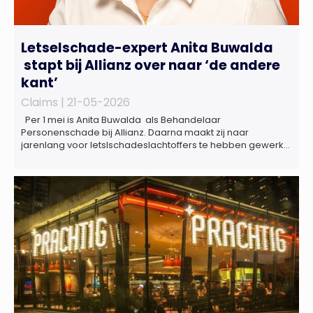
Letselschade-expert Anita Buwalda
stapt bij Allianz over naar ‘de andere
kant’
Claims |
21-05-2026
Per 1 mei is Anita Buwalda als Behandelaar
Personenschade bij Allianz. Daarna maakt zij naar
jarenlang voor letslschadeslachtoffers te hebben gewerkt
over maar ‘de betalende kant’ De afgelopen 3,5 jaar was
zij als zelfstandig letselschade-expert werkzaam onder de
naam van Buwalda Letselschade, waarin zij onder meer
werkzaam was voor ZLM, Ard Korevaar Personenschade,
Overtoom […]