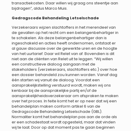
transactiekosten. Daar willen wij graag ons steentje aan
bijdragen”, aldus Marco Muis.
Gedragscode Behandeling Letselschade
Verzekeraars wijzen slachtoffers in het merendeel van
de gevallen op het recht om een belangenbehartiger in
te schakelen. Als deze belangenbehartiger dan is
ingeschakeld en acties heeft ondernomen, ontstaat er
al gauw discussie over de gewerkte uren en de hoogte
van het uurtarief. Daar wil Relet van af. Bovendien is dit
niet aan de cliënten van Relet uit te leggen. “Wij willen
een constructieve dialoog aangaan met de
stakeholders (verzekeraars, slachtoffers etc.) over hoe
een dossier behandeld zou kunnen worden. Vanaf dag
één starten wij vanuit de dialoog. Voordat een
aansprakelijkstelling verstuurd wordt, maken wij ons
kenbaar bij de aansprakelijke partij en/of de
aansprakelijkheidsverzekeraar om afspraken te maken
over het proces. In feite komt het er op neer dat wij een
behandelplan maken conform artikel 6 van de
Gedragscode Behandeling Letselschade (GBL).
Normaliter komt het behandelplan pas aan de orde als
er een schadestaat wordt opgesteld, maar dat vinden
wij te laat. Door op dat moment pas te gaan beginnen