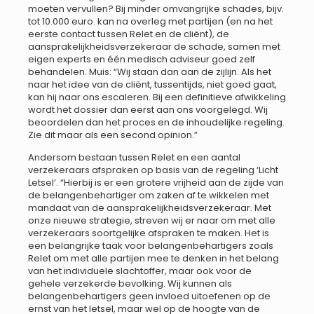
moeten vervullen? Bij minder omvangrijke schades, bijv.
tot 10.000 euro. kan na overleg met partijen (en na het
eerste contact tussen Relet en de cliënt), de
aansprakelijkheidsverzekeraar de schade, samen met
eigen experts en één medisch adviseur goed zelf
behandelen. Muis: “Wij staan dan aan de zijlijn. Als het
naar het idee van de cliënt, tussentijds, niet goed gaat,
kan hij naar ons escaleren. Bij een definitieve afwikkeling
wordt het dossier dan eerst aan ons voorgelegd. Wij
beoordelen dan het proces en de inhoudelijke regeling.
Zie dit maar als een second opinion.”
Andersom bestaan tussen Relet en een aantal
verzekeraars afspraken op basis van de regeling ‘Licht
Letsel’. “Hierbij is er een grotere vrijheid aan de zijde van
de belangenbehartiger om zaken af te wikkelen met
mandaat van de aansprakelijkheidsverzekeraar. Met
onze nieuwe strategie, streven wij er naar om met alle
verzekeraars soortgelijke afspraken te maken. Het is
een belangrijke taak voor belangenbehartigers zoals
Relet om met alle partijen mee te denken in het belang
van het individuele slachtoffer, maar ook voor de
gehele verzekerde bevolking. Wij kunnen als
belangenbehartigers geen invloed uitoefenen op de
ernst van het letsel, maar wel op de hoogte van de