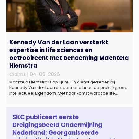
Kennedy Van der Laan versterkt
expertise in life sciences en
octrooirecht met benoeming Machteld
Hiemstra
Claims |
04-06-2026
Machteld Hiemstra is op 1 juni jl. in dienst getreden bij
Kennedy Van der Laan als partner binnen de praktijkgroep
Intellectueel Eigendom. Met haar komst wordt de life
sciences en octrooipraktijk van het Amsterdamse
advocatenkantoor verder versterkt. Machteld is
gespecialiseerd in nationale en internationale wet- en
regelgeving relevant voor de life sciences sector en de […]
SKC publiceert eerste
Dreigingsbeeld Ondermijning
Nederland; Georganiseerde