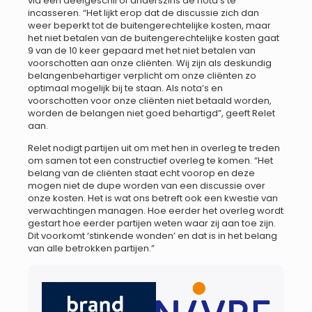
via een deelgeschil of anderszins de nota’s te
incasseren. “Het lijkt erop dat de discussie zich dan
weer beperkt tot de buitengerechtelijke kosten, maar
het niet betalen van de buitengerechtelijke kosten gaat
9 van de 10 keer gepaard met het niet betalen van
voorschotten aan onze cliënten. Wij zijn als deskundig
belangenbehartiger verplicht om onze cliënten zo
optimaal mogelijk bij te staan. Als nota’s en
voorschotten voor onze cliënten niet betaald worden,
worden de belangen niet goed behartigd”, geeft Relet
aan.
Relet nodigt partijen uit om met hen in overleg te treden
om samen tot een constructief overleg te komen. “Het
belang van de cliënten staat echt voorop en deze
mogen niet de dupe worden van een discussie over
onze kosten. Het is wat ons betreft ook een kwestie van
verwachtingen managen. Hoe eerder het overleg wordt
gestart hoe eerder partijen weten waar zij aan toe zijn.
Dit voorkomt ‘stinkende wonden’ en dat is in het belang
van alle betrokken partijen.”