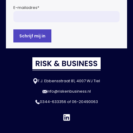
E-mailadres
*
F.J. Ebbensstraat 81, 4007 WJ Tiel
info@riskenbusiness.nl
0344-633356
of
06-20490063