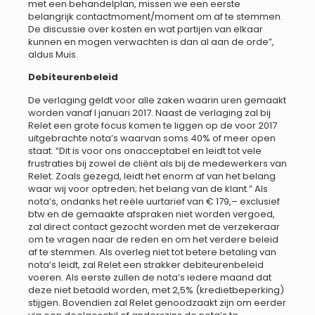
met een behandelplan, missen we een eerste
belangrijk contactmoment/moment om af te stemmen.
De discussie over kosten en wat partijen van elkaar
kunnen en mogen verwachten is dan al aan de orde”,
aldus Muis.
Debiteurenbeleid
De verlaging geldt voor alle zaken waarin uren gemaakt
worden vanaf l januari 2017. Naast de verlaging zal bij
Relet een grote focus komen te liggen op de voor 2017
uitgebrachte nota’s waarvan soms 40% of meer open
staat. “Dit is voor ons onacceptabel en leidt tot vele
frustraties bij zowel de cliënt als bij de medewerkers van
Relet. Zoals gezegd, leidt het enorm af van het belang
waar wij voor optreden; het belang van de klant.” Als
nota’s, ondanks het reële uurtarief van € 179,– exclusief
btw en de gemaakte afspraken niet worden vergoed,
zal direct contact gezocht worden met de verzekeraar
om te vragen naar de reden en om het verdere beleid
af te stemmen. Als overleg niet tot betere betaling van
nota’s leidt, zal Relet een strakker debiteurenbeleid
voeren. Als eerste zullen de nota’s iedere maand dat
deze niet betaald worden, met 2,5% (kredietbeperking)
stijgen. Bovendien zal Relet genoodzaakt zijn om eerder