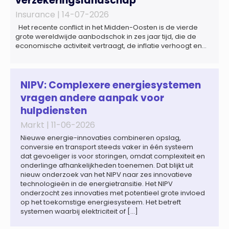
verzekeringslandschap
Insurance |
14-07-2026
Het recente conflict in het Midden-Oosten is de vierde
grote wereldwijde aanbodschok in zes jaar tijd, die de
economische activiteit vertraagt, de inflatie verhoogt en
een bredere verschuiving naar een meer
gefragmenteerde wereldeconomie versterkt. Tegen deze
achtergrond zal de groei van de totale premie-inkomsten
wereldwijd naar verwachting afnemen tot 1,3% in reële
NIPV: Complexere energiesystemen
termen in […]
vragen andere aanpak voor
hulpdiensten
Markt |
11-06-2026
Nieuwe energie-innovaties combineren opslag,
conversie en transport steeds vaker in één systeem
dat gevoeliger is voor storingen, omdat complexiteit en
onderlinge afhankelijkheden toenemen. Dat blijkt uit
nieuw onderzoek van het NIPV naar zes innovatieve
technologieën in de energietransitie. Het NIPV
onderzocht zes innovaties met potentieel grote invloed
op het toekomstige energiesysteem. Het betreft
systemen waarbij elektriciteit of […]