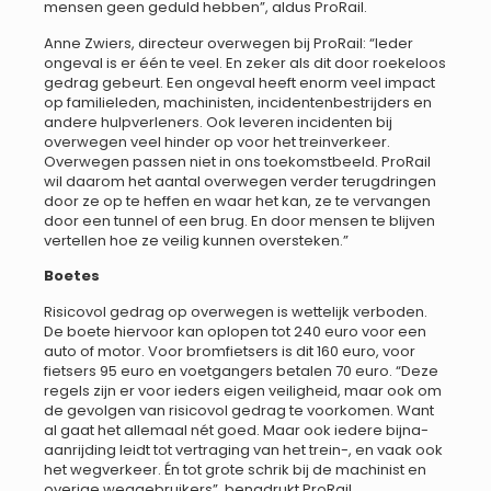
mensen geen geduld hebben”, aldus ProRail.
Anne Zwiers, directeur overwegen bij ProRail: “Ieder
ongeval is er één te veel. En zeker als dit door roekeloos
gedrag gebeurt. Een ongeval heeft enorm veel impact
op familieleden, machinisten, incidentenbestrijders en
andere hulpverleners. Ook leveren incidenten bij
overwegen veel hinder op voor het treinverkeer.
Overwegen passen niet in ons toekomstbeeld. ProRail
wil daarom het aantal overwegen verder terugdringen
door ze op te heffen en waar het kan, ze te vervangen
door een tunnel of een brug. En door mensen te blijven
vertellen hoe ze veilig kunnen oversteken.”
Boetes
Risicovol gedrag op overwegen is wettelijk verboden.
De boete hiervoor kan oplopen tot 240 euro voor een
auto of motor. Voor bromfietsers is dit 160 euro, voor
fietsers 95 euro en voetgangers betalen 70 euro. “Deze
regels zijn er voor ieders eigen veiligheid, maar ook om
de gevolgen van risicovol gedrag te voorkomen. Want
al gaat het allemaal nét goed. Maar ook iedere bijna-
aanrijding leidt tot vertraging van het trein-, en vaak ook
het wegverkeer. Én tot grote schrik bij de machinist en
overige weggebruikers”, benadrukt ProRail.