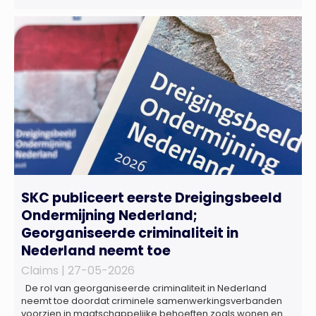
advocatenkantoor verder versterkt. Machteld is
gespecialiseerd in nationale en internationale wet- en
regelgeving relevant voor de life sciences sector en de […]
SKC publiceert eerste Dreigingsbeeld
Ondermijning Nederland;
Georganiseerde criminaliteit in
Nederland neemt toe
Claims |
27-05-2026
De rol van georganiseerde criminaliteit in Nederland
neemt toe doordat criminele samenwerkingsverbanden
voorzien in maatschappelijke behoeften zoals wonen en