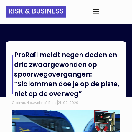
Home
>
Nieuws
>
ProRail meldt negen doden en drie
ProRail meldt negen doden en
zwaargewonden op spoorwegovergangen: “Slalommen doe
je op de piste, niet op de overweg”
drie zwaargewonden op
spoorwegovergangen:
“Slalommen doe je op de piste,
niet op de overweg”
Claims
,
Nieuwsbrief
,
Risks
21-02-2020