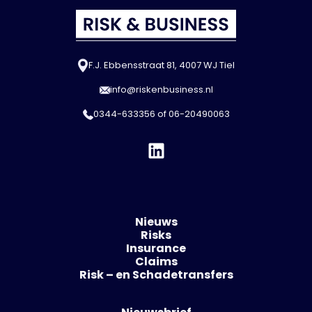
F.J. Ebbensstraat 81, 4007 WJ Tiel
info@riskenbusiness.nl
0344-633356
of
06-20490063
Nieuws
Risks
Insurance
Claims
Risk – en Schadetransfers