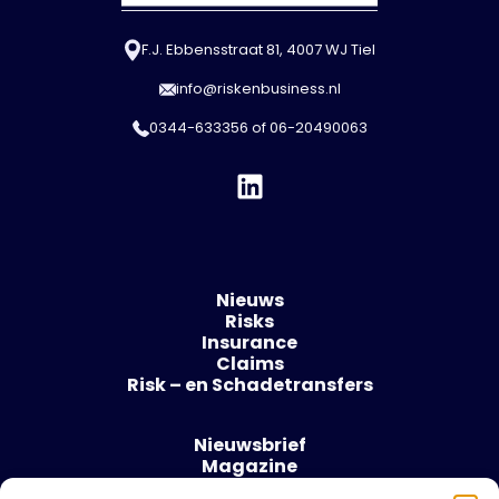
F.J. Ebbensstraat 81, 4007 WJ Tiel
info@riskenbusiness.nl
0344-633356
of
06-20490063
Nieuws
Risks
Insurance
Claims
Risk – en Schadetransfers
Nieuwsbrief
Magazine
Evenementen