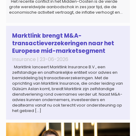
Het recente conflict in het Midden-Oosten is de vierde
grote wereldwijde aanbodschok in zes jaar tijd, die de
economische activiteit vertraagt, de inflatie verhoogt en
een bredere verschuiving naar een meer
gefragmenteerde wereldeconomie versterkt. Tegen deze
achtergrond zal de groei van de totale premie-inkomsten
wereldwijd naar verwachting afnemen tot 1,3% in reële
Marktlink brengt M&A-
termen in […]
transactieverzekeringen naar het
Europese mid-marketsegment
Insurance |
23-06-2026
Marktlink lanceert Marktlink Insurance B.V., een
zelfstandige en onafhankelijke entiteit voor advies en
bemiddeling bij transactieverzekeringen. Met de
oprichting van Marktlink Insurance, die onder leiding van
Gülsüm Aslan komt, breidt Marktlink zijn zelfstandige
dienstverlening rond overnames verder uit. Naast M&A-
advies kunnen ondernemers, investeerders en
dealteams vanaf nu ook terecht voor ondersteuning op
het gebied […]