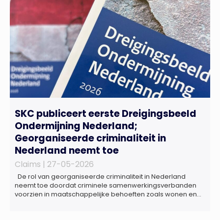
regelgeving relevant voor de life sciences sector en de […]
SKC publiceert eerste Dreigingsbeeld
Ondermijning Nederland;
Georganiseerde criminaliteit in
Nederland neemt toe
Claims |
27-05-2026
De rol van georganiseerde criminaliteit in Nederland
neemt toe doordat criminele samenwerkingsverbanden
voorzien in maatschappelijke behoeften zoals wonen en
zorg, doordat burgers en bedrijven een oogje dichtknijpen
en doordat politici en beleidsmakers zich bewust en