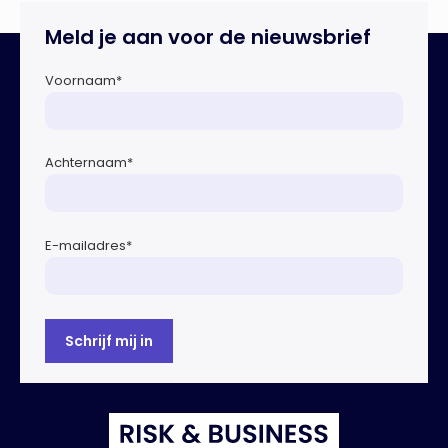
onbewust laten manipuleren. Dat staat in het
Dreigingsbeeld Ondermijning Nederland (DON), een
Meld je aan voor de nieuwsbrief
rapport geschreven door het Strategisch Kenniscentrum
Ondermijnende […]
Voornaam
*
Achternaam
*
E-mailadres
*