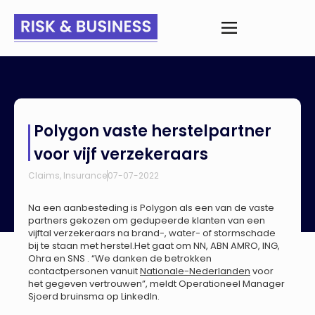
Home
>
Nieuws
>
Polygon vaste herstelpartner voor vijf
Polygon vaste herstelpartner
verzekeraars
voor vijf verzekeraars
Claims
,
Insurance
07-07-2022
Na een aanbesteding is Polygon als een van de vaste
partners gekozen om gedupeerde klanten van een
vijftal verzekeraars na brand-, water- of stormschade
bij te staan met herstel.Het gaat om NN, ABN AMRO, ING,
Ohra en SNS . “We danken de betrokken
contactpersonen vanuit
Nationale-Nederlanden
voor
het gegeven vertrouwen”, meldt Operationeel Manager
Sjoerd bruinsma op LinkedIn.