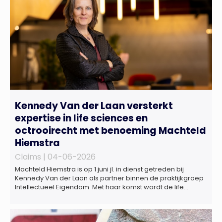
Kennedy Van der Laan versterkt
expertise in life sciences en
octrooirecht met benoeming Machteld
Hiemstra
Claims |
04-06-2026
Machteld Hiemstra is op 1 juni jl. in dienst getreden bij
Kennedy Van der Laan als partner binnen de praktijkgroep
Intellectueel Eigendom. Met haar komst wordt de life
sciences en octrooipraktijk van het Amsterdamse
advocatenkantoor verder versterkt. Machteld is
gespecialiseerd in nationale en internationale wet- en