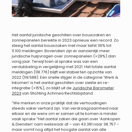
Het aantal juridische geschillen over bouwzaken en
zonnepanelen bereikte in 2023 opnieuw een record. Zo
steeg het aantal bouwzaken met maar liefst 36% tot
11.100 meldingen. Bovendien zijn er aanzienlijk meer
juridische hulpvragen over zonnepanelen (+28%) dan
vorig jaar. Terwijl toen al sprake was van een
verdubbeling in vergelijking met 2021. Het totale aantal
meldingen (118.776) blijft wel stabiel ten opzichte van
2022 (119.588). Een snelle stijger in de categorie ‘Werk &
Inkomen’ is het aantal geschillen over ziekte en re-
integratie (+15%), zo blijkt uit de
Juridische Barometer
2023
van Stichting Achmea Rechtsbijstand.
“We merken in onze praktijk dat de verhoudingen
steeds vaker verhard zijn. Van verdraagzaamheid naar
elkaar en de wens om er samen uit te komen is minder
vaak sprake ”Het aantal zaken die gaan over ‘Aankopen
& Diensten’ nam weliswaar af – van 43.381 naar 38.757 –
maar vormt nog altijd het hoogste aantal van alle