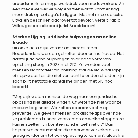
arbeidsmarkt en hoge werkdruk voor medewerkers. Als
een medewerker vervolgens ziek wordt, komt er nog
meer druk op collega’s te liggen. Met het risico op extra
uitval en geschillen daarover tot gevolg”, vertelt Pablo
Wilke, gespecialiseerd jurist Arbeidsrecht.
Sterke stijging juridische hulpvragen na online
fraude
Uit onze data blijkt verder dat steeds meer
Nederlanders worden getroffen door online fraude. Het
aantal juridische hulpvragen over deze vorm van
oplichting steeg in 2023 met 21%. Zo worden veel
mensen slachtoffer van phishing, fraude via Whatsapp
of nep-websites die niet van echt te onderscheiden zijn.
Toch blijft het totale aantal meldingen met 515 nog
beperkt.
“Mogelijk weten mensen de weg naar een juridische
oplossing niet altijd te vinden. Of weten ze niet waar ze
moeten beginnen. We zetten daarom veel in op
preventie. We geven mensen praktische tips over hoe
ze problemen kunnen voorkomen en welke stappen ze
kunnen zetten. En komt iemand er zelf niet uit? Dan
helpen we consumenten die daarvoor verzekerd zijn
graag verder om tot een oplossing te komen”, aldus Iris