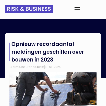
Home
>
Nieuws
>
Opnieuw recordaantal meldingen geschillen
Opnieuw recordaantal
over bouwen in 2023
meldingen geschillen over
bouwen in 2023
Claims
,
Insurance
,
Risks
18-01-2024