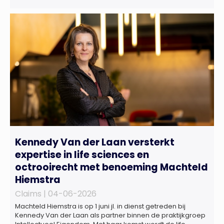
afhankelijkheden toenemen. Dat blijkt uit nieuw onderzoek
van het NIPV naar zes innovatieve technologieën in de
energietransitie. Het NIPV onderzocht zes innovaties met
potentieel grote invloed op het toekomstige
energiesysteem. Het betreft systemen waarbij elektriciteit
of […]
Kennedy Van der Laan versterkt
expertise in life sciences en
octrooirecht met benoeming Machteld
Hiemstra
Claims |
04-06-2026
Machteld Hiemstra is op 1 juni jl. in dienst getreden bij
Kennedy Van der Laan als partner binnen de praktijkgroep