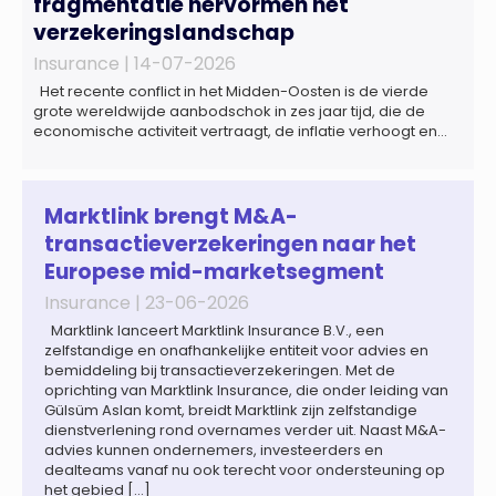
fragmentatie hervormen het
verzekeringslandschap
Insurance |
14-07-2026
Het recente conflict in het Midden-Oosten is de vierde
grote wereldwijde aanbodschok in zes jaar tijd, die de
economische activiteit vertraagt, de inflatie verhoogt en
een bredere verschuiving naar een meer
gefragmenteerde wereldeconomie versterkt. Tegen deze
achtergrond zal de groei van de totale premie-inkomsten
wereldwijd naar verwachting afnemen tot 1,3% in reële
Marktlink brengt M&A-
termen in […]
transactieverzekeringen naar het
Europese mid-marketsegment
Insurance |
23-06-2026
Marktlink lanceert Marktlink Insurance B.V., een
zelfstandige en onafhankelijke entiteit voor advies en
bemiddeling bij transactieverzekeringen. Met de
oprichting van Marktlink Insurance, die onder leiding van
Gülsüm Aslan komt, breidt Marktlink zijn zelfstandige
dienstverlening rond overnames verder uit. Naast M&A-
advies kunnen ondernemers, investeerders en
dealteams vanaf nu ook terecht voor ondersteuning op
het gebied […]