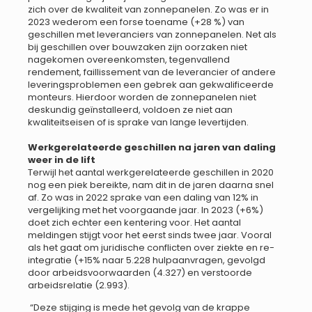
zich over de kwaliteit van zonnepanelen. Zo was er in
2023 wederom een forse toename (+28 %) van
geschillen met leveranciers van zonnepanelen. Net als
bij geschillen over bouwzaken zijn oorzaken niet
nagekomen overeenkomsten, tegenvallend
rendement, faillissement van de leverancier of andere
leveringsproblemen een gebrek aan gekwalificeerde
monteurs. Hierdoor worden de zonnepanelen niet
deskundig geïnstalleerd, voldoen ze niet aan
kwaliteitseisen of is sprake van lange levertijden.
Werkgerelateerde geschillen na jaren van daling
weer in de lift
Terwijl het aantal werkgerelateerde geschillen in 2020
nog een piek bereikte, nam dit in de jaren daarna snel
af. Zo was in 2022 sprake van een daling van 12% in
vergelijking met het voorgaande jaar. In 2023 (+6%)
doet zich echter een kentering voor. Het aantal
meldingen stijgt voor het eerst sinds twee jaar. Vooral
als het gaat om juridische conflicten over ziekte en re-
integratie (+15% naar 5.228 hulpaanvragen, gevolgd
door arbeidsvoorwaarden (4.327) en verstoorde
arbeidsrelatie (2.993).
“Deze stijging is mede het gevolg van de krappe