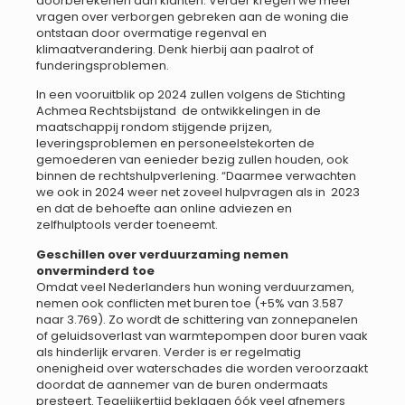
doorberekenen aan klanten. Verder kregen we meer
vragen over verborgen gebreken aan de woning die
ontstaan door overmatige regenval en
klimaatverandering. Denk hierbij aan paalrot of
funderingsproblemen.
In een vooruitblik op 2024 zullen volgens de Stichting
Achmea Rechtsbijstand de ontwikkelingen in de
maatschappij rondom stijgende prijzen,
leveringsproblemen en personeelstekorten de
gemoederen van eenieder bezig zullen houden, ook
binnen de rechtshulpverlening. “Daarmee verwachten
we ook in 2024 weer net zoveel hulpvragen als in 2023
en dat de behoefte aan online adviezen en
zelfhulptools verder toeneemt.
Geschillen over verduurzaming nemen
onverminderd toe
Omdat veel Nederlanders hun woning verduurzamen,
nemen ook conflicten met buren toe (+5% van 3.587
naar 3.769). Zo wordt de schittering van zonnepanelen
of geluidsoverlast van warmtepompen door buren vaak
als hinderlijk ervaren. Verder is er regelmatig
onenigheid over waterschades die worden veroorzaakt
doordat de aannemer van de buren ondermaats
presteert. Tegelijkertijd beklagen óók veel afnemers