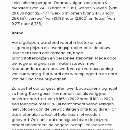
juridische hulpvragen. Daarna volgen ‘aankopen &
diensten’ (van 24.136 naar 25.635), ‘wonen & leven’ (van
29.606 naar 32,747), ‘werk & inkomen’(van 24.136 naar
25.635), ‘verkeer’(van 13.188 naar 12.902) en ‘letsel’(van
9.271 naar 8,735).
Bouw
Het afgelopen jaar stond vooral in het teken van
stijgende prijzen en leveringsproblemen in de bouw.
Door een tekort aan materialen, hoge
grondstoffenprijzen en personeelstekorten. Mede door
de hoge energieprijzen maken steeds meer
Nederlanders daarnaast werk van de verduurzaming
van hun woning. Dat wordt ook weerspiegeld in de aard
van de juridische hulpvragen.
Zo was het aantal geschillen over bouwzaken nog nooit
zo hoog. Deze geschillen nemen, net als vorig jaar,
onverminderd toe: van 8.165 in 2022 naar 11.100 in 2023,
een toename met 36%. Dit komt omdat verbouwingen
niet voldoen aan de verwachtingen of te lang duren. Of
dat materialen te laat of helemaal niet worden
geleverd. Ook ontstaat onenigheid over de prijzen,
omdat aannemers de hogere inkoop- en loonkosten