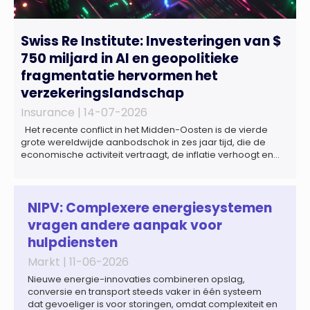
Swiss Re Institute: Investeringen van $
750 miljard in AI en geopolitieke
fragmentatie hervormen het
verzekeringslandschap
Insurance |
14-07-2026
Het recente conflict in het Midden-Oosten is de vierde
grote wereldwijde aanbodschok in zes jaar tijd, die de
economische activiteit vertraagt, de inflatie verhoogt en
een bredere verschuiving naar een meer
gefragmenteerde wereldeconomie versterkt. Tegen deze
achtergrond zal de groei van de totale premie-inkomsten
wereldwijd naar verwachting afnemen tot 1,3% in reële
NIPV: Complexere energiesystemen
termen in […]
vragen andere aanpak voor
hulpdiensten
Markt |
11-06-2026
Nieuwe energie-innovaties combineren opslag,
conversie en transport steeds vaker in één systeem
dat gevoeliger is voor storingen, omdat complexiteit en