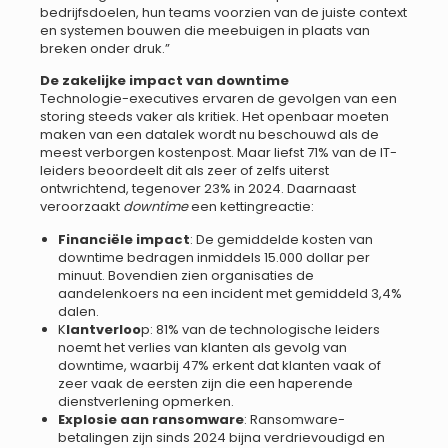
bedrijfsdoelen, hun teams voorzien van de juiste context
en systemen bouwen die meebuigen in plaats van
breken onder druk.”
De zakelijke impact van downtime
Technologie-executives ervaren de gevolgen van een
storing steeds vaker als kritiek. Het openbaar moeten
maken van een datalek wordt nu beschouwd als de
meest verborgen kostenpost. Maar liefst 71% van de IT-
leiders beoordeelt dit als zeer of zelfs uiterst
ontwrichtend, tegenover 23% in 2024. Daarnaast
veroorzaakt
downtime
een kettingreactie:
Financiële impact
: De gemiddelde kosten van
downtime bedragen inmiddels 15.000 dollar per
minuut. Bovendien zien organisaties de
aandelenkoers na een incident met gemiddeld 3,4%
dalen.
K
lantverloo
p: 81% van de technologische leiders
noemt het verlies van klanten als gevolg van
downtime, waarbij 47% erkent dat klanten vaak of
zeer vaak de eersten zijn die een haperende
dienstverlening opmerken.
Explosie aan ransomware
: Ransomware-
betalingen zijn sinds 2024 bijna verdrievoudigd en