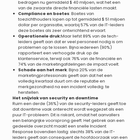
bedragen nu gemiddeld $ 40 miljoen, wat het een
van de zwaarste directe financiële lasten maakt.
Compliance en boetes
: Boetes van
toezichthouders lopen op tot gemiddeld $ 51 miljoen
dollar per organisatie, waarbij 57% van de IT-leiders
deze boetes als zeer ontwrichtend ervaart.
Operationele druk:
Maar liefst 89% van de tech-
leiders geeft aan dat er veel personeel nodig is om
problemen op te lossen. Bijna iedereen (90%)
rapporteert een verhoogde druk op de
klantenservice, terwijl ook 76% van de financiële en
74% van de marketingafdelingen de impact voelt.
Schade aan het merk
: Bijna 20% van de
marketingprofessionals geeft aan dat het een
volledig kwartaal duurt om de reputatie en
merkgezondheid na een incident volledig te
herstellen.
Het snijvlak van security en downtime
Ruim een derde (36%) van de security-leiders geeft toe
dat downtime vaak onterecht wordt weggezet als een
puur IT-probleem. Dit is riskant, omdat het aanvallers
een belangrijke voorsprong geeft. Het gebrek aan een
gedeelde overzicht maakt een snelle Incident
Response bovendien lastig: slechts 38% van de IT-
leiders geeft aan consequent de hoofdoorzaak van een