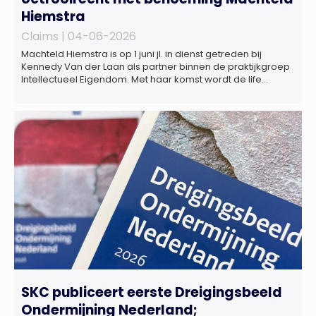
Hiemstra
Claims |
04-06-2026
Machteld Hiemstra is op 1 juni jl. in dienst getreden bij
Kennedy Van der Laan als partner binnen de praktijkgroep
Intellectueel Eigendom. Met haar komst wordt de life
sciences en octrooipraktijk van het Amsterdamse
advocatenkantoor verder versterkt. Machteld is
gespecialiseerd in nationale en internationale wet- en
regelgeving relevant voor de life sciences sector en de […]
SKC publiceert eerste Dreigingsbeeld
Ondermijning Nederland;