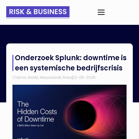
Home
>
Nieuws
>
Onderzoek Splunk: downtime is een
Onderzoek Splunk: downtime is
systemische bedrijfscrisis
een systemische bedrijfscrisis
Claims
,
Markt
,
Nieuwsbrief
,
Risks
22-05-2026