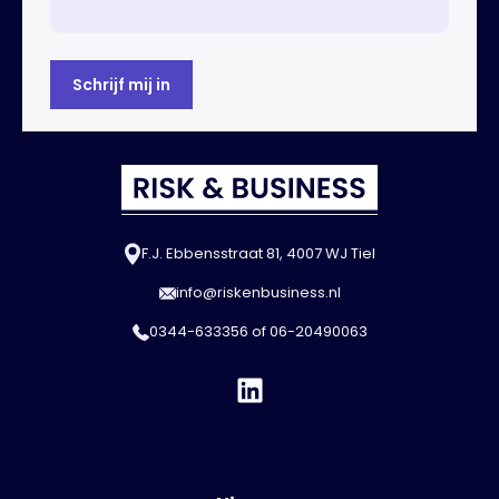
F.J. Ebbensstraat 81, 4007 WJ Tiel
info@riskenbusiness.nl
0344-633356
of
06-20490063