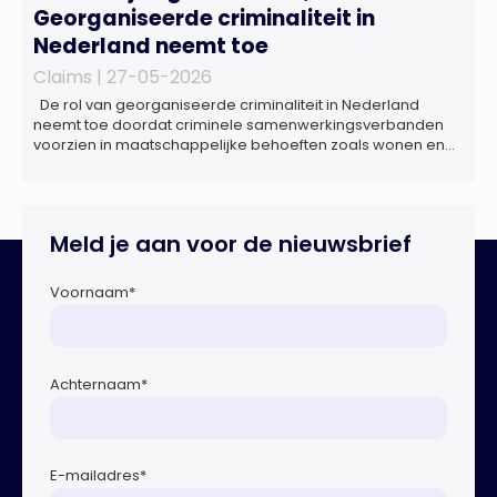
Georganiseerde criminaliteit in
Nederland neemt toe
Claims |
27-05-2026
De rol van georganiseerde criminaliteit in Nederland
neemt toe doordat criminele samenwerkingsverbanden
voorzien in maatschappelijke behoeften zoals wonen en
zorg, doordat burgers en bedrijven een oogje dichtknijpen
en doordat politici en beleidsmakers zich bewust en
onbewust laten manipuleren. Dat staat in het
Dreigingsbeeld Ondermijning Nederland (DON), een
Meld je aan voor de nieuwsbrief
rapport geschreven door het Strategisch Kenniscentrum
Ondermijnende […]
Voornaam
*
Achternaam
*
E-mailadres
*