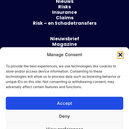
Nieuws
Risks
Insurance
Claims
Risk – en Schadetransfers
Nieuwsbrief
Magazine
Evenementen
Manage Consent
Over
Contact
To provide the best experiences, we use technologies like cookies to
store and/or access device information. Consenting to these
Algemene voorwaarden
technologies will allow us to process data such as browsing behavior or
Cookie beleid
unique IDs on this site. Not consenting or withdrawing consent, may
adversely affect certain features and functions.
Accept
Ik wil adverteren
Deny
© 2026 Risk & Business