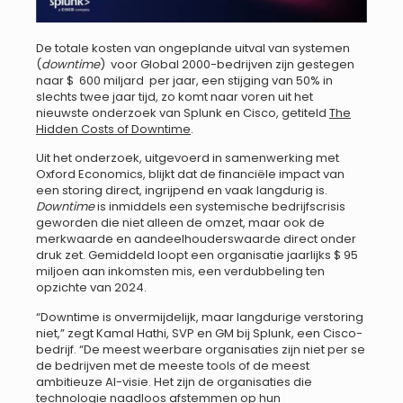
De totale kosten van ongeplande uitval van systemen
(
downtime
) voor Global 2000-bedrijven zijn gestegen
naar $ 600 miljard per jaar, een stijging van 50% in
slechts twee jaar tijd, zo komt naar voren uit het
nieuwste onderzoek van Splunk en Cisco, getiteld
The
Hidden Costs of Downtime
.
Uit het onderzoek, uitgevoerd in samenwerking met
Oxford Economics, blijkt dat de financiële impact van
een storing direct, ingrijpend en vaak langdurig is.
Downtime
is inmiddels een systemische bedrijfscrisis
geworden die niet alleen de omzet, maar ook de
merkwaarde en aandeelhouderswaarde direct onder
druk zet. Gemiddeld loopt een organisatie jaarlijks $ 95
miljoen aan inkomsten mis, een verdubbeling ten
opzichte van 2024.
“Downtime is onvermijdelijk, maar langdurige verstoring
niet,” zegt Kamal Hathi, SVP en GM bij Splunk, een Cisco-
bedrijf. “De meest weerbare organisaties zijn niet per se
de bedrijven met de meeste tools of de meest
ambitieuze AI-visie. Het zijn de organisaties die
technologie naadloos afstemmen op hun