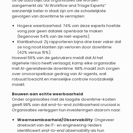
Uit de data blijkt dat organisaties die worden
aangemerkt als “AI Workflow and Triage Experts”
aanzienlijk beter in staat zijn om de schadelijkste
gevolgen van downtime te vermijden:
Hogere weerbaarheid: 74% van deze experts hoefde
vorig jaar geen datalek openbaar te maken
(tegenover 54% van de niet-experts).
Klantbehoud: Zij rapporteren bijna drie keer vaker dat
ze nog nooit klanten zijn verloren door downtime
(42% versus 15%).
Hoewel 56% van de gebruikers meldt dat AI het
algehele risico heeft verlaagd, kamp elke organisatie
met AI-gerelateerde downtime. 68% maakt zich zorgen
over onvoorspelbaar gedrag van AI-agents, wat
robuust toezicht en menselijke controle noodzakelijk
maakt.
Bouwen aan echte weerbaarheid
Onder organisaties met de laagste downtime-kosten
geeft 98% aan dat end-to-end zichtbaarheid cruciaal is.
Organisaties verleggen hun investeringen daarom naar:
Waarneembaarheid/Observability
: Ongeveer
driekwart van de IT- en engineering-leiders
identificeert
end-to-end observability
als hun