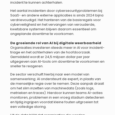
incident te kunnen achterhalen.
Het aantal incidenten door cybersecurityproblemen bij
SaaS- en andere externe applicaties is sinds 2024 bijna
verdrievoudigd. Het hanteren van de basisregels voor
cyberveiligheid en het vervangen van verouderde,
kwetsbare systemen blijven daarom essentieel om
ongeplande downtime te voorkomen.
De groeiende rol van AI bij digitale weerbaarheid
Organisaties investeren steeds meer in AI voor incident-
triage en het achterhalen van de hoofdoorzaak.
Gemiddeld wordt er 24,5 miljoen dollar per jaar
uitgegeven aan AI-tools om downtime te voorkomen en
sneller te reageren.
De sector verschuift hierbij naar een model van
samenwerking: AI ondersteunt de expert, in plaats van
de menselijke regie over te nemen. Deze aanpak draait
om het slim inzetten van machinedata (zoals logs,
metrieken en traces). Hierdoor kunnen teams AI-acties
monitoren, problemen in een vroeg stadium detecteren
en tijdig ingrijpen voordat kleine fouten uitgroeien tot
een volledige storing.