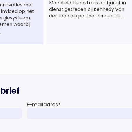
Machteld Hiemstra is op 1 juni jl. in
innovaties met
dienst getreden bij Kennedy Van
 invloed op het
der Laan als partner binnen de
ergiesysteem.
praktijkgroep Intellectueel
temen waarbij
Eigendom. Met haar komst wordt
]
de life sciences en octrooipraktijk
van het Amsterdamse
advocatenkantoor verder
versterkt. Machteld is
gespecialiseerd in nationale en
internationale wet- en
regelgeving relevant voor de life
sciences sector en de […]
brief
E-mailadres
*