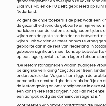
geboortegewicht en overlijden ze vaker rond de 
Erasmus MC en de TU Delft, gebaseerd op ruim 1
Nederland.
Volgens de onderzoekers is de plek waar een k
de gezondheid rond de geboorte en zijn verschil
herleiden naar de leefomstandigheden tijdens d
wijken van de grote steden dat de babysterfte t
wijken.Ook worden er meer baby’s te vroeg gebor
geboorte dan in de rest van Nederland. In totaa
gebieden significant meer kans op babysterfte 
op een lager gewicht of een lagere lichaamsleng
“De leefomstandigheden waarin zwangere vrouwen
belangrijke verklaring,” zegt Jasper Been, kind
onderzoeksleider. Volgens hem liggen de probl
persoonlijke omstandigheden, zoals leeftijd en et
de leefomgeving en omstandigheden in deze wij
een kansrijkere start krijgen. “Dat kan niet enke
een aanpak nodig die domeinoverstijgend is.”
Voorbeelden van omgevingsfactoren die invloed 