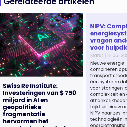
Gerelateerde artikelen
NIPV: Comp
energiesys
vragen and
voor hulpdi
Markt |
11-06-20
Nieuwe energie-
combineren opsl
transport steeds
één systeem dat 
Swiss Re Institute:
voor storingen,
Investeringen van $ 750
complexiteit en 
miljard in AI en
afhankelijkhede
geopolitieke
blijkt uit nieuw 
NIPV naar zes in
fragmentatie
technologieën i
hervormen het
energietransitie