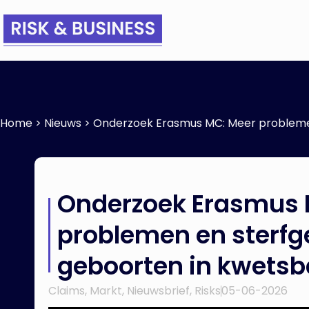
Home
>
Nieuws
>
Onderzoek Erasmus MC: Meer problemen
Onderzoek Erasmus 
problemen en sterfg
geboorten in kwetsb
Claims
,
Markt
,
Nieuwsbrief
,
Risks
05-06-2026