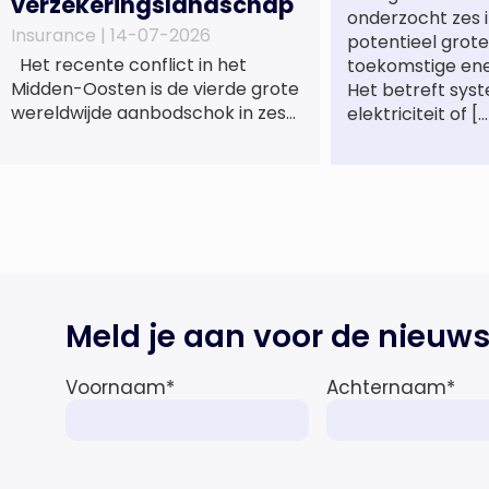
verzekeringslandschap
onderzocht zes 
Insurance |
14-07-2026
potentieel grote
Het recente conflict in het
toekomstige en
Midden-Oosten is de vierde grote
Het betreft sys
wereldwijde aanbodschok in zes
elektriciteit of […
jaar tijd, die de economische
activiteit vertraagt, de inflatie
verhoogt en een bredere
verschuiving naar een meer
gefragmenteerde
wereldeconomie versterkt. Tegen
deze achtergrond zal de groei van
de totale premie-inkomsten
Meld je aan voor de nieuws
wereldwijd naar verwachting
afnemen tot 1,3% in reële termen
in […]
Voornaam
*
Achternaam
*