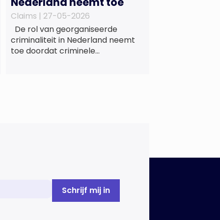
Nederland neemt toe
Claims |
27-05-2026
De rol van georganiseerde
criminaliteit in Nederland neemt
toe doordat criminele
samenwerkingsverbanden
voorzien in maatschappelijke
behoeften zoals wonen en zorg,
doordat burgers en bedrijven een
oogje dichtknijpen en doordat
politici en beleidsmakers zich
bewust en onbewust laten
manipuleren. Dat staat in het
Dreigingsbeeld Ondermijning
Nederland (DON), een rapport
geschreven door het Strategisch
Kenniscentrum Ondermijnende […]