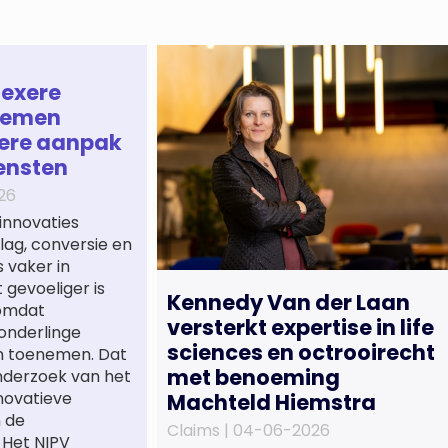
lexere
temen
ere aanpak
ensten
26
innovaties
ag, conversie en
 vaker in
gevoeliger is
Kennedy Van der Laan
 omdat
versterkt expertise in life
onderlinge
sciences en octrooirecht
n toenemen. Dat
met benoeming
onderzoek van het
novatieve
Machteld Hiemstra
n de
Claims |
04-06-2026
. Het NIPV