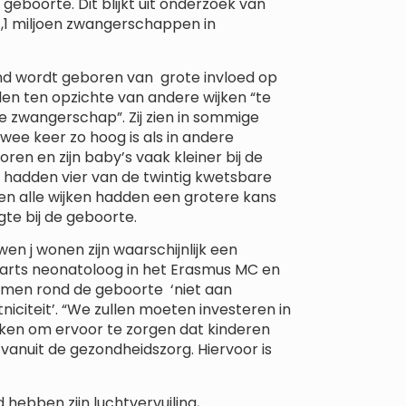
geboorte. Dit blijkt uit onderzoek van
,1 miljoen zwangerschappen in
ind wordt geboren van grote invloed op
len ten opzichte van andere wijken “te
e zwangerschap”. Zij zien in sommige
wee keer zo hoog is als in andere
en en zijn baby’s vaak kleiner bij de
l hadden vier van de twintig kwetsbare
en alle wijken hadden een grotere kans
te bij de geboorte.
 j wonen zijn waarschijnlijk een
erarts neonatoloog in het Erasmus MC en
emen rond de geboorte ‘niet aan
niciteit’. “We zullen moeten investeren in
ken om ervoor te zorgen dat kinderen
l vanuit de gezondheidszorg. Hiervoor is
hebben zijn luchtvervuiling,