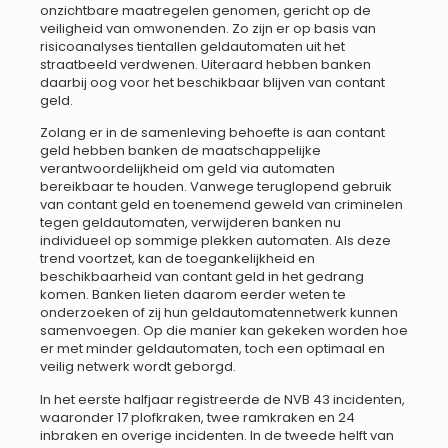
onzichtbare maatregelen genomen, gericht op de
veiligheid van omwonenden. Zo zijn er op basis van
risicoanalyses tientallen geldautomaten uit het
straatbeeld verdwenen. Uiteraard hebben banken
daarbij oog voor het beschikbaar blijven van contant
geld.
Zolang er in de samenleving behoefte is aan contant
geld hebben banken de maatschappelijke
verantwoordelijkheid om geld via automaten
bereikbaar te houden. Vanwege teruglopend gebruik
van contant geld en toenemend geweld van criminelen
tegen geldautomaten, verwijderen banken nu
individueel op sommige plekken automaten. Als deze
trend voortzet, kan de toegankelijkheid en
beschikbaarheid van contant geld in het gedrang
komen. Banken lieten daarom eerder weten te
onderzoeken of zij hun geldautomatennetwerk kunnen
samenvoegen. Op die manier kan gekeken worden hoe
er met minder geldautomaten, toch een optimaal en
veilig netwerk wordt geborgd.
In het eerste halfjaar registreerde de NVB 43 incidenten,
waaronder 17 plofkraken, twee ramkraken en 24
inbraken en overige incidenten. In de tweede helft van