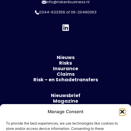
info@riskenbusiness.nl
0344-633356
of
06-20490063
Nieuws
Risks
Insurance
Claims
Risk – en Schadetransfers
Nieuwsbrief
Magazine
Evenementen
Manage Consent
Over
Contact
To provide the best experiences, we use technologies like cookies to
store and/or access device information. Consenting to these