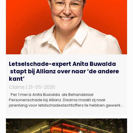
Letselschade-expert Anita Buwalda
stapt bij Allianz over naar ‘de andere
kant’
Claims |
21-05-2026
Per 1 mei is Anita Buwalda als Behandelaar
Personenschade bij Allianz. Daarna maakt zij naar
jarenlang voor letslschadeslachtoffers te hebben gewerkt
over maar ‘de betalende kant’ De afgelopen 3,5 jaar was
zij als zelfstandig letselschade-expert werkzaam onder de
naam van Buwalda Letselschade, waarin zij onder meer
werkzaam was voor ZLM, Ard Korevaar Personenschade,
Overtoom […]