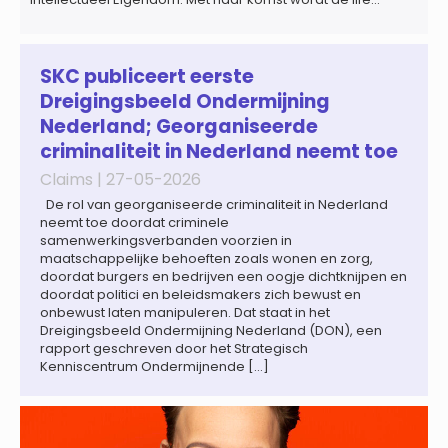
sciences en octrooipraktijk van het Amsterdamse
advocatenkantoor verder versterkt. Machteld is
gespecialiseerd in nationale en internationale wet- en
regelgeving relevant voor de life sciences sector en de […]
SKC publiceert eerste
Dreigingsbeeld Ondermijning
Nederland; Georganiseerde
criminaliteit in Nederland neemt toe
Claims |
27-05-2026
De rol van georganiseerde criminaliteit in Nederland
neemt toe doordat criminele
samenwerkingsverbanden voorzien in
maatschappelijke behoeften zoals wonen en zorg,
doordat burgers en bedrijven een oogje dichtknijpen en
doordat politici en beleidsmakers zich bewust en
onbewust laten manipuleren. Dat staat in het
Dreigingsbeeld Ondermijning Nederland (DON), een
rapport geschreven door het Strategisch
Kenniscentrum Ondermijnende […]