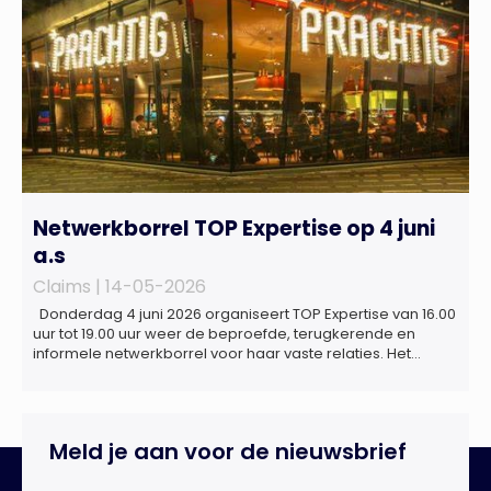
Netwerkborrel TOP Expertise op 4 juni
a.s
Claims |
14-05-2026
Donderdag 4 juni 2026 organiseert TOP Expertise van 16.00
uur tot 19.00 uur weer de beproefde, terugkerende en
informele netwerkborrel voor haar vaste relaties. Het
evenement vindt plaats bij ‘Prachtig’, de onder de
Erasmusbrug gelegen locatie aan de Willemsplein 77 in
Rotterdam
Meld je aan voor de nieuwsbrief