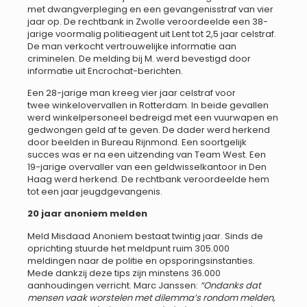
met dwangverpleging en een gevangenisstraf van vier
jaar op. De rechtbank in Zwolle veroordeelde een 38-
jarige voormalig politieagent uit Lent tot 2,5 jaar celstraf.
De man verkocht vertrouwelijke informatie aan
criminelen. De melding bij M. werd bevestigd door
informatie uit Encrochat-berichten.
Een 28-jarige man kreeg vier jaar celstraf voor
twee winkelovervallen in Rotterdam. In beide gevallen
werd winkelpersoneel bedreigd met een vuurwapen en
gedwongen geld af te geven. De dader werd herkend
door beelden in Bureau Rijnmond. Een soortgelijk
succes was er na een uitzending van Team West. Een
19-jarige overvaller van een geldwisselkantoor in Den
Haag werd herkend. De rechtbank veroordeelde hem
tot een jaar jeugdgevangenis.
20 jaar anoniem melden
Meld Misdaad Anoniem bestaat twintig jaar. Sinds de
oprichting stuurde het meldpunt ruim 305.000
meldingen naar de politie en opsporingsinstanties.
Mede dankzij deze tips zijn minstens 36.000
aanhoudingen verricht. Marc Janssen:
“Ondanks dat
mensen vaak worstelen met dilemma’s rondom melden,