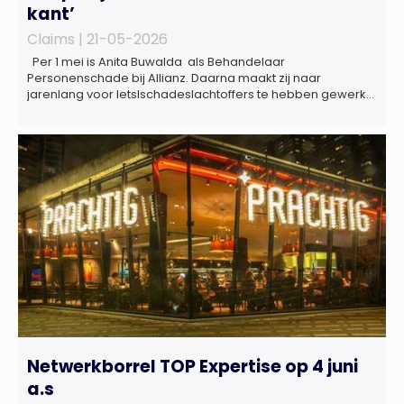
kant’
Claims |
21-05-2026
Per 1 mei is Anita Buwalda als Behandelaar
Personenschade bij Allianz. Daarna maakt zij naar
jarenlang voor letslschadeslachtoffers te hebben gewerkt
over maar ‘de betalende kant’ De afgelopen 3,5 jaar was
zij als zelfstandig letselschade-expert werkzaam onder de
naam van Buwalda Letselschade, waarin zij onder meer
werkzaam was voor ZLM, Ard Korevaar Personenschade,
Overtoom […]
Netwerkborrel TOP Expertise op 4 juni
a.s