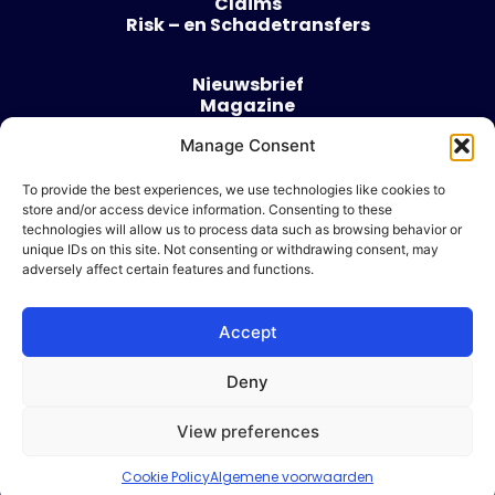
Claims
Risk – en Schadetransfers
Nieuwsbrief
Magazine
Evenementen
Over
Manage Consent
Contact
To provide the best experiences, we use technologies like cookies to
store and/or access device information. Consenting to these
Algemene voorwaarden
technologies will allow us to process data such as browsing behavior or
Cookie beleid
unique IDs on this site. Not consenting or withdrawing consent, may
adversely affect certain features and functions.
Accept
Ik wil adverteren
Deny
© 2026 Risk & Business
View preferences
| Design & Development door
WP Masters
Cookie Policy
Algemene voorwaarden