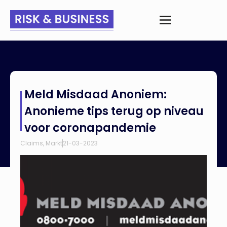
Home
>
Nieuws
>
Meld Misdaad Anoniem: Anonieme tips terug
Meld Misdaad Anoniem:
op niveau voor coronapandemie
Anonieme tips terug op niveau
voor coronapandemie
Claims
,
Markt
21-03-2023