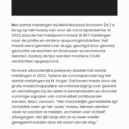
H
et aantal meldingen bij Meld Misdaad Anoniem (M.) is
terug op het niveau van voor de coronapandemie. In
2022 stuurde het meldpunt in totaal 18.857 meldingen
naar de politie en andere opsporingsinstanties. Het
meest werd gemeld over drugs, gevolgd door geweld,
gezochte verdachten en financieel-economische
delicten. Dankzij de tips werden minstens 3.046
verdachten opgespoord.
Na twee uitzonderlijke piekjaren daalde het aantal
meldingen in 2022. Tijdens de coronaperiode lag het
aantal meldingen bij M. hoger. Dat kwam mede door de
grote maatschappelijke verontwaardiging over geweld
en vernielingen bij de rellen in binnensteden en doordat
sommige signalen van criminaliteit zichtbaarder
werden. Marc Janssen:
“
Het maandelijks gemiddelde ligt
inmiddels weer op het ‘oude’ niveau. Mensen denken
vaak na voordat ze melden, ze maken voor zichzelf
afwegingen. Het lijkt erop dat ze nu weer sneller
geregeerd worden door de waan van de dag.”