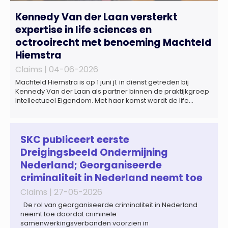
Kennedy Van der Laan versterkt
expertise in life sciences en
octrooirecht met benoeming Machteld
Hiemstra
Claims |
04-06-2026
Machteld Hiemstra is op 1 juni jl. in dienst getreden bij
Kennedy Van der Laan als partner binnen de praktijkgroep
Intellectueel Eigendom. Met haar komst wordt de life
sciences en octrooipraktijk van het Amsterdamse
advocatenkantoor verder versterkt. Machteld is
gespecialiseerd in nationale en internationale wet- en
regelgeving relevant voor de life sciences sector en de […]
SKC publiceert eerste
Dreigingsbeeld Ondermijning
Nederland; Georganiseerde
criminaliteit in Nederland neemt toe
Claims |
27-05-2026
De rol van georganiseerde criminaliteit in Nederland
neemt toe doordat criminele
samenwerkingsverbanden voorzien in