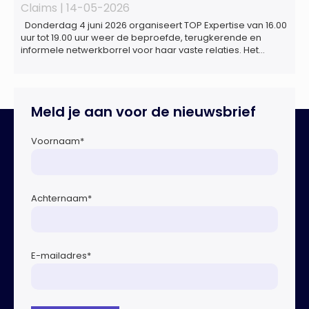
Claims |
14-05-2026
Donderdag 4 juni 2026 organiseert TOP Expertise van 16.00
uur tot 19.00 uur weer de beproefde, terugkerende en
informele netwerkborrel voor haar vaste relaties. Het
evenement vindt plaats bij ‘Prachtig’, de onder de
Erasmusbrug gelegen locatie aan de Willemsplein 77 in
Rotterdam
Meld je aan voor de nieuwsbrief
Voornaam
*
Achternaam
*
E-mailadres
*