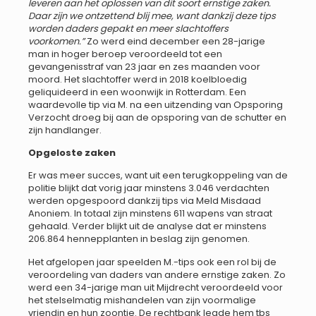
leveren aan het oplossen van dit soort ernstige zaken.
Daar zijn we ontzettend blij mee, want dankzij deze tips
worden daders gepakt en meer slachtoffers
voorkomen.”
Zo werd eind december een 28-jarige
man in hoger beroep veroordeeld tot een
gevangenisstraf van 23 jaar en zes maanden voor
moord. Het slachtoffer werd in 2018 koelbloedig
geliquideerd in een woonwijk in Rotterdam. Een
waardevolle tip via M. na een uitzending van Opsporing
Verzocht droeg bij aan de opsporing van de schutter en
zijn handlanger.
Opgeloste zaken
Er was meer succes, want uit een terugkoppeling van de
politie blijkt dat vorig jaar minstens 3.046 verdachten
werden opgespoord dankzij tips via Meld Misdaad
Anoniem. In totaal zijn minstens 611 wapens van straat
gehaald. Verder blijkt uit de analyse dat er minstens
206.864 hennepplanten in beslag zijn genomen.
Het afgelopen jaar speelden M.-tips ook een rol bij de
veroordeling van daders van andere ernstige zaken. Zo
werd een 34-jarige man uit Mijdrecht veroordeeld voor
het stelselmatig mishandelen van zijn voormalige
vriendin en hun zoontje. De rechtbank legde hem tbs