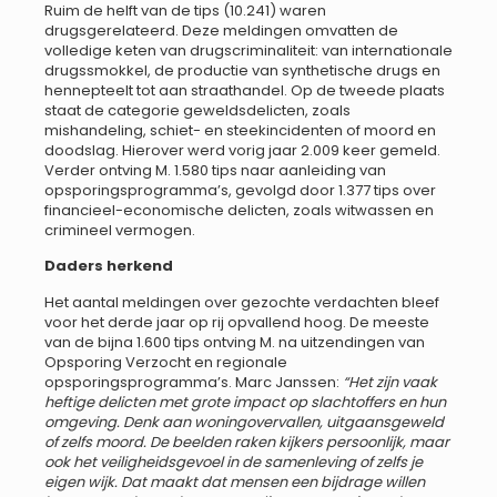
Ruim de helft van de tips (10.241) waren
drugsgerelateerd. Deze meldingen omvatten de
volledige keten van drugscriminaliteit: van internationale
drugssmokkel, de productie van synthetische drugs en
hennepteelt tot aan straathandel. Op de tweede plaats
staat de categorie geweldsdelicten, zoals
mishandeling, schiet- en steekincidenten of moord en
doodslag. Hierover werd vorig jaar 2.009 keer gemeld.
Verder ontving M. 1.580 tips naar aanleiding van
opsporingsprogramma’s, gevolgd door 1.377 tips over
financieel-economische delicten, zoals witwassen en
crimineel vermogen.
Daders herkend
Het aantal meldingen over gezochte verdachten bleef
voor het derde jaar op rij opvallend hoog. De meeste
van de bijna 1.600 tips ontving M. na uitzendingen van
Opsporing Verzocht en regionale
opsporingsprogramma’s. Marc Janssen:
“Het zijn vaak
heftige delicten met grote impact op slachtoffers en hun
omgeving. Denk aan woningovervallen, uitgaansgeweld
of zelfs moord. De beelden raken kijkers persoonlijk, maar
ook het veiligheidsgevoel in de samenleving of zelfs je
eigen wijk. Dat maakt dat mensen een bijdrage willen