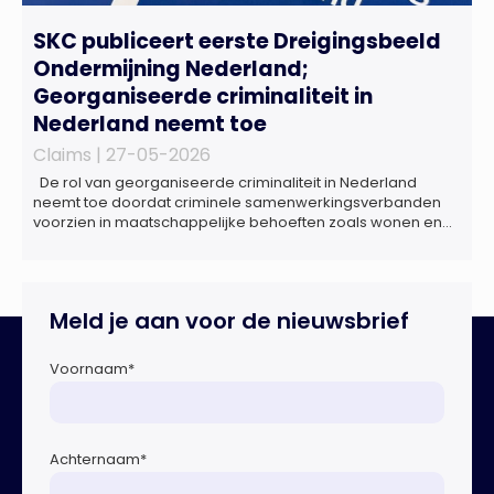
SKC publiceert eerste Dreigingsbeeld
Ondermijning Nederland;
Georganiseerde criminaliteit in
Nederland neemt toe
Claims |
27-05-2026
De rol van georganiseerde criminaliteit in Nederland
neemt toe doordat criminele samenwerkingsverbanden
voorzien in maatschappelijke behoeften zoals wonen en
zorg, doordat burgers en bedrijven een oogje dichtknijpen
en doordat politici en beleidsmakers zich bewust en
onbewust laten manipuleren. Dat staat in het
Dreigingsbeeld Ondermijning Nederland (DON), een
Meld je aan voor de nieuwsbrief
rapport geschreven door het Strategisch Kenniscentrum
Ondermijnende […]
Voornaam
*
Achternaam
*