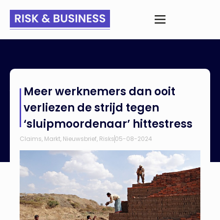
Home
>
Nieuws
>
Meer werknemers dan ooit verliezen de strijd
Meer werknemers dan ooit
tegen ‘sluipmoordenaar’ hittestress
verliezen de strijd tegen
‘sluipmoordenaar’ hittestress
Claims
,
Markt
,
Nieuwsbrief
,
Risks
05-08-2024