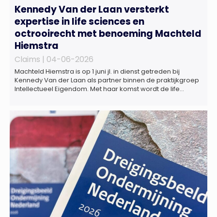
Kennedy Van der Laan versterkt
expertise in life sciences en
octrooirecht met benoeming Machteld
Hiemstra
Claims |
04-06-2026
Machteld Hiemstra is op 1 juni jl. in dienst getreden bij
Kennedy Van der Laan als partner binnen de praktijkgroep
Intellectueel Eigendom. Met haar komst wordt de life
sciences en octrooipraktijk van het Amsterdamse
advocatenkantoor verder versterkt. Machteld is
gespecialiseerd in nationale en internationale wet- en
regelgeving relevant voor de life sciences sector en de […]