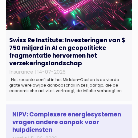
Swiss Re Institute: Investeringen van $
750 miljard in AI en geopolitieke
fragmentatie hervormen het
verzekeringslandschap
Insurance |
14-07-2026
Het recente conflict in het Midden-Oosten is de vierde
grote wereldwijde aanbodschok in zes jaar tijd, die de
economische activiteit vertraagt, de inflatie verhoogt en
een bredere verschuiving naar een meer
gefragmenteerde wereldeconomie versterkt. Tegen deze
achtergrond zal de groei van de totale premie-inkomsten
wereldwijd naar verwachting afnemen tot 1,3% in reële
NIPV: Complexere energiesystemen
termen in […]
vragen andere aanpak voor
hulpdiensten