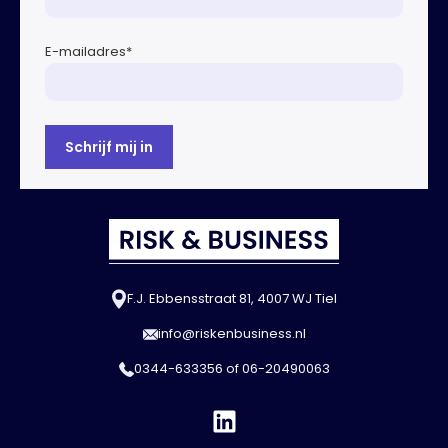
E-mailadres
*
F.J. Ebbensstraat 81, 4007 WJ Tiel
info@riskenbusiness.nl
0344-633356
of
06-20490063