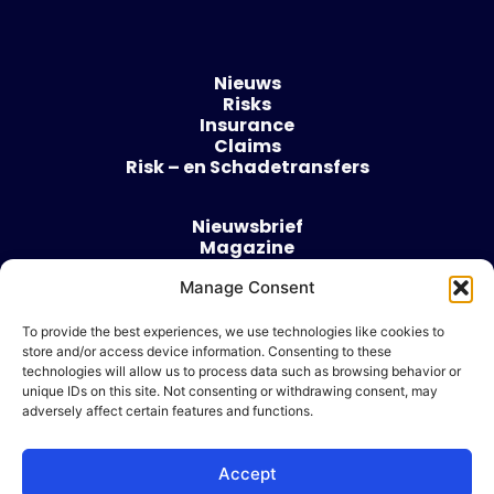
Nieuws
Risks
Insurance
Claims
Risk – en Schadetransfers
Nieuwsbrief
Magazine
Evenementen
Over
Manage Consent
Contact
To provide the best experiences, we use technologies like cookies to
store and/or access device information. Consenting to these
Algemene voorwaarden
technologies will allow us to process data such as browsing behavior or
Cookie beleid
unique IDs on this site. Not consenting or withdrawing consent, may
adversely affect certain features and functions.
Accept
Ik wil adverteren