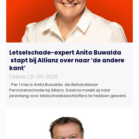
Letselschade-expert Anita Buwalda
stapt bij Allianz over naar ‘de andere
kant’
Claims |
21-05-2026
Per 1 mei is Anita Buwalda als Behandelaar
Personenschade bij Allianz. Daarna maakt zij naar
jarenlang voor letslschadeslachtoffers te hebben gewerkt
over maar ‘de betalende kant’ De afgelopen 3,5 jaar was
zij als zelfstandig letselschade-expert werkzaam onder de
naam van Buwalda Letselschade, waarin zij onder meer
werkzaam was voor ZLM, Ard Korevaar Personenschade,
Overtoom […]