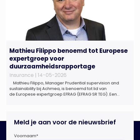
Mathieu Filippo benoemd tot Europese
expertgroep voor
duurzaamheidsrapportage
Insurance |
14-05-2026
Mathieu Filippo, Manager Prudential supervision and
sustainability bij Achmea, is benoemd tot lid van
de Europese expertgroep EFRAG (EFRAG SR TEG). Een
belangrijke erkenning van zijn expertise én kennis die hij
voor de Nederlandse verzekeringssector zal inbrengen bij
de ontwikkeling van Europese regels voor
duurzaamheidsrapportages. De expertgroep helpt de
Meld je aan voor de nieuwsbrief
Europese Commissie bij het ontwikkelen van […]
Voornaam
*