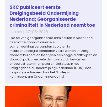
gespecialiseerd in nationale en internationale wet- en
regelgeving relevant voor de life sciences sector en de […]
SKC publiceert eerste
Dreigingsbeeld Ondermijning
Nederland; Georganiseerde
criminaliteit in Nederland neemt toe
Claims |
27-05-2026
De rol van georganiseerde criminaliteit in Nederland
neemt toe doordat criminele
samenwerkingsverbanden voorzien in
maatschappelijke behoeften zoals wonen en zorg,
doordat burgers en bedrijven een oogje dichtknijpen en
doordat politici en beleidsmakers zich bewust en
onbewust laten manipuleren. Dat staat in het
Dreigingsbeeld Ondermijning Nederland (DON), een
rapport geschreven door het Strategisch
Kenniscentrum Ondermijnende […]