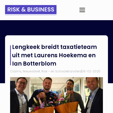
Home
>
Nieuws
>
Lengkeek breidt taxatieteam uit met Laurens
Lengkeek breidt taxatieteam
Hoekema en Ian Botterblom
uit met Laurens Hoekema en
Ian Botterblom
Claims
,
Nieuwsbrief
,
Risk - en Schadetransfers
06-02-2025