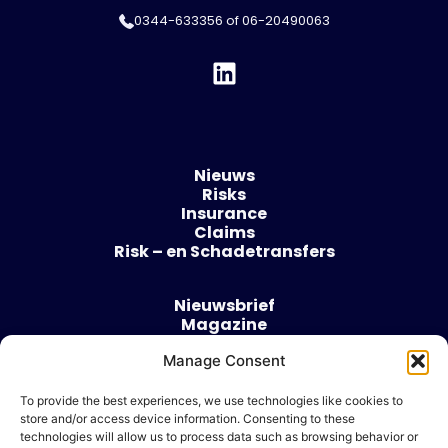
0344-633356
of
06-20490063
Nieuws
Risks
Insurance
Claims
Risk – en Schadetransfers
Nieuwsbrief
Magazine
Evenementen
Manage Consent
Over
Contact
To provide the best experiences, we use technologies like cookies to
store and/or access device information. Consenting to these
Algemene voorwaarden
technologies will allow us to process data such as browsing behavior or