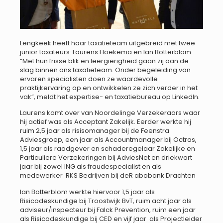
Lengkeek heeft haar taxatieteam uitgebreid met twee
junior taxateurs: Laurens Hoekema en Ian Botterblom.
“Met hun frisse blik en leergierigheid gaan zij aan de
slag binnen ons taxatieteam. Onder begeleiding van
ervaren specialisten doen ze waardevolle
praktijkervaring op en ontwikkelen ze zich verder in het
vak”, meldt het expertise- en taxatiebureau op LinkedIn.
Laurens komt over van Noordelinge Verzekeraars waar
hij actief was als Acceptant Zakelijk. Eerder werkte hij
ruim 2,5 jaar als risisomanager bij de Feenstra
Adviesgroep, een jaar als Accountmanager bij Octras,
1,5 jaar als raadgever en schaderegelaar Zakelijke en
Particuliere Verzekeringen bij AdviesNet en driekwart
jaar bij zowel ING als fraudespecialist en als
medewerker RKS Bedrijven bij deR abobank Drachten
Ian Botterblom werkte hiervoor 1,5 jaar als
Risicodeskundige bij Troostwijk BvT, ruim acht jaar als
adviseur/inspecteur bij Falck Prevention, ruim een jaar
als Risicodeskundige bij CED en vijf jaar als Projectleider