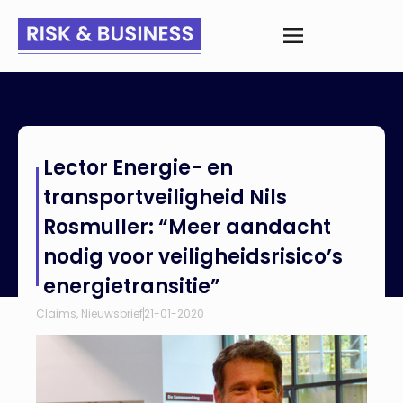
Home
>
Nieuws
>
Lector Energie- en transportveiligheid Nils
Lector Energie- en
Rosmuller: “Meer aandacht nodig voor veiligheidsrisico’s
energietransitie”
transportveiligheid Nils
Rosmuller: “Meer aandacht
nodig voor veiligheidsrisico’s
energietransitie”
Claims
,
Nieuwsbrief
21-01-2020