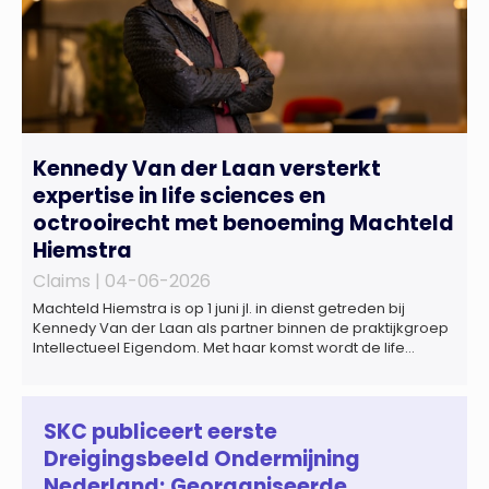
Kennedy Van der Laan versterkt
expertise in life sciences en
octrooirecht met benoeming Machteld
Hiemstra
Claims |
04-06-2026
Machteld Hiemstra is op 1 juni jl. in dienst getreden bij
Kennedy Van der Laan als partner binnen de praktijkgroep
Intellectueel Eigendom. Met haar komst wordt de life
sciences en octrooipraktijk van het Amsterdamse
advocatenkantoor verder versterkt. Machteld is
gespecialiseerd in nationale en internationale wet- en
regelgeving relevant voor de life sciences sector en de […]
SKC publiceert eerste
Dreigingsbeeld Ondermijning
Nederland; Georganiseerde