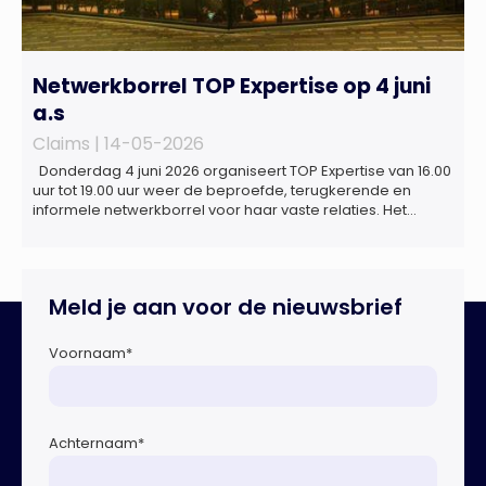
Netwerkborrel TOP Expertise op 4 juni
a.s
Claims |
14-05-2026
Donderdag 4 juni 2026 organiseert TOP Expertise van 16.00
uur tot 19.00 uur weer de beproefde, terugkerende en
informele netwerkborrel voor haar vaste relaties. Het
evenement vindt plaats bij ‘Prachtig’, de onder de
Erasmusbrug gelegen locatie aan de Willemsplein 77 in
Rotterdam
Meld je aan voor de nieuwsbrief
Voornaam
*
Achternaam
*