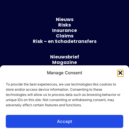
Nieuws
Risks
Insurance
Claims
Risk – en Schadetransfers
Nieuwsbrief
Magazine
Evenementen
Over
Manage Consent
Contact
To provide the best experiences, we use technologies like cookies to
store and/or access device information. Consenting to these
Algemene voorwaarden
technologies will allow us to process data such as browsing behavior or
Cookie beleid
unique IDs on this site. Not consenting or withdrawing consent, may
adversely affect certain features and functions.
Accept
Ik wil adverteren