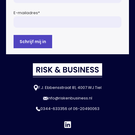
E-mailadres
*
F.J. Ebbensstraat 81, 4007 WJ Tiel
info@riskenbusiness.nl
0344-633356
of
06-20490063