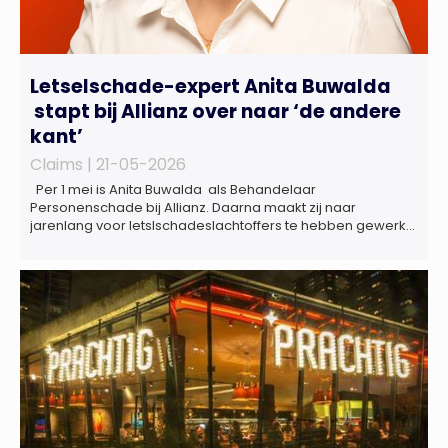
Letselschade-expert Anita Buwalda
stapt bij Allianz over naar ‘de andere
kant’
Claims |
21-05-2026
Per 1 mei is Anita Buwalda als Behandelaar
Personenschade bij Allianz. Daarna maakt zij naar
jarenlang voor letslschadeslachtoffers te hebben gewerkt
over maar ‘de betalende kant’ De afgelopen 3,5 jaar was
zij als zelfstandig letselschade-expert werkzaam onder de
naam van Buwalda Letselschade, waarin zij onder meer
werkzaam was voor ZLM, Ard Korevaar Personenschade,
Overtoom […]