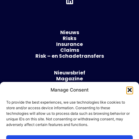
Nieuws
Risks
Insurance
Claims
Risk – en Schadetransfers
Nieuwsbrief
Magazine
Evenementen
Manage Consent
Over
Contact
To provide the best experiences, we use technologies like cookies to
store and/or access device information. Consenting to these
Algemene voorwaarden
technologies will allow us to process data such as browsing behavior or
Cookie beleid
unique IDs on this site. Not consenting or withdrawing consent, may
adversely affect certain features and functions.