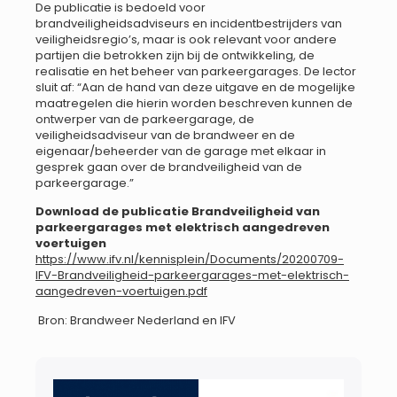
De publicatie is bedoeld voor
brandveiligheidsadviseurs en incidentbestrijders van
veiligheidsregio’s, maar is ook relevant voor andere
partijen die betrokken zijn bij de ontwikkeling, de
realisatie en het beheer van parkeergarages. De lector
sluit af: “Aan de hand van deze uitgave en de mogelijke
maatregelen die hierin worden beschreven kunnen de
ontwerper van de parkeergarage, de
veiligheidsadviseur van de brandweer en de
eigenaar/beheerder van de garage met elkaar in
gesprek gaan over de brandveiligheid van de
parkeergarage.”
Download de publicatie Brandveiligheid van
parkeergarages met elektrisch aangedreven
voertuigen
https://www.ifv.nl/kennisplein/Documents/20200709-
IFV-Brandveiligheid-parkeergarages-met-elektrisch-
aangedreven-voertuigen.pdf
Bron: Brandweer Nederland en IFV