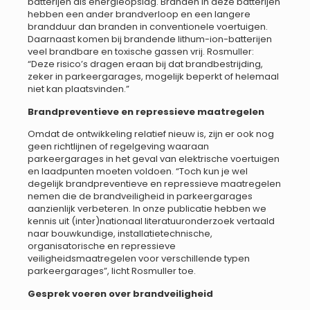
batterijen als energieopslag. Branden in deze batterijen
hebben een ander brandverloop en een langere
brandduur dan branden in conventionele voertuigen.
Daarnaast komen bij brandende lithum-ion-batterijen
veel brandbare en toxische gassen vrij. Rosmuller:
“Deze risico’s dragen eraan bij dat brandbestrijding,
zeker in parkeergarages, mogelijk beperkt of helemaal
niet kan plaatsvinden.”
Brandpreventieve en repressieve maatregelen
Omdat de ontwikkeling relatief nieuw is, zijn er ook nog
geen richtlijnen of regelgeving waaraan
parkeergarages in het geval van elektrische voertuigen
en laadpunten moeten voldoen. “Toch kun je wel
degelijk brandpreventieve en repressieve maatregelen
nemen die de brandveiligheid in parkeergarages
aanzienlijk verbeteren. In onze publicatie hebben we
kennis uit (inter)nationaal literatuuronderzoek vertaald
naar bouwkundige, installatietechnische,
organisatorische en repressieve
veiligheidsmaatregelen voor verschillende typen
parkeergarages”, licht Rosmuller toe.
Gesprek voeren over brandveiligheid