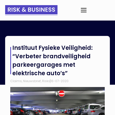
Home
>
Nieuws
>
Instituut Fysieke Veiligheid: “Verbeter
Instituut Fysieke Veiligheid:
brandveiligheid parkeergarages met elektrische auto’s”
“Verbeter brandveiligheid
parkeergarages met
elektrische auto’s”
Claims
,
Nieuwsbrief
,
Risks
16-07-2020