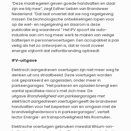
“Deze maatregelen geven goede handvatten en daar
zijn we blij mee”, zegt Esther Lieben van Brandweer
Nederland. “Dat laat onverlet dat we nog regelgeving
missen. De technologische ontwikkelingen lopen voor
op de wet- en regelgeving en daarom is deze
publicatie erg waardevol.” Het IFV spoort de auto-
industrie aan om nog meer werk te maken van veilige
batterijen in personenvoertuigen. Een accupakket is pas
veilig als het zo ontworpen is, dat er nooit zoveel
energie vrijkomt dat zelfontbranding optreedt.
IFV-uitgave
Elektrisch aangedreven voertuigen zijn niet meer weg te
denken uit ons straatbeeld. Deze voertuigen worden
ook geparkeerd en opgeladen, onder meer in
parkeergarages. “Het parkeren en opladen brengt een
aantal specifieke risico’s met zich mee. De
uitgave
Brandveiligheid van parkeergarages met
elektrisch aangedreven voertuigen
geeft de brandweer
handvatten voor het beperken van en omgaan met de
brandveiligheidsrisico’s in parkeergarages”, vertelt
lector Energie- en transportveiligheid Nils Rosmuller
.
Elektrische voertuigen gebruiken meestal lithium-ion-