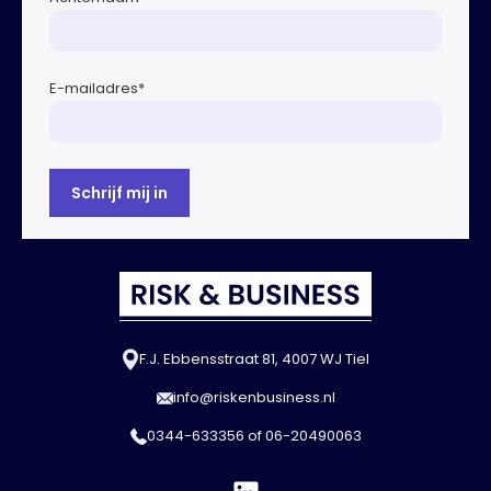
E-mailadres
*
F.J. Ebbensstraat 81, 4007 WJ Tiel
info@riskenbusiness.nl
0344-633356
of
06-20490063