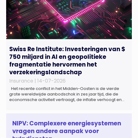
Swiss Re Institute: Investeringen van $
750 miljard in AI en geopolitieke
fragmentatie hervormen het
verzekeringslandschap
Insurance |
14-07-2026
Het recente conflict in het Midden-Oosten is de vierde
grote wereldwijde aanbodschok in zes jaar tijd, die de
economische activiteit vertraagt, de inflatie verhoogt en
een bredere verschuiving naar een meer
gefragmenteerde wereldeconomie versterkt. Tegen deze
achtergrond zal de groei van de totale premie-inkomsten
wereldwijd naar verwachting afnemen tot 1,3% in reële
NIPV: Complexere energiesystemen
termen in […]
vragen andere aanpak voor