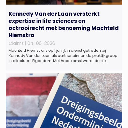
Kennedy Van der Laan versterkt
expertise in life sciences en
octrooirecht met benoeming Machteld
Hiemstra
Claims |
04-06-2026
Machteld Hiemstra is op 1 juni jl. in dienst getreden bij
Kennedy Van der Laan als partner binnen de praktijkgroep
Intellectueel Eigendom. Met haar komst wordt de life
sciences en octrooipraktijk van het Amsterdamse
advocatenkantoor verder versterkt. Machteld is
gespecialiseerd in nationale en internationale wet- en
regelgeving relevant voor de life sciences sector en de […]