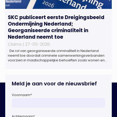
SKC publiceert eerste Dreigingsbeeld
Ondermijning Nederland;
Georganiseerde criminaliteit in
Nederland neemt toe
Claims |
27-05-2026
De rol van georganiseerde criminaliteit in Nederland
neemt toe doordat criminele samenwerkingsverbanden
voorzien in maatschappelijke behoeften zoals wonen en
zorg, doordat burgers en bedrijven een oogje dichtknijpen
en doordat politici en beleidsmakers zich bewust en
onbewust laten manipuleren. Dat staat in het
Dreigingsbeeld Ondermijning Nederland (DON), een
Meld je aan voor de nieuwsbrief
rapport geschreven door het Strategisch Kenniscentrum
Ondermijnende […]
Voornaam
*
Achternaam
*