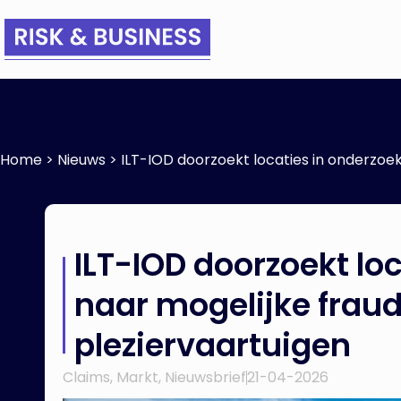
Home
>
Nieuws
>
ILT-IOD doorzoekt locaties in onderzoe
ILT-IOD doorzoekt lo
naar mogelijke frau
pleziervaartuigen
Claims
,
Markt
,
Nieuwsbrief
21-04-2026