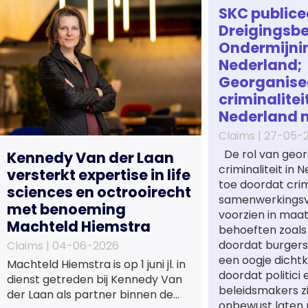
SKC publice
Dreigingsbe
Ondermijni
Nederland;
Georganise
criminaliteit
Nederland 
Claims |
27-05-
De rol van geor
Kennedy Van der Laan
criminaliteit in
versterkt expertise in life
toe doordat cri
sciences en octrooirecht
samenwerkings
met benoeming
voorzien in maa
Machteld Hiemstra
behoeften zoals
doordat burgers
Claims |
04-06-2026
een oogje dichtk
Machteld Hiemstra is op 1 juni jl. in
doordat politici 
dienst getreden bij Kennedy Van
beleidsmakers z
der Laan als partner binnen de
onbewust laten 