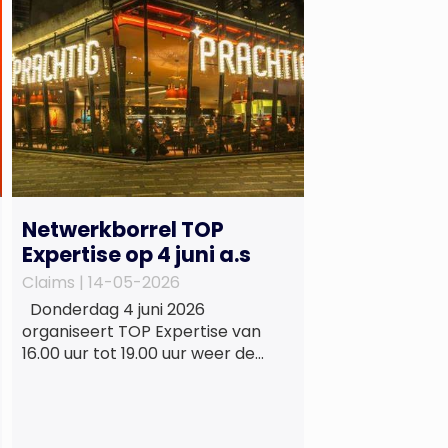
Netwerkborrel TOP
Expertise op 4 juni a.s
Claims |
14-05-2026
Donderdag 4 juni 2026
organiseert TOP Expertise van
16.00 uur tot 19.00 uur weer de
beproefde, terugkerende en
informele netwerkborrel voor
haar vaste relaties. Het
evenement vindt plaats bij