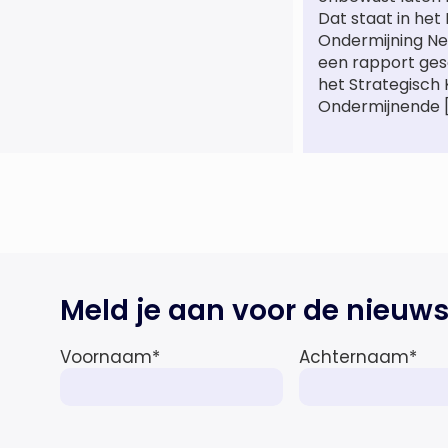
praktijkgroep Intellectueel
Dat staat in het
Eigendom. Met haar komst wordt
Ondermijning Ne
de life sciences en octrooipraktijk
een rapport ge
van het Amsterdamse
het Strategisch
advocatenkantoor verder
Ondermijnende 
versterkt. Machteld is
gespecialiseerd in nationale en
internationale wet- en
regelgeving relevant voor de life
sciences sector en de […]
Meld je aan voor de nieuws
Voornaam
*
Achternaam
*