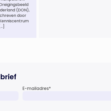
 Dreigingsbeeld
hebben gewerkt over maar ‘de
derland (DON),
betalende kant’ De afgelopen 3,5
schreven door
jaar was zij als zelfstandig
 Kenniscentrum
letselschade-expert werkzaam
[…]
onder de naam van Buwalda
Letselschade, waarin zij onder
meer werkzaam was voor ZLM,
Ard Korevaar Personenschade,
Overtoom […]
brief
E-mailadres
*