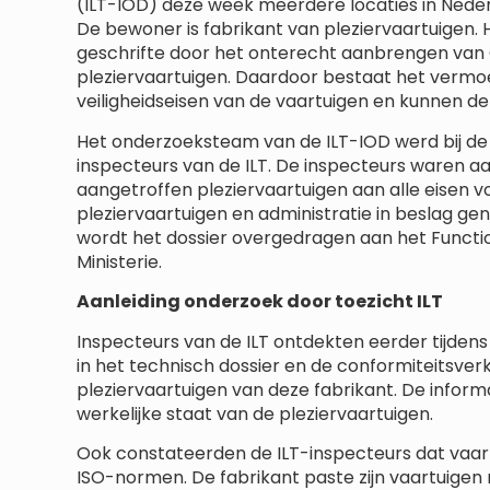
(ILT-IOD) deze week meerdere locaties in Nede
De bewoner is fabrikant van pleziervaartuigen. H
geschrifte door het onterecht aanbrengen van
pleziervaartuigen. Daardoor bestaat het vermo
veiligheidseisen van de vaartuigen en kunnen de 
Het onderzoeksteam van de ILT-IOD werd bij de
inspecteurs van de ILT. De inspecteurs waren a
aangetroffen pleziervaartuigen aan alle eisen vo
pleziervaartuigen en administratie in beslag g
wordt het dossier overgedragen aan het Funct
Ministerie.
Aanleiding onderzoek door toezicht ILT
Inspecteurs van de ILT ontdekten eerder tijden
in het technisch dossier en de conformiteitsver
pleziervaartuigen van deze fabrikant. De infor
werkelijke staat van de pleziervaartuigen.
Ook constateerden de ILT-inspecteurs dat vaar
ISO-normen. De fabrikant paste zijn vaartuigen