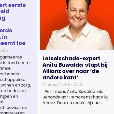
ert eerste
eld
ng
erde
 in
neemt toe
2026
ganiseerde
Letselschade-expert
 Nederland neemt
Anita Buwalda stapt bij
minele
Allianz over naar ‘de
verbanden
andere kant’
tschappelijke
Claims |
21-05-2026
 wonen en zorg,
 en bedrijven
Per 1 mei is Anita Buwalda als
nijpen en
Behandelaar Personenschade bij
en
Allianz. Daarna maakt zij naar
ich bewust en
jarenlang voor
manipuleren.
letslschadeslachtoffers te