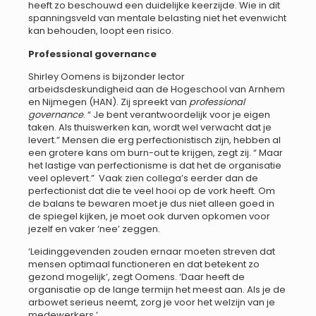
heeft zo beschouwd een duidelijke keerzijde. Wie in dit
spanningsveld van mentale belasting niet het evenwicht
kan behouden, loopt een risico.
Professional governance
Shirley Oomens is bijzonder lector
arbeidsdeskundigheid aan de Hogeschool van Arnhem
en Nijmegen (HAN). Zij spreekt van
professional
governance
. “ Je bent verantwoordelijk voor je eigen
taken. Als thuiswerken kan, wordt wel verwacht dat je
levert.” Mensen die erg perfectionistisch zijn, hebben al
een grotere kans om burn-out te krijgen, zegt zij. “ Maar
het lastige van perfectionisme is dat het de organisatie
veel oplevert.” Vaak zien collega’s eerder dan de
perfectionist dat die te veel hooi op de vork heeft. Om
de balans te bewaren moet je dus niet alleen goed in
de spiegel kijken, je moet ook durven opkomen voor
jezelf en vaker ‘nee’ zeggen.
‘Leidinggevenden zouden ernaar moeten streven dat
mensen optimaal functioneren en dat betekent zo
gezond mogelijk’, zegt Oomens. ‘Daar heeft de
organisatie op de lange termijn het meest aan. Als je de
arbowet serieus neemt, zorg je voor het welzijn van je
medewerkers.’