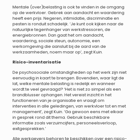
Mentale (over)belasting is ook te vinden in de omgang
op de werkvloer. Gebrek aan aandacht en waardering
heeft een prijs. Negeren, intimidatie, discriminatie en
pesten is ronduit schadelijk. ‘Je kunt ook kijken naar de
natuurlijke tegenhanger van werkstressoren, de
energiebronnen. Dan gaat het om aandacht,
waardering, sociale steun, autonomie, een
werkomgeving die aansluit bij de aard van de
werkzaamheden, noem maar op’, zegt Kuin.
Risico-inventarisatie
De psychosociale omstandigheden op het werk zijn niet
eenvoudig in kaart te brengen. Bovendien, waar ligt de
lat, welke mentale belasting is redelijk en wanneer
wordt te veel gevraagd? ‘Het is niet zo simpel als een
brandblusser ophangen. Het vereist inzicht in het
functioneren van je organisatie en vraagt om
interventies in alle geledingen, van werkvloer tot en met
management’, zegt Kuin. ‘Ga gewoon eens met elkaar
in gesprek rond dit thema. Gebruik beschikbare
informatie zoals verzuimcijfers, personeelsverloop,
exitgesprekken.’
Alle werkgevers behoren te beschikken over een risico-