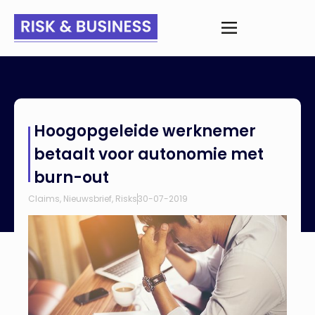
Home
>
Nieuws
>
Hoogopgeleide werknemer betaalt voor
Hoogopgeleide werknemer
autonomie met burn-out
betaalt voor autonomie met
burn-out
Claims
,
Nieuwsbrief
,
Risks
30-07-2019