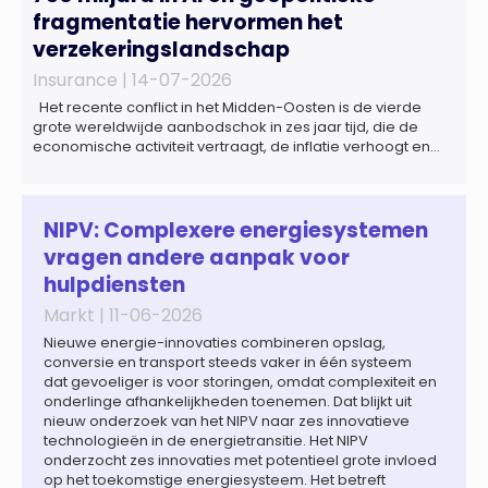
fragmentatie hervormen het
verzekeringslandschap
Insurance |
14-07-2026
Het recente conflict in het Midden-Oosten is de vierde
grote wereldwijde aanbodschok in zes jaar tijd, die de
economische activiteit vertraagt, de inflatie verhoogt en
een bredere verschuiving naar een meer
gefragmenteerde wereldeconomie versterkt. Tegen deze
achtergrond zal de groei van de totale premie-inkomsten
wereldwijd naar verwachting afnemen tot 1,3% in reële
NIPV: Complexere energiesystemen
termen in […]
vragen andere aanpak voor
hulpdiensten
Markt |
11-06-2026
Nieuwe energie-innovaties combineren opslag,
conversie en transport steeds vaker in één systeem
dat gevoeliger is voor storingen, omdat complexiteit en
onderlinge afhankelijkheden toenemen. Dat blijkt uit
nieuw onderzoek van het NIPV naar zes innovatieve
technologieën in de energietransitie. Het NIPV
onderzocht zes innovaties met potentieel grote invloed
op het toekomstige energiesysteem. Het betreft