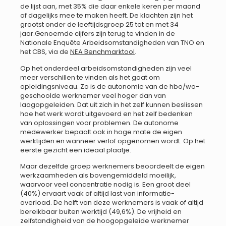
de lijst aan, met 35% die daar enkele keren per maand
of dagelijks mee te maken heeft. De klachten zijn het
grootst onder de leeftijdsgroep 25 tot en met 34
jaar.Genoemde cijfers zijn terug te vinden in de
Nationale Enquête Arbeidsomstandigheden van TNO en
het CBS, via de
NEA Benchmarktool
.
Op het onderdeel arbeidsomstandigheden zijn veel
meer verschillen te vinden als het gaat om
opleidingsniveau. Zo is de autonomie van de hbo/wo-
geschoolde werknemer veel hoger dan van
laagopgeleiden. Dat uit zich in het zelf kunnen beslissen
hoe het werk wordt uitgevoerd en het zelf bedenken
van oplossingen voor problemen. De autonome
medewerker bepaalt ook in hoge mate de eigen
werktijden en wanneer verlof opgenomen wordt. Op het
eerste gezicht een ideaal plaatje.
Maar dezelfde groep werknemers beoordeelt de eigen
werkzaamheden als bovengemiddeld moeilijk,
waarvoor veel concentratie nodig is. Een groot deel
(40%) ervaart vaak of altijd last van informatie-
overload. De helft van deze werknemers is vaak of altijd
bereikbaar buiten werktijd (49,6%). De vrijheid en
zelfstandigheid van de hoogopgeleide werknemer