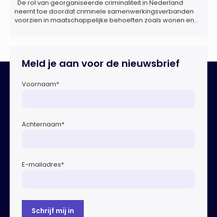
De rol van georganiseerde criminaliteit in Nederland
neemt toe doordat criminele samenwerkingsverbanden
voorzien in maatschappelijke behoeften zoals wonen en
zorg, doordat burgers en bedrijven een oogje dichtknijpen
en doordat politici en beleidsmakers zich bewust en
onbewust laten manipuleren. Dat staat in het
Dreigingsbeeld Ondermijning Nederland (DON), een
Meld je aan voor de nieuwsbrief
rapport geschreven door het Strategisch Kenniscentrum
Ondermijnende […]
Voornaam
*
Achternaam
*
E-mailadres
*