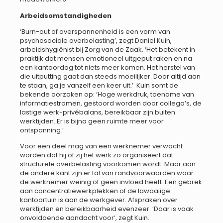
Arbeidsomstandigheden
‘Burn-out of overspannenheid is een vorm van
psychosociale overbelasting’, zegt Daniel Kuin,
arbeidshygiënist bij Zorg van de Zaak. ‘Het betekent in
praktijk dat mensen emotioneel uitgeput raken en na
een kantoordag tot niets meer komen. Het herstel van
die uitputting gaat dan steeds moeilijker. Door altijd aan
te staan, ga je vanzelf een keer uit.’ Kuin somt de
bekende oorzaken op: ‘Hoge werkdruk, toename van
informatiestromen, gestoord worden door collega’s, de
lastige werk-privébalans, bereikbaar zijn buiten
werktijden. Er is bijna geen ruimte meer voor
ontspanning.’
Voor een deel mag van een werknemer verwacht
worden dat hij of zij het werk zo organiseert dat
structurele overbelasting voorkomen wordt. Maar aan
de andere kant zijn er tal van randvoorwaarden waar
de werknemer weinig of geen invloed heeft. Een gebrek
aan concentratiewerkplekken of de lawaaiige
kantoortuin is aan de werkgever. Afspraken over
werktijden en bereikbaarheid evenzeer. ‘Daar is vaak
onvoldoende aandacht voor’, zegt Kuin.