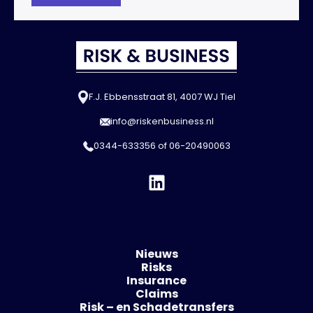
F.J. Ebbensstraat 81, 4007 WJ Tiel
info@riskenbusiness.nl
0344-633356
of
06-20490063
Nieuws
Risks
Insurance
Claims
Risk – en Schadetransfers