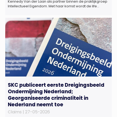
Kennedy Van der Laan als partner binnen de praktijkgroep
Intellectueel Eigendom. Met haar komst wordt de life
sciences en octrooipraktijk van het Amsterdamse
advocatenkantoor verder versterkt. Machteld is
gespecialiseerd in nationale en internationale wet- en
regelgeving relevant voor de life sciences sector en de […]
SKC publiceert eerste Dreigingsbeeld
Ondermijning Nederland;
Georganiseerde criminaliteit in
Nederland neemt toe
Claims |
27-05-2026