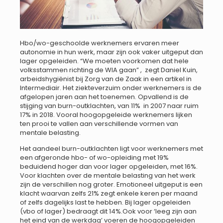
Hbo/wo-geschoolde werknemers ervaren meer
autonomie in hun werk, maar zijn ook vaker uitgeput dan
lager opgeleiden. “We moeten voorkomen dat hele
volksstammen richting de WIA gaan” , zegt Daniel Kuin,
arbeidshygiënist bij Zorg van de Zaak in een artikel in
Intermediair. Het ziekteverzuim onder werknemers is de
afgelopen jaren aan het toenemen. Opvallend is de
stijging van burn-outklachten, van 11% in 2007 naar ruim
17% in 2018. Vooral hoogopgeleide werknemers lijken
ten prooi te vallen aan verschillende vormen van
mentale belasting.
Het aandeel burn-outklachten ligt voor werknemers met
een afgeronde hbo- of wo-opleiding met 19%
beduidend hoger dan voor lager opgeleiden, met 16%.
Voor klachten over de mentale belasting van het werk
zijn de verschillen nog groter. Emotioneel uitgeput is een
klacht waarvan zelfs 21% zegt enkele keren per maand
of zelfs dagelijks last te hebben. Bij lager opgeleiden
(vbo of lager) bedraagt dit 14%.Ook voor ‘leeg zijn aan
het eind van de werkdag’ voeren de hoogopgeleiden