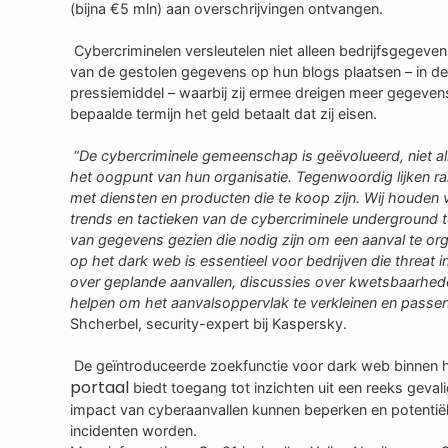
(bijna €5 mln) aan overschrijvingen ontvangen.
Cybercriminelen versleutelen niet alleen bedrijfsgegeven
van de gestolen gegevens op hun blogs plaatsen – in de 
pressiemiddel – waarbij zij ermee dreigen meer gegevens 
bepaalde termijn het geld betaalt dat zij eisen.
“
De cybercriminele gemeenschap is geëvolueerd, niet al
het oogpunt van hun organisatie. Tegenwoordig lijken 
met diensten en producten die te koop zijn. Wij houden
trends en tactieken van de cybercriminele undergroun
van gegevens gezien die nodig zijn om een aanval te orga
op het dark web is essentieel voor bedrijven die threat int
over geplande aanvallen, discussies over kwetsbaarhed
helpen om het aanvalsoppervlak te verkleinen en pass
Shcherbel, security-expert bij Kaspersky.
De geïntroduceerde zoekfunctie voor dark web binnen
portaal
biedt toegang tot inzichten uit een reeks geva
impact van cyberaanvallen kunnen beperken en potentiël
incidenten worden.