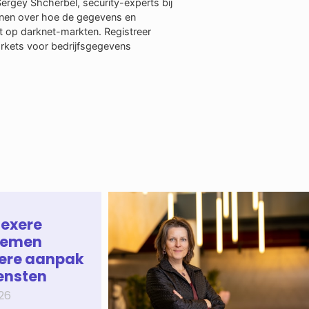
Sergey Shcherbel, security-experts bij
jnen over hoe de gegevens en
op darknet-markten. Registreer
arkets voor bedrijfsgegevens
lexere
temen
ere aanpak
ensten
26