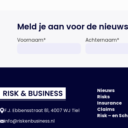
wereldeconomie versterkt. Tegen
deze achtergrond zal de groei van
de totale premie-inkomsten
Meld je aan voor de nieuws
wereldwijd naar verwachting
afnemen tot 1,3% in reële termen
in […]
Voornaam
*
Achternaam
*
Nieuws
Risks
Insurance
Claims
F.J. Ebbensstraat 81, 4007 WJ Tiel
Risk – en Sc
info@riskenbusiness.nl