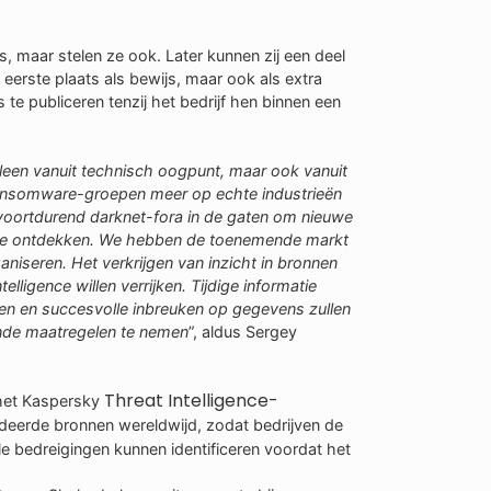
s, maar stelen ze ook. Later kunnen zij een deel
eerste plaats als bewijs, maar ook als extra
te publiceren tenzij het bedrijf hen binnen een
leen vanuit technisch oogpunt, maar ook vanuit
ransomware-groepen meer op echte industrieën
 voortdurend darknet-fora in de gaten om nieuwe
d te ontdekken. We hebben de toenemende markt
niseren. Het verkrijgen van inzicht in bronnen
elligence willen verrijken. Tijdige informatie
en en succesvolle inbreuken op gegevens zullen
ende maatregelen te nemen
”, aldus Sergey
Threat Intelligence-
 het Kaspersky
lideerde bronnen wereldwijd, zodat bedrijven de
e bedreigingen kunnen identificeren voordat het