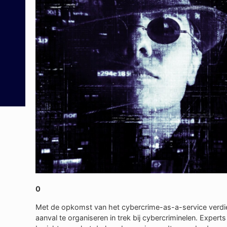
0
Met de opkomst van het cybercrime-as-a-service verdien
aanval te organiseren in trek bij cybercriminelen. Exper