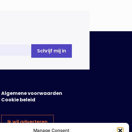
politici en beleidsmakers zich
bewust en onbewust laten
manipuleren. Dat staat in het
Dreigingsbeeld Ondermijning
Nederland (DON), een rapport
geschreven door het Strategisch
Kenniscentrum Ondermijnende […]
Algemene voorwaarden
Cookie beleid
Ik wil adverteren
Manage Consent