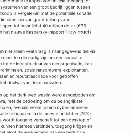
nformatie te kopen voor initiële toegang tot
 systemen van een groot bedrijf liggen tussen
dkoop is vergeleken met de potentiële schade
 diensten zijn van groot belang voor
open tot maar liefst 40 miljoen dollar (€38
How much
 in het nieuwe Kaspersky-rapport ‘
b niet alleen veel vraag is naar gegevens die via
 diensten die nodig zijn om een aanval te
tot de infrastructuur van een organisatie, kan
rcriminelen, zoals ransomware-exploitanten.
rliezen en reputatieschade voor getroffen
het doelwit van deze aanvallen.
ten op het dark web waarin werd aangeboden om
fora, met de bedoeling om de belangrijkste
alen, evenals welke criteria cybercriminelen
atie te bepalen. In de meeste berichten (75%)
 wordt toegang verschaft tot een desktop of
n kunnen hiermee verbinden, toegang krijgen en
et alsof de werknemers van een bedrijf de