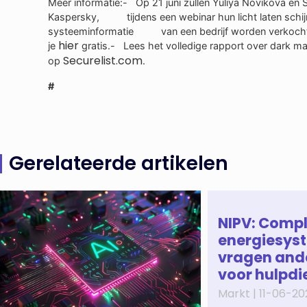
Meer informatie:- Op 21 juni zullen Yuliya Novikova en 
Kaspersky, tijdens een webinar hun licht laten schi
systeeminformatie van een bedrijf worden verkocht 
hier
je
gratis.- Lees het volledige rapport over dark m
Securelist.com
op
.
#
Gerelateerde artikelen
NIPV: Comp
energiesys
vragen and
voor hulpdi
Markt |
11-06-20