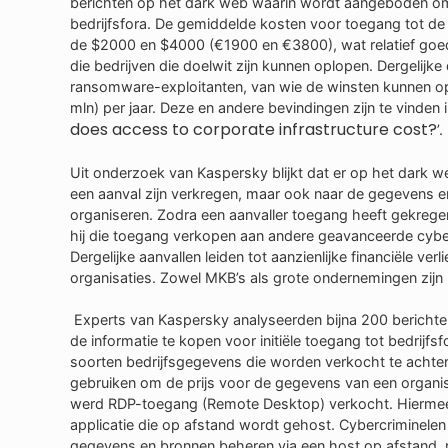
berichten op het dark web waarin wordt aangeboden om i
bedrijfsfora. De gemiddelde kosten voor toegang tot de
de $2000 en $4000 (€1900 en €3800), wat relatief goe
die bedrijven die doelwit zijn kunnen oplopen. Dergelijke
ransomware-exploitanten, van wie de winsten kunnen opl
mln) per jaar. Deze en andere bevindingen zijn te vinden
does access to corporate infrastructure cost?
’.
Uit onderzoek van Kaspersky blijkt dat er op het dark we
een aanval zijn verkregen, maar ook naar de gegevens en
organiseren. Zodra een aanvaller toegang heeft gekregen 
hij die toegang verkopen aan andere geavanceerde cybe
Dergelijke aanvallen leiden tot aanzienlijke financiële ve
organisaties. Zowel MKB’s als grote ondernemingen zijn 
Experts van Kaspersky analyseerden bijna 200 berich
de informatie te kopen voor initiële toegang tot bedrijfs
soorten bedrijfsgegevens die worden verkocht te achterh
gebruiken om de prijs voor de gegevens van een organis
werd RDP-toegang (Remote Desktop) verkocht. Hiermee
applicatie die op afstand wordt gehost. Cybercriminele
gegevens en bronnen beheren via een host op afstand, n