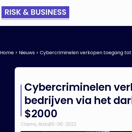
Home
>
Nieuws
>
Cybercriminelen verkopen toegang tot 
Cybercriminelen ver
bedrijven via het da
$2000
Claims
,
Risks
16-06-2022