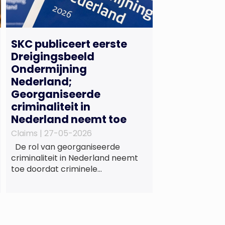
SKC publiceert eerste
Dreigingsbeeld
Ondermijning
Nederland;
Georganiseerde
criminaliteit in
Nederland neemt toe
Claims |
27-05-2026
De rol van georganiseerde
criminaliteit in Nederland neemt
toe doordat criminele
samenwerkingsverbanden
voorzien in maatschappelijke
behoeften zoals wonen en zorg,
doordat burgers en bedrijven een
oogje dichtknijpen en doordat