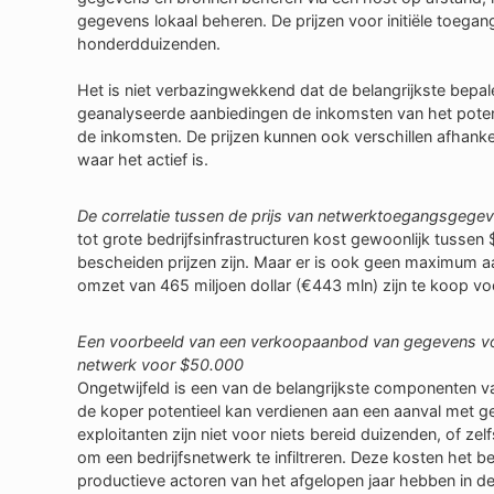
gegevens lokaal beheren. De prijzen voor initiële toegang
honderdduizenden.
Het is niet verbazingwekkend dat de belangrijkste bepal
geanalyseerde aanbiedingen de inkomsten van het potenti
de inkomsten. De prijzen kunnen ook verschillen afhankeli
waar het actief is.
De correlatie tussen de prijs van netwerktoegangsgegev
tot grote bedrijfsinfrastructuren kost gewoonlijk tusse
bescheiden prijzen zijn. Maar er is ook geen maximum a
omzet van 465 miljoen dollar (€443 mln) zijn te koop vo
Een voorbeeld van een verkoopaanbod van gegevens voor
netwerk voor $50.000
Ongetwijfeld is een van de belangrijkste componenten va
de koper potentieel kan verdienen aan een aanval met
exploitanten zijn niet voor niets bereid duizenden, of ze
om een bedrijfsnetwerk te infiltreren. Deze kosten het b
productieve actoren van het afgelopen jaar hebben in de a