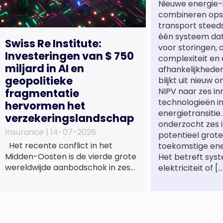
Nieuwe energie-
combineren opsl
transport steeds
één systeem dat 
Swiss Re Institute:
voor storingen,
Investeringen van $ 750
complexiteit en 
miljard in AI en
afhankelijkhede
geopolitieke
blijkt uit nieuw 
NIPV naar zes in
fragmentatie
technologieën i
hervormen het
energietransitie
verzekeringslandschap
onderzocht zes 
Insurance |
14-07-2026
potentieel grote
Het recente conflict in het
toekomstige en
Midden-Oosten is de vierde grote
Het betreft sys
wereldwijde aanbodschok in zes
elektriciteit of […
jaar tijd, die de economische
activiteit vertraagt, de inflatie
verhoogt en een bredere
verschuiving naar een meer
gefragmenteerde