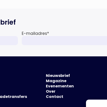
internationale wet- en
regelgeving relevant voor de life
sciences sector en de […]
brief
E-mailadres
*
Nieuwsbrief
Magazine
Evenementen
Over
hadetransfers
Contact