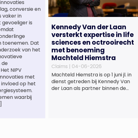
innovaties
ag, conversie en
 vaker in
gevoeliger is
Kennedy Van der Laan
 omdat
versterkt expertise in life
onderlinge
sciences en octrooirecht
n toenemen. Dat
met benoeming
onderzoek van het
novatieve
Machteld Hiemstra
n de
Claims |
04-06-2026
. Het NIPV
Machteld Hiemstra is op 1 juni jl. in
innovaties met
dienst getreden bij Kennedy Van
 invloed op het
der Laan als partner binnen de
ergiesysteem.
praktijkgroep Intellectueel
temen waarbij
Eigendom. Met haar komst wordt
]
de life sciences en octrooipraktijk
van het Amsterdamse
advocatenkantoor verder
versterkt. Machteld is
gespecialiseerd in nationale en