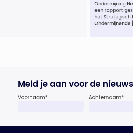
Ondermijning Ne
de life sciences en octrooipraktijk
een rapport ge
van het Amsterdamse
het Strategisch
advocatenkantoor verder
Ondermijnende 
versterkt. Machteld is
gespecialiseerd in nationale en
internationale wet- en
regelgeving relevant voor de life
sciences sector en de […]
Meld je aan voor de nieuws
Voornaam
*
Achternaam
*