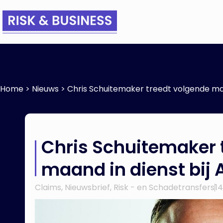
Home
>
Nieuws
>
Chris Schuitemaker treedt volgende maa
Chris Schuitemaker 
maand in dienst bij 
Claims
,
Nieuwsbrief
,
Risk - en Schadetransfers
1