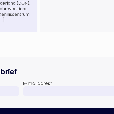
derland (DON),
betalende kant’ De afgelopen 3,5
schreven door
jaar was zij als zelfstandig
 Kenniscentrum
letselschade-expert werkzaam
[…]
onder de naam van Buwalda
Letselschade, waarin zij onder
meer werkzaam was voor ZLM,
Ard Korevaar Personenschade,
Overtoom […]
brief
E-mailadres
*