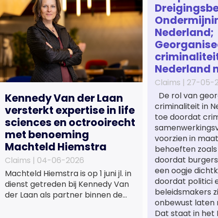
Dreigingsbe
Ondermijni
Nederland;
Georganise
criminaliteit
Nederland 
Claims |
27-05-
De rol van geor
Kennedy Van der Laan
criminaliteit in
versterkt expertise in life
toe doordat cri
sciences en octrooirecht
samenwerkings
met benoeming
voorzien in maa
Machteld Hiemstra
behoeften zoals
doordat burgers
Claims |
04-06-2026
een oogje dichtk
Machteld Hiemstra is op 1 juni jl. in
doordat politici 
dienst getreden bij Kennedy Van
beleidsmakers z
der Laan als partner binnen de
onbewust laten 
praktijkgroep Intellectueel
Dat staat in het
Eigendom. Met haar komst wordt