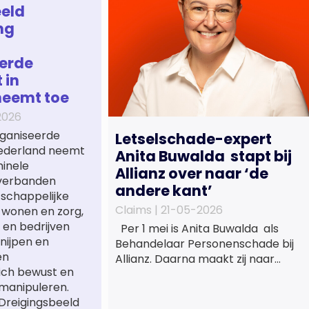
eld
ng
erde
 in
neemt toe
2026
ganiseerde
Letselschade-expert
 Nederland neemt
Anita Buwalda stapt bij
minele
Allianz over naar ‘de
verbanden
andere kant’
tschappelijke
Claims |
21-05-2026
 wonen en zorg,
 en bedrijven
Per 1 mei is Anita Buwalda als
nijpen en
Behandelaar Personenschade bij
en
Allianz. Daarna maakt zij naar
ich bewust en
jarenlang voor
manipuleren.
letslschadeslachtoffers te
 Dreigingsbeeld
hebben gewerkt over maar ‘de