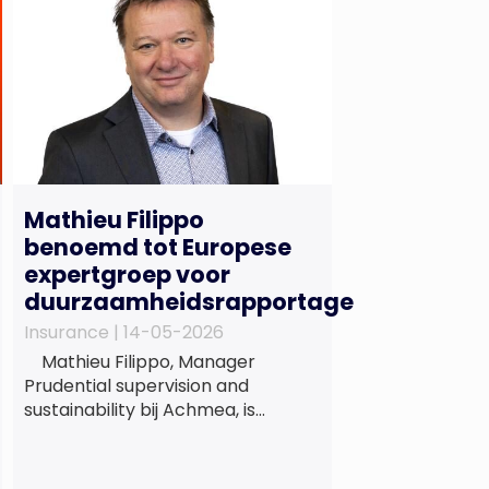
Mathieu Filippo
benoemd tot Europese
expertgroep voor
duurzaamheidsrapportage
Insurance |
14-05-2026
Mathieu Filippo, Manager
Prudential supervision and
sustainability bij Achmea, is
benoemd tot lid van de Europese
expertgroep EFRAG (EFRAG SR
TEG). Een belangrijke erkenning