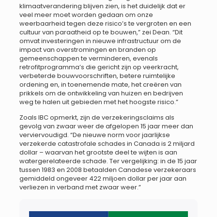
klimaatverandering blijven zien, is het duidelijk dat er
veel meer moet worden gedaan om onze
weerbaarheid tegen deze risico’s te vergroten en een
cultuur van paraatheid op te bouwen,” zei Dean. “Dit
omvat investeringen in nieuwe infrastructuur om de
impact van overstromingen en branden op
gemeenschappen te verminderen, evenals
retrofitprogramma’s die gericht zijn op veerkracht,
verbeterde bouwvoorschriften, betere ruimtelijke
ordening en, in toenemende mate, het creëren van
prikkels om de ontwikkeling van huizen en bedrijven
weg te halen uit gebieden met het hoogste risico.”
Zoals IBC opmerkt, zijn de verzekeringsclaims als
gevolg van zwaar weer de afgelopen 15 jaar meer dan
verviervoudigd. “De nieuwe norm voor jaarlijkse
verzekerde catastrofale schades in Canada is 2 miljard
dollar – waarvan het grootste deel te wijten is aan
watergerelateerde schade. Ter vergelijking: in de 15 jaar
tussen 1983 en 2008 betaalden Canadese verzekeraars
gemiddeld ongeveer 422 miljoen dollar per jaar aan
verliezen in verband met zwaar weer.”