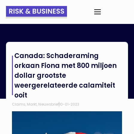
Home
>
Nieuws
>
Canada: Schaderaming orkaan Fiona met
Canada: Schaderaming
800 miljoen dollar grootste weergerelateerde calamiteit ooit
orkaan Fiona met 800 miljoen
dollar grootste
weergerelateerde calamiteit
ooit
Claims
,
Markt
,
Nieuwsbrief
10-01-2023