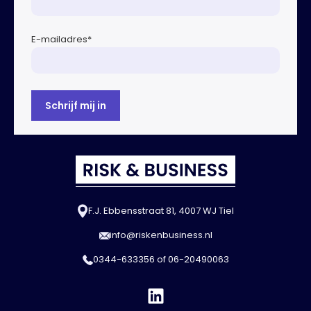
E-mailadres
*
F.J. Ebbensstraat 81, 4007 WJ Tiel
info@riskenbusiness.nl
0344-633356
of
06-20490063