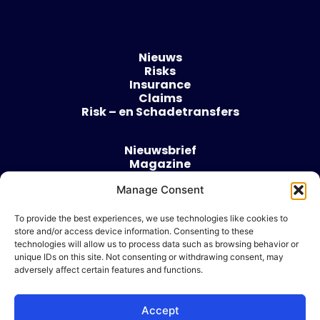
Nieuws
Risks
Insurance
Claims
Risk – en Schadetransfers
Nieuwsbrief
Magazine
Evenementen
Over
Manage Consent
Contact
To provide the best experiences, we use technologies like cookies to
store and/or access device information. Consenting to these
Algemene voorwaarden
technologies will allow us to process data such as browsing behavior or
Cookie beleid
unique IDs on this site. Not consenting or withdrawing consent, may
adversely affect certain features and functions.
Accept
Ik wil adverteren