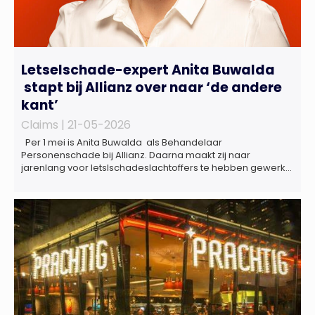
Letselschade-expert Anita Buwalda
stapt bij Allianz over naar ‘de andere
kant’
Claims |
21-05-2026
Per 1 mei is Anita Buwalda als Behandelaar
Personenschade bij Allianz. Daarna maakt zij naar
jarenlang voor letslschadeslachtoffers te hebben gewerkt
over maar ‘de betalende kant’ De afgelopen 3,5 jaar was
zij als zelfstandig letselschade-expert werkzaam onder de
naam van Buwalda Letselschade, waarin zij onder meer
werkzaam was voor ZLM, Ard Korevaar Personenschade,
Overtoom […]