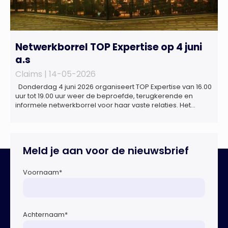
Netwerkborrel TOP Expertise op 4 juni
a.s
Claims |
14-05-2026
Donderdag 4 juni 2026 organiseert TOP Expertise van 16.00
uur tot 19.00 uur weer de beproefde, terugkerende en
informele netwerkborrel voor haar vaste relaties. Het
evenement vindt plaats bij ‘Prachtig’, de onder de
Erasmusbrug gelegen locatie aan de Willemsplein 77 in
Rotterdam
Meld je aan voor de nieuwsbrief
Voornaam
*
Achternaam
*