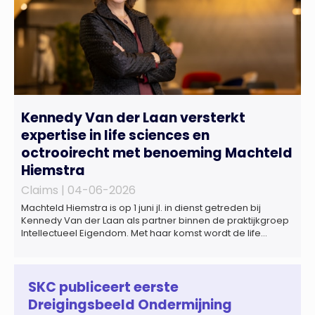
Kennedy Van der Laan versterkt
expertise in life sciences en
octrooirecht met benoeming Machteld
Hiemstra
Claims |
04-06-2026
Machteld Hiemstra is op 1 juni jl. in dienst getreden bij
Kennedy Van der Laan als partner binnen de praktijkgroep
Intellectueel Eigendom. Met haar komst wordt de life
sciences en octrooipraktijk van het Amsterdamse
advocatenkantoor verder versterkt. Machteld is
gespecialiseerd in nationale en internationale wet- en
regelgeving relevant voor de life sciences sector en de […]
SKC publiceert eerste
Dreigingsbeeld Ondermijning