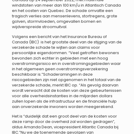
windstoten van meer dan 100 km/u in Atlantisch Canada
en het oosten van Quebec. De schade omvatte een
tragisch verlies aan mensenlevens, stortregens, grote
golven, stormvloeden, omgevallen bomen en
wijdverspreide stroomuitval.
Volgens een bericht van het Insurance Bureau of
Canada (IBC) is het grootste deel van de stijging van de
verzekerde schade te wijten aan claims voor
persoonlijke eigendommen. “Veel getroffen bewoners
bevonden zich echter in gebieden met een hoog
overstromingsrisico en in overstromingsgebieden waar
in het algemeen geen overstromingsverzekering
beschikbaar is.”Schaderamingen in deze
risicogebieden zijn niet opgenomen in het totaal van de
verzekerde schade, merkt IBC op. “Als gevolg daarvan
wordt verwacht dat de kosten van deze gebeurtenissen
voor alle overheidsinstanties in de miljarden dollars
zullen lopen als de infrastructuur en de financiële hulp
aan onverzekerde inwoners worden meegerekend.
Het is “duidelijk dat een groot deel van de kosten voor
deze ramp door de overheid zal worden gedragen”,
aldus Amanda Dean, vicepresident Atlantic Canada bij
IBC.”Nu we de toenemende gevolgen van