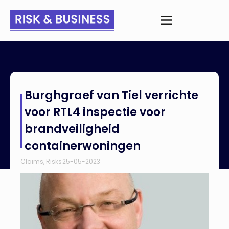
Home
>
Nieuws
>
Burghgraef van Tiel verrichte voor RTL4
Burghgraef van Tiel verrichte
inspectie voor brandveiligheid containerwoningen
voor RTL4 inspectie voor
brandveiligheid
containerwoningen
Claims
,
Risks
25-05-2023