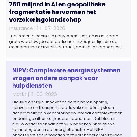
750 miljard in AI en geopolitieke
fragmentatie hervormen het
verzekeringslandschap
Insurance |
14-07-2026
Het recente conflict in het Midden-Oosten is de vierde
grote wereldwijde aanbodschok in zes jaar tijd, die de
economische activiteit vertraagt, de inflatie verhoogt en
een bredere verschuiving naar een meer
gefragmenteerde wereldeconomie versterkt. Tegen deze
achtergrond zal de groei van de totale premie-inkomsten
wereldwijd naar verwachting afnemen tot 1,3% in reële
NIPV: Complexere energiesystemen
termen in […]
vragen andere aanpak voor
hulpdiensten
Markt |
11-06-2026
Nieuwe energie-innovaties combineren opslag,
conversie en transport steeds vaker in één systeem
dat gevoeliger is voor storingen, omdat complexiteit en
onderlinge afhankelijkheden toenemen. Dat blijkt uit
nieuw onderzoek van het NIPV naar zes innovatieve
technologieën in de energietransitie. Het NIPV
onderzocht zes innovaties met potentieel grote invloed