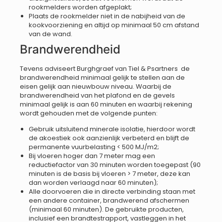
rookmelders worden afgeplakt;
Plaats de rookmelder niet in de nabijheid van de
kookvoorziening en altijd op minimaal 50 cm afstand
van de wand.
Brandwerendheid
Tevens adviseert Burghgraef van Tiel & Psartners de
brandwerendheid minimaal gelijk te stellen aan de
eisen gelijk aan nieuwbouw niveau. Waarbij de
brandwerendheid van het plafond en de gevels
minimaal gelijk is aan 60 minuten en waarbij rekening
wordt gehouden met de volgende punten:
Gebruik uitsluitend minerale isolatie, hierdoor wordt
de akoestiek ook aanzienlijk verbeterd en blijft de
permanente vuurbelasting < 500 MJ/m2;
Bij vloeren hoger dan 7 meter mag een
reductiefactor van 30 minuten worden toegepast (90
minuten is de basis bij vloeren > 7 meter, deze kan
dan worden verlaagd naar 60 minuten);
Alle doorvoeren die in directe verbinding staan met
een andere container, brandwerend afschermen
(minimaal 60 minuten). De gebruikte producten,
inclusief een brandtestrapport, vastleggen in het