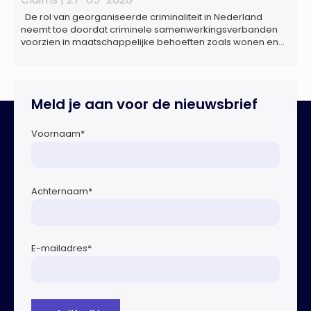
De rol van georganiseerde criminaliteit in Nederland
neemt toe doordat criminele samenwerkingsverbanden
voorzien in maatschappelijke behoeften zoals wonen en
zorg, doordat burgers en bedrijven een oogje dichtknijpen
en doordat politici en beleidsmakers zich bewust en
onbewust laten manipuleren. Dat staat in het
Dreigingsbeeld Ondermijning Nederland (DON), een
Meld je aan voor de nieuwsbrief
rapport geschreven door het Strategisch Kenniscentrum
Ondermijnende […]
Voornaam
*
Achternaam
*
E-mailadres
*