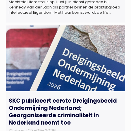
Machteld Hiemstra is op 1 juni jl. in dienst getreden bij
Kennedy Van der Laan als partner binnen de praktijkgroep
Intellectueel Eigendom. Met haar komst wordt de life
sciences en octrooipraktijk van het Amsterdamse
advocatenkantoor verder versterkt. Machteld is
gespecialiseerd in nationale en internationale wet- en
regelgeving relevant voor de life sciences sector en de […]
SKC publiceert eerste Dreigingsbeeld
Ondermijning Nederland;
Georganiseerde criminaliteit in
Nederland neemt toe
Claims |
27-05-2026