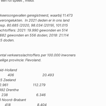
een rol speelt”, meldt
erkeersongevallen geregistreerd, waarbij 11.473
erongelukten. In 2021 deden er in ons land
resp. 80.685 (2020, 98.034 (2019), 101.015
achtoffers:
2021: 19.990 gewonden en 514
.682 gewonden en 556 doden;
2018: 21.114
5 doden.
 aantal verkeersslachtoffers per 100.000 inwoners
ilige provincie: Flevoland.
Zuid-Holland
and 406 20.493
5
Zeeland
.961 112.279
2
Drenthe
 238 6.346
0
Noord-Brabant
d 418 8.404