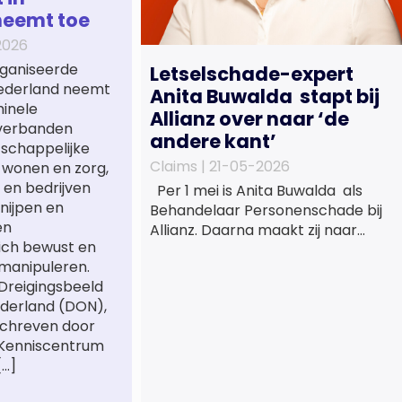
neemt toe
2026
ganiseerde
Letselschade-expert
 Nederland neemt
Anita Buwalda stapt bij
minele
Allianz over naar ‘de
verbanden
andere kant’
tschappelijke
Claims |
21-05-2026
 wonen en zorg,
 en bedrijven
Per 1 mei is Anita Buwalda als
nijpen en
Behandelaar Personenschade bij
en
Allianz. Daarna maakt zij naar
ich bewust en
jarenlang voor
manipuleren.
letslschadeslachtoffers te
 Dreigingsbeeld
hebben gewerkt over maar ‘de
derland (DON),
betalende kant’ De afgelopen 3,5
schreven door
jaar was zij als zelfstandig
 Kenniscentrum
letselschade-expert werkzaam
[…]
onder de naam van Buwalda
Letselschade, waarin zij onder