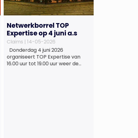
Netwerkborrel TOP
Expertise op 4 juni a.s
Claims |
14-05-2026
Donderdag 4 juni 2026
organiseert TOP Expertise van
16.00 uur tot 19.00 uur weer de
beproefde, terugkerende en
informele netwerkborrel voor
haar vaste relaties. Het
evenement vindt plaats bij
‘Prachtig’, de onder de
Erasmusbrug gelegen locatie aan
de Willemsplein 77 in Rotterdam