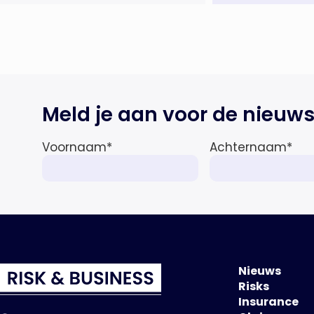
internationale wet- en
regelgeving relevant voor de life
sciences sector en de […]
Meld je aan voor de nieuws
Voornaam
*
Achternaam
*
Nieuws
Risks
Insurance