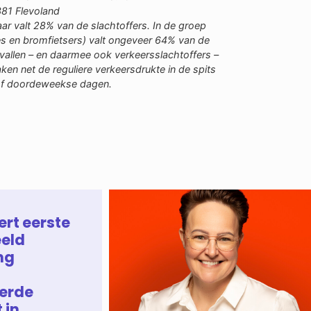
1
Flevoland
aar valt 28% van de slachtoffers. In de groep
es en bromfietsers) valt ongeveer 64% van de
gevallen – en daarmee ook verkeersslachtoffers –
ken net de reguliere verkeersdrukte in de spits
 of doordeweekse dagen.
ert eerste
eld
ng
erde
 in