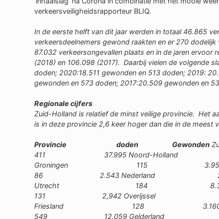
‘inhaalslag’ na Corona in combinatie met het mooie weer 
verkeersveiligheidsrapporteur BLIQ.
In de eerste helft van dit jaar werden in totaal 46.865 v
verkeersdeelnemers gewond raakten en er 270 dodelijk v
87.032 verkeersongevallen plaats en in de jaren ervoor 
(2018) en 106.098 (2017). Daarbij vielen de volgende sl
doden;
2020:18.511 gewonden en 513 doden;
2019: 20
gewonden en 573 doden;
2017:20.509 gewonden en 53
Regionale cijfers
Zuid-Holland is relatief de minst veilige provincie. Het
is in deze provincie 2,6 keer hoger dan die in de meest ve
Provincie doden Gewonden
411 37.995
Noord-Holl
Groningen 115 3.95
86 2.543
Nederland 2
Utrecht 184 8.39
131 2,942
Overijssel
Friesland 128 3.16
549 12.059
Gelderlan