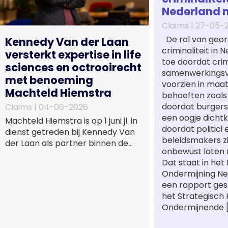
Nederland 
Claims |
27-05-
De rol van geor
Kennedy Van der Laan
criminaliteit in
versterkt expertise in life
toe doordat cri
sciences en octrooirecht
samenwerkings
met benoeming
voorzien in maa
Machteld Hiemstra
behoeften zoals
doordat burgers
Claims |
04-06-2026
een oogje dichtk
Machteld Hiemstra is op 1 juni jl. in
doordat politici 
dienst getreden bij Kennedy Van
beleidsmakers z
der Laan als partner binnen de
onbewust laten 
praktijkgroep Intellectueel
Dat staat in het
Eigendom. Met haar komst wordt
Ondermijning Ne
de life sciences en octrooipraktijk
een rapport ge
van het Amsterdamse
het Strategisch
advocatenkantoor verder
Ondermijnende 
versterkt. Machteld is
gespecialiseerd in nationale en