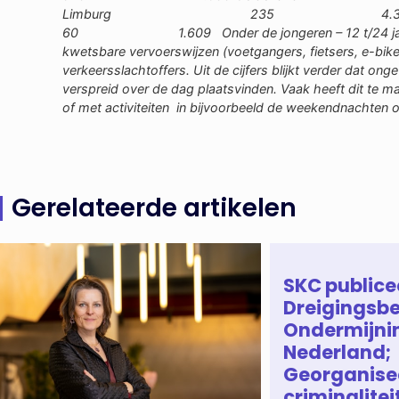
Limburg 235 4.38
60 1.609
Onder de jongeren – 12 t/24 j
kwetsbare vervoerswijzen (voetgangers, fietsers, e-bik
verkeersslachtoffers. Uit de cijfers blijkt verder dat on
verspreid over de dag plaatsvinden. Vaak heeft dit te ma
of met activiteiten in bijvoorbeeld de weekendnachten
Gerelateerde artikelen
SKC publice
Dreigingsbe
Ondermijni
Nederland;
Georganise
criminaliteit