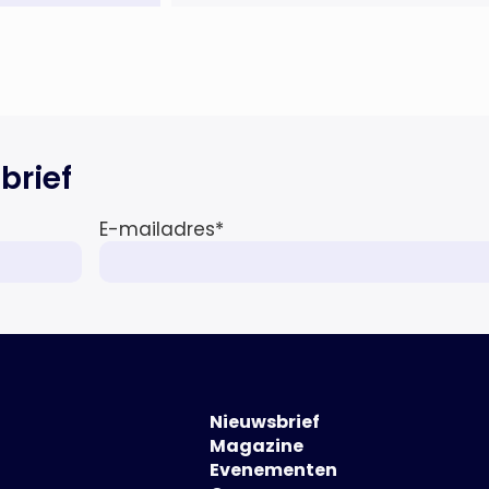
meer werkzaam was voor ZLM,
Ard Korevaar Personenschade,
Overtoom […]
brief
E-mailadres
*
Nieuwsbrief
Magazine
Evenementen