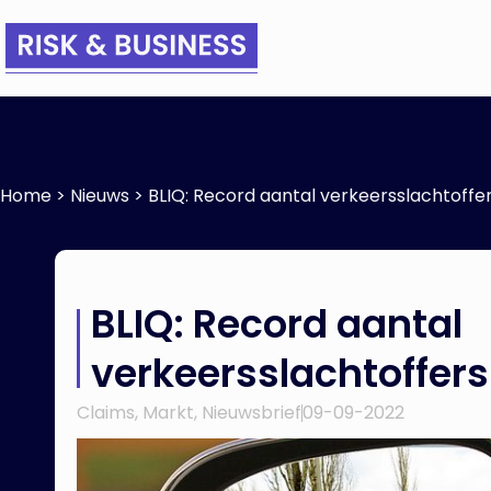
Home
>
Nieuws
>
BLIQ: Record aantal verkeersslachtoffer
BLIQ: Record aantal
verkeersslachtoffers
Claims
,
Markt
,
Nieuwsbrief
09-09-2022