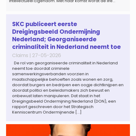
Intellectueel Eigendom. Met haar komst wordt de life
sciences en octrooipraktijk van het Amsterdamse
advocatenkantoor verder versterkt. Machteld is
gespecialiseerd in nationale en internationale wet- en
regelgeving relevant voor de life sciences sector en de […]
SKC publiceert eerste
Dreigingsbeeld Ondermijning
Nederland; Georganiseerde
criminaliteit in Nederland neemt toe
Claims |
27-05-2026
De rol van georganiseerde criminaliteit in Nederland
neemt toe doordat criminele
samenwerkingsverbanden voorzien in
maatschappelijke behoeften zoals wonen en zorg,
doordat burgers en bedrijven een oogje dichtknijpen en
doordat politici en beleidsmakers zich bewust en
onbewust laten manipuleren. Dat staat in het
Dreigingsbeeld Ondermijning Nederland (DON), een
rapport geschreven door het Strategisch
Kenniscentrum Ondermijnende […]