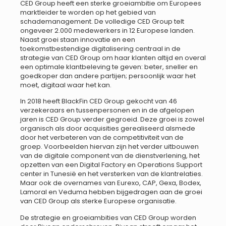
CED Group heeft een sterke groeiambitie om Europees
marktleider te worden op het gebied van
schademanagement. De volledige CED Group telt
ongeveer 2.000 medewerkers in 12 Europese landen.
Naast groei staan innovatie en een
toekomstbestendige digitalisering centraal in de
strategie van CED Group om haar klanten altijd en overal
een optimale klantbeleving te geven: beter, sneller en
goedkoper dan andere partijen; persoonlijk waar het
moet, digitaal waar het kan.
In 2018 heeft BlackFin CED Group gekocht van 46
verzekeraars en tussenpersonen en in de afgelopen
jaren is CED Group verder gegroeid. Deze groei is zowel
organisch als door acquisities gerealiseerd alsmede
door het verbeteren van de competitiviteit van de
groep. Voorbeelden hiervan zijn het verder uitbouwen
van de digitale component van de dienstverlening, het
opzetten van een Digital Factory en Operations Support
center in Tunesië en het versterken van de klantrelaties.
Maar ook de overnames van Eurexo, CAP, Gexa, Bodex,
Lamoral en Veduma hebben bijgedragen aan de groei
van CED Group als sterke Europese organisatie.
De strategie en groeiambities van CED Group worden