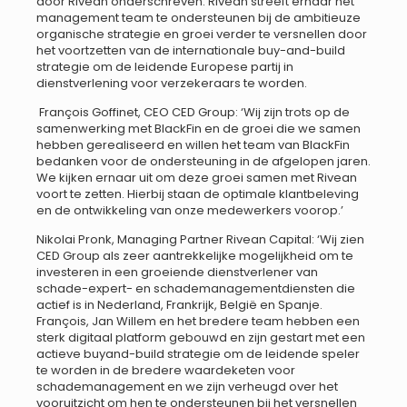
door Rivean onderschreven. Rivean streeft ernaar het
management team te ondersteunen bij de ambitieuze
organische strategie en groei verder te versnellen door
het voortzetten van de internationale buy-and-build
strategie om de leidende Europese partij in
dienstverlening voor verzekeraars te worden.
François Goffinet, CEO CED Group: ‘Wij zijn trots op de
samenwerking met BlackFin en de groei die we samen
hebben gerealiseerd en willen het team van BlackFin
bedanken voor de ondersteuning in de afgelopen jaren.
We kijken ernaar uit om deze groei samen met Rivean
voort te zetten. Hierbij staan de optimale klantbeleving
en de ontwikkeling van onze medewerkers voorop.’
Nikolai Pronk, Managing Partner Rivean Capital: ‘Wij zien
CED Group als zeer aantrekkelijke mogelijkheid om te
investeren in een groeiende dienstverlener van
schade-expert- en schademanagementdiensten die
actief is in Nederland, Frankrijk, België en Spanje.
François, Jan Willem en het bredere team hebben een
sterk digitaal platform gebouwd en zijn gestart met een
actieve buyand-build strategie om de leidende speler
te worden in de bredere waardeketen voor
schademanagement en we zijn verheugd over het
vooruitzicht om hen te ondersteunen bij het versnellen