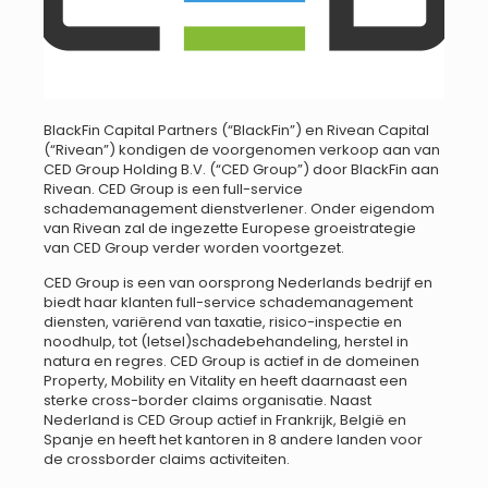
BlackFin Capital Partners (“BlackFin”) en Rivean Capital
(“Rivean”) kondigen de voorgenomen verkoop aan van
CED Group Holding B.V. (“CED Group”) door BlackFin aan
Rivean. CED Group is een full-service
schademanagement dienstverlener. Onder eigendom
van Rivean zal de ingezette Europese groeistrategie
van CED Group verder worden voortgezet.
CED Group is een van oorsprong Nederlands bedrijf en
biedt haar klanten full-service schademanagement
diensten, variërend van taxatie, risico-inspectie en
noodhulp, tot (letsel)schadebehandeling, herstel in
natura en regres. CED Group is actief in de domeinen
Property, Mobility en Vitality en heeft daarnaast een
sterke cross-border claims organisatie. Naast
Nederland is CED Group actief in Frankrijk, België en
Spanje en heeft het kantoren in 8 andere landen voor
de crossborder claims activiteiten.