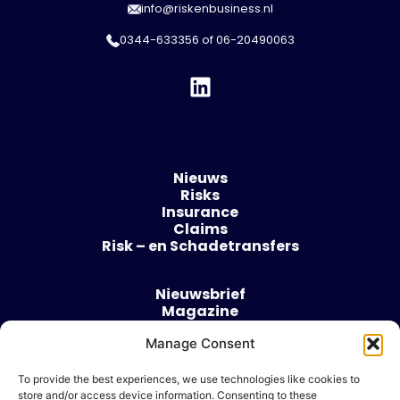
info@riskenbusiness.nl
0344-633356
of
06-20490063
Nieuws
Risks
Insurance
Claims
Risk – en Schadetransfers
Nieuwsbrief
Magazine
Evenementen
Manage Consent
Over
Contact
To provide the best experiences, we use technologies like cookies to
store and/or access device information. Consenting to these