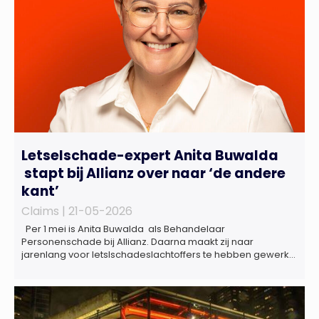
Letselschade-expert Anita Buwalda
stapt bij Allianz over naar ‘de andere
kant’
Claims |
21-05-2026
Per 1 mei is Anita Buwalda als Behandelaar
Personenschade bij Allianz. Daarna maakt zij naar
jarenlang voor letslschadeslachtoffers te hebben gewerkt
over maar ‘de betalende kant’ De afgelopen 3,5 jaar was
zij als zelfstandig letselschade-expert werkzaam onder de
naam van Buwalda Letselschade, waarin zij onder meer
werkzaam was voor ZLM, Ard Korevaar Personenschade,
Overtoom […]