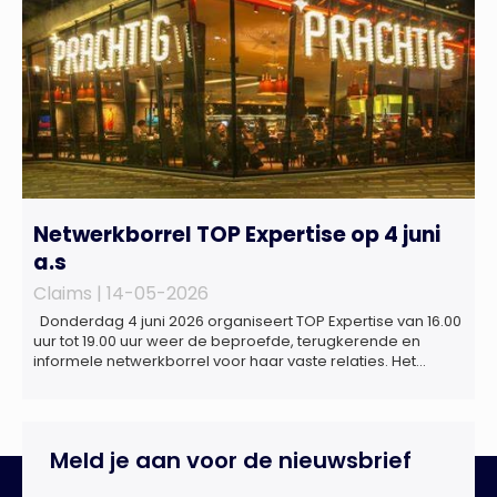
Netwerkborrel TOP Expertise op 4 juni
a.s
Claims |
14-05-2026
Donderdag 4 juni 2026 organiseert TOP Expertise van 16.00
uur tot 19.00 uur weer de beproefde, terugkerende en
informele netwerkborrel voor haar vaste relaties. Het
evenement vindt plaats bij ‘Prachtig’, de onder de
Erasmusbrug gelegen locatie aan de Willemsplein 77 in
Rotterdam
Meld je aan voor de nieuwsbrief