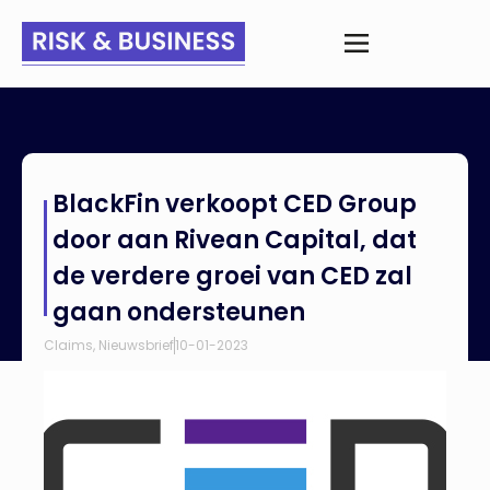
Home
>
Nieuws
>
BlackFin verkoopt CED Group door aan
BlackFin verkoopt CED Group
Rivean Capital, dat de verdere groei van CED zal gaan
ondersteunen
door aan Rivean Capital, dat
de verdere groei van CED zal
gaan ondersteunen
Claims
,
Nieuwsbrief
10-01-2023