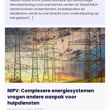
Gülsüm Aslan komt, breidt Marktlink zijn zelfstandige
dienstverlening rond overnames verder uit. Naast M&A-
advies kunnen ondernemers, investeerders en
dealteams vanaf nu ook terecht voor ondersteuning op
het gebied […]
NIPV: Complexere energiesystemen
vragen andere aanpak voor
hulpdiensten
Markt |
11-06-2026