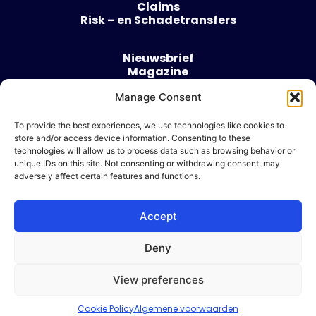
Claims
Risk – en Schadetransfers
Nieuwsbrief
Magazine
Evenementen
Over
Manage Consent
Contact
To provide the best experiences, we use technologies like cookies to
store and/or access device information. Consenting to these
Algemene voorwaarden
technologies will allow us to process data such as browsing behavior or
Cookie beleid
unique IDs on this site. Not consenting or withdrawing consent, may
adversely affect certain features and functions.
Accept
Ik wil adverteren
Deny
© 2026 Risk & Business
View preferences
| Design & Development door
WP Masters
Cookie Policy
Algemene voorwaarden