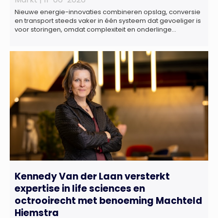
Nieuwe energie-innovaties combineren opslag, conversie
en transport steeds vaker in één systeem dat gevoeliger is
voor storingen, omdat complexiteit en onderlinge
afhankelijkheden toenemen. Dat blijkt uit nieuw onderzoek
van het NIPV naar zes innovatieve technologieën in de
energietransitie. Het NIPV onderzocht zes innovaties met
potentieel grote invloed op het toekomstige
energiesysteem. Het betreft systemen waarbij elektriciteit
of […]
Kennedy Van der Laan versterkt
expertise in life sciences en
octrooirecht met benoeming Machteld
Hiemstra