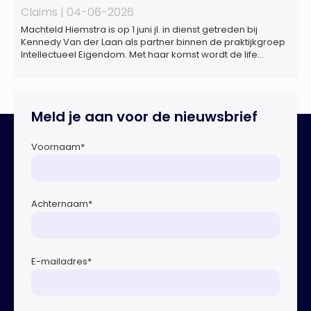
Claims |
04-06-2026
Machteld Hiemstra is op 1 juni jl. in dienst getreden bij
Kennedy Van der Laan als partner binnen de praktijkgroep
Intellectueel Eigendom. Met haar komst wordt de life
sciences en octrooipraktijk van het Amsterdamse
advocatenkantoor verder versterkt. Machteld is
gespecialiseerd in nationale en internationale wet- en
regelgeving relevant voor de life sciences sector en de […]
Meld je aan voor de nieuwsbrief
Voornaam
*
Achternaam
*
E-mailadres
*