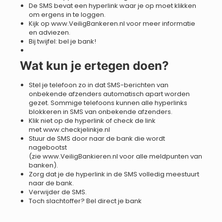
De SMS bevat een hyperlink waar je op moet klikken
om ergens in te loggen.
Kijk op
www.VeiligBankeren.nl
voor meer informatie
en adviezen.
Bij twijfel: bel je bank!
Wat kun je ertegen doen?
Stel je telefoon zo in dat SMS-berichten van
onbekende afzenders automatisch apart worden
gezet. Sommige telefoons kunnen alle hyperlinks
blokkeren in SMS van onbekende afzenders.
Klik niet op de hyperlink of check de link
met
www.checkjelinkje.nl
Stuur de SMS door naar de bank die wordt
nagebootst
(zie
www.VeiligBankieren.nl
voor alle meldpunten van
banken).
Zorg dat je de hyperlink in de SMS volledig meestuurt
naar de bank.
Verwijder de SMS.
Toch slachtoffer? Bel direct je bank