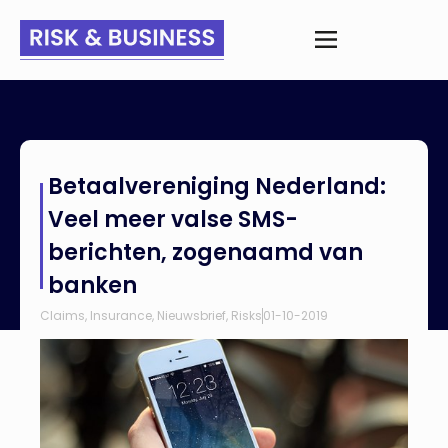
Home
>
Nieuws
>
Betaalvereniging Nederland: Veel meer
Betaalvereniging Nederland:
valse SMS-berichten, zogenaamd van banken
Veel meer valse SMS-
berichten, zogenaamd van
banken
Claims
,
Insurance
,
Nieuwsbrief
,
Risks
01-10-2019