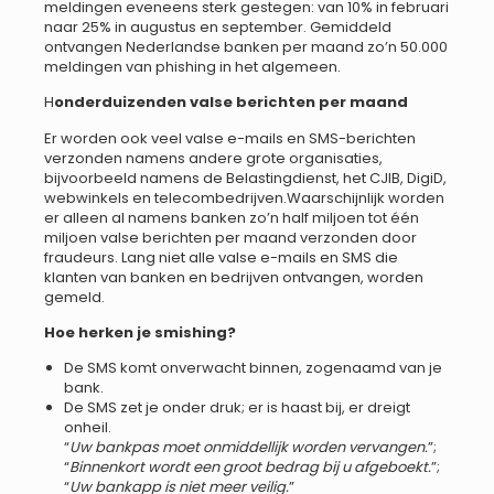
meldingen eveneens sterk gestegen: van 10% in februari
naar 25% in augustus en september. Gemiddeld
ontvangen Nederlandse banken per maand zo’n 50.000
meldingen van phishing in het algemeen.
H
onderduizenden valse berichten per maand
Er worden ook veel valse e-mails en SMS-berichten
verzonden namens andere grote organisaties,
bijvoorbeeld namens de Belastingdienst, het CJIB, DigiD,
webwinkels en telecombedrijven.Waarschijnlijk worden
er alleen al namens banken zo’n half miljoen tot één
miljoen valse berichten per maand verzonden door
fraudeurs. Lang niet alle valse e-mails en SMS die
klanten van banken en bedrijven ontvangen, worden
gemeld.
Hoe herken je smishing?
De SMS komt onverwacht binnen, zogenaamd van je
bank.
De SMS zet je onder druk; er is haast bij, er dreigt
onheil.
“
Uw bankpas moet onmiddellijk worden vervangen.
”;
“
Binnenkort wordt een groot bedrag bij u afgeboekt.
”;
“
Uw bankapp is niet meer veilig.
”