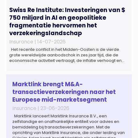
Swiss Re Institute: Investeringen van $
750 miljard in AI en geopolitieke
fragmentatie hervormen het
verzekeringslandschap
Insurance |
14-07-2026
Het recente conflict in het Midden-Oosten is de vierde
grote wereldwijde aanbodschok in zes jaar tijd, die de
economische activiteit vertraagt, de inflatie verhoogt en
een bredere verschuiving naar een meer
gefragmenteerde wereldeconomie versterkt. Tegen deze
achtergrond zal de groei van de totale premie-inkomsten
wereldwijd naar verwachting afnemen tot 1,3% in reële
Marktlink brengt M&A-
termen in […]
transactieverzekeringen naar het
Europese mid-marketsegment
Insurance |
23-06-2026
Marktlink lanceert Marktlink Insurance B.V., een
zelfstandige en onafhankelijke entiteit voor advies en
bemiddeling bij transactieverzekeringen. Met de
oprichting van Marktlink Insurance, die onder leiding van