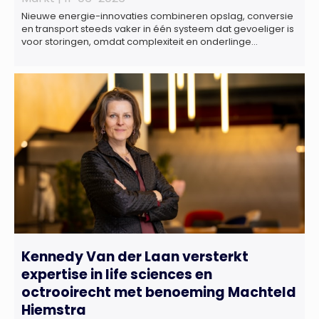
Nieuwe energie-innovaties combineren opslag, conversie
en transport steeds vaker in één systeem dat gevoeliger is
voor storingen, omdat complexiteit en onderlinge
afhankelijkheden toenemen. Dat blijkt uit nieuw onderzoek
van het NIPV naar zes innovatieve technologieën in de
energietransitie. Het NIPV onderzocht zes innovaties met
potentieel grote invloed op het toekomstige
energiesysteem. Het betreft systemen waarbij elektriciteit
of […]
Kennedy Van der Laan versterkt
expertise in life sciences en
octrooirecht met benoeming Machteld
Hiemstra