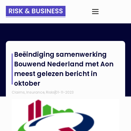
Home
>
Nieuws
>
Beëindiging samenwerking Bouwend
Beëindiging samenwerking
Nederland met Aon meest gelezen bericht in oktober
Bouwend Nederland met Aon
meest gelezen bericht in
oktober
Claims
,
Insurance
,
Risks
01-11-2023