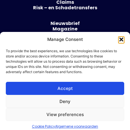
Claims
Risk – en Schadetransfers
Nieuwsbrief
Magazine
Evenementen
Over
Manage Consent
Contact
To provide the best experiences, we use technologies like cookies to
store and/or access device information. Consenting to these
Algemene voorwaarden
technologies will allow us to process data such as browsing behavior or
Cookie beleid
unique IDs on this site. Not consenting or withdrawing consent, may
adversely affect certain features and functions.
Accept
Ik wil adverteren
Deny
© 2026 Risk & Business
View preferences
| Design & Development door
WP Masters
Cookie Policy
Algemene voorwaarden