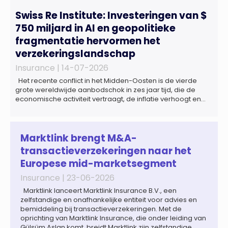
Swiss Re Institute: Investeringen van $
750 miljard in AI en geopolitieke
fragmentatie hervormen het
verzekeringslandschap
Insurance |
14-07-2026
Het recente conflict in het Midden-Oosten is de vierde
grote wereldwijde aanbodschok in zes jaar tijd, die de
economische activiteit vertraagt, de inflatie verhoogt en
een bredere verschuiving naar een meer
gefragmenteerde wereldeconomie versterkt. Tegen deze
achtergrond zal de groei van de totale premie-inkomsten
wereldwijd naar verwachting afnemen tot 1,3% in reële
Marktlink brengt M&A-
termen in […]
transactieverzekeringen naar het
Europese mid-marketsegment
Insurance |
23-06-2026
Marktlink lanceert Marktlink Insurance B.V., een
zelfstandige en onafhankelijke entiteit voor advies en
bemiddeling bij transactieverzekeringen. Met de
oprichting van Marktlink Insurance, die onder leiding van
Gülsüm Aslan komt, breidt Marktlink zijn zelfstandige