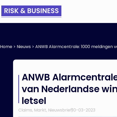
Home
>
Nieuws
>
ANWB Alarmcentrale: 1000 meldingen va
ANWB Alarmcentrale
van Nederlandse win
letsel
Claims
,
Markt
,
Nieuwsbrief
10-03-2023