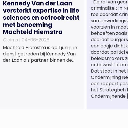
De rol van geor
Kennedy Van der Laan
criminaliteit in
versterkt expertise in life
toe doordat cri
sciences en octrooirecht
samenwerkings
met benoeming
voorzien in maa
Machteld Hiemstra
behoeften zoals
doordat burgers
Claims |
04-06-2026
een oogje dichtk
Machteld Hiemstra is op 1 juni jl. in
doordat politici 
dienst getreden bij Kennedy Van
beleidsmakers z
der Laan als partner binnen de
onbewust laten 
praktijkgroep Intellectueel
Dat staat in het
Eigendom. Met haar komst wordt
Ondermijning Ne
de life sciences en octrooipraktijk
een rapport ge
van het Amsterdamse
het Strategisch
advocatenkantoor verder
Ondermijnende 
versterkt. Machteld is
gespecialiseerd in nationale en
internationale wet- en
regelgeving relevant voor de life
sciences sector en de […]