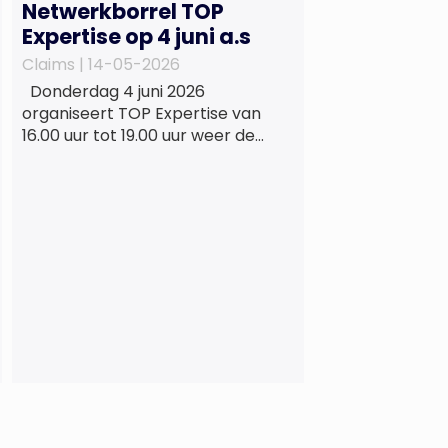
Netwerkborrel TOP
Expertise op 4 juni a.s
Claims |
14-05-2026
Donderdag 4 juni 2026
organiseert TOP Expertise van
16.00 uur tot 19.00 uur weer de
beproefde, terugkerende en
informele netwerkborrel voor
haar vaste relaties. Het
evenement vindt plaats bij
‘Prachtig’, de onder de
Erasmusbrug gelegen locatie aan
de Willemsplein 77 in Rotterdam