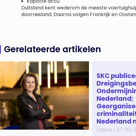
Kapotte accu
Duitsland kent wederom de meeste voertuighulp
doorreisland. Daarna volgen Frankrijk en Oostenr
Gerelateerde artikelen
SKC publice
Dreigingsbe
Ondermijni
Nederland;
Georganise
criminaliteit
Nederland 
Claims |
27-05-