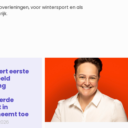
verleningen, voor wintersport en als
ijk.
ert eerste
eld
ng
erde
 in
neemt toe
2026