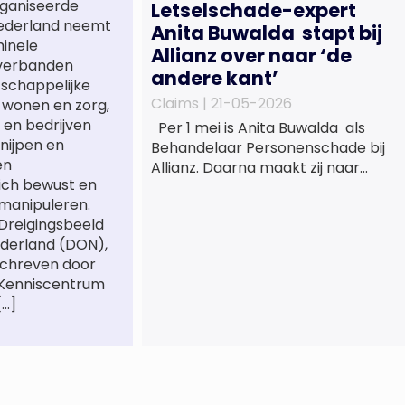
ganiseerde
Letselschade-expert
 Nederland neemt
Anita Buwalda stapt bij
minele
Allianz over naar ‘de
verbanden
andere kant’
tschappelijke
Claims |
21-05-2026
 wonen en zorg,
 en bedrijven
Per 1 mei is Anita Buwalda als
nijpen en
Behandelaar Personenschade bij
en
Allianz. Daarna maakt zij naar
ich bewust en
jarenlang voor
manipuleren.
letslschadeslachtoffers te
 Dreigingsbeeld
hebben gewerkt over maar ‘de
derland (DON),
betalende kant’ De afgelopen 3,5
schreven door
jaar was zij als zelfstandig
 Kenniscentrum
letselschade-expert werkzaam
[…]
onder de naam van Buwalda
Letselschade, waarin zij onder
meer werkzaam was voor ZLM,
Ard Korevaar Personenschade,
Overtoom […]