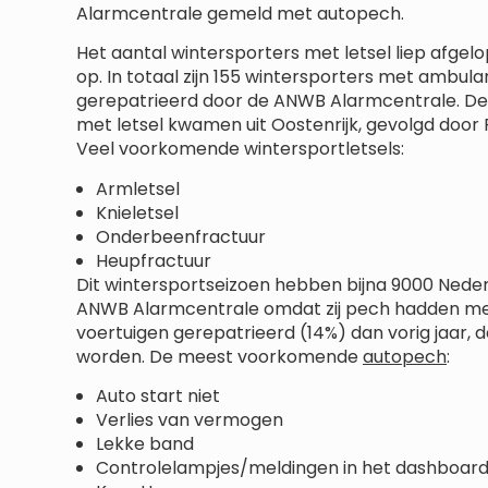
Alarmcentrale gemeld met autopech.
Het aantal wintersporters met letsel liep afge
op. In totaal zijn 155 wintersporters met ambulan
gerepatrieerd door de ANWB Alarmcentrale. D
met letsel kwamen uit Oostenrijk, gevolgd door Fr
Veel voorkomende wintersportletsels:
Armletsel
Knieletsel
Onderbeenfractuur
Heupfractuur
Dit wintersportseizoen hebben bijna 9000 Nede
ANWB Alarmcentrale omdat zij pech hadden met h
voertuigen gerepatrieerd (14%) dan vorig jaar,
worden. De meest voorkomende
autopech
:
Auto start niet
Verlies van vermogen
Lekke band
Controlelampjes/meldingen in het dashboar