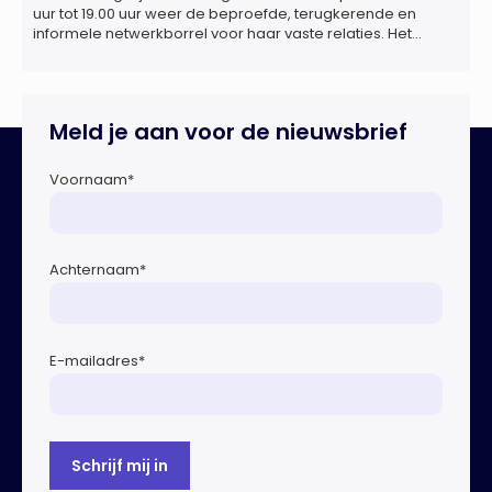
uur tot 19.00 uur weer de beproefde, terugkerende en
informele netwerkborrel voor haar vaste relaties. Het
evenement vindt plaats bij ‘Prachtig’, de onder de
Erasmusbrug gelegen locatie aan de Willemsplein 77 in
Rotterdam
Meld je aan voor de nieuwsbrief
Voornaam
*
Achternaam
*
E-mailadres
*