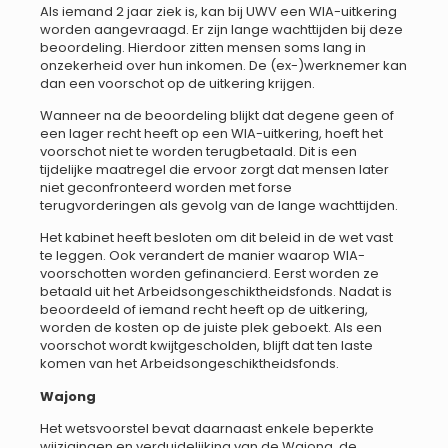
Als iemand 2 jaar ziek is, kan bij UWV een WIA-uitkering
worden aangevraagd. Er zijn lange wachttijden bij deze
beoordeling. Hierdoor zitten mensen soms lang in
onzekerheid over hun inkomen. De (ex-)werknemer kan
dan een voorschot op de uitkering krijgen.
Wanneer na de beoordeling blijkt dat degene geen of
een lager recht heeft op een WIA-uitkering, hoeft het
voorschot niet te worden terugbetaald. Dit is een
tijdelijke maatregel die ervoor zorgt dat mensen later
niet geconfronteerd worden met forse
terugvorderingen als gevolg van de lange wachttijden.
Het kabinet heeft besloten om dit beleid in de wet vast
te leggen. Ook verandert de manier waarop WIA-
voorschotten worden gefinancierd. Eerst worden ze
betaald uit het Arbeidsongeschiktheidsfonds. Nadat is
beoordeeld of iemand recht heeft op de uitkering,
worden de kosten op de juiste plek geboekt. Als een
voorschot wordt kwijtgescholden, blijft dat ten laste
komen van het Arbeidsongeschiktheidsfonds.
Wajong
Het wetsvoorstel bevat daarnaast enkele beperkte
wijzigingen en verduidelijking van de Wajong, de