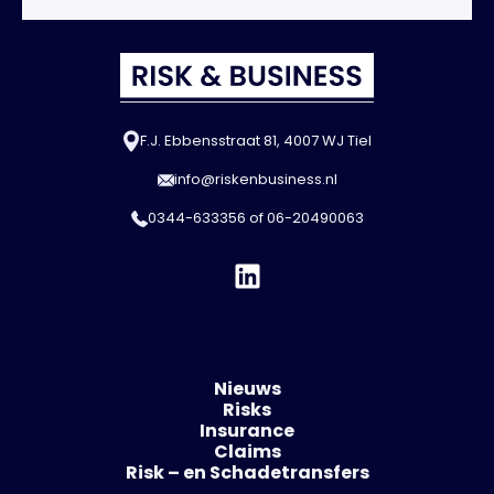
F.J. Ebbensstraat 81, 4007 WJ Tiel
info@riskenbusiness.nl
0344-633356
of
06-20490063
Nieuws
Risks
Insurance
Claims
Risk – en Schadetransfers