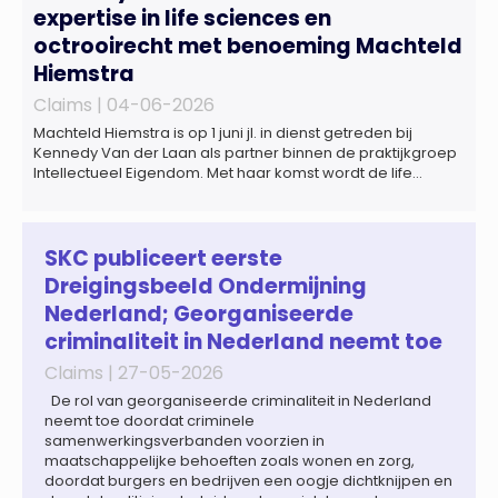
expertise in life sciences en
octrooirecht met benoeming Machteld
Hiemstra
Claims |
04-06-2026
Machteld Hiemstra is op 1 juni jl. in dienst getreden bij
Kennedy Van der Laan als partner binnen de praktijkgroep
Intellectueel Eigendom. Met haar komst wordt de life
sciences en octrooipraktijk van het Amsterdamse
advocatenkantoor verder versterkt. Machteld is
gespecialiseerd in nationale en internationale wet- en
regelgeving relevant voor de life sciences sector en de […]
SKC publiceert eerste
Dreigingsbeeld Ondermijning
Nederland; Georganiseerde
criminaliteit in Nederland neemt toe
Claims |
27-05-2026
De rol van georganiseerde criminaliteit in Nederland
neemt toe doordat criminele
samenwerkingsverbanden voorzien in
maatschappelijke behoeften zoals wonen en zorg,
doordat burgers en bedrijven een oogje dichtknijpen en