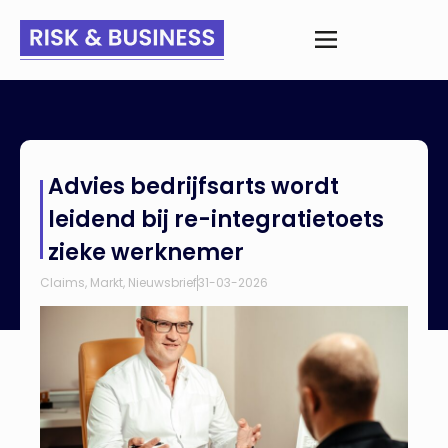
Home
>
Nieuws
>
Advies bedrijfsarts wordt leidend bij re-
Advies bedrijfsarts wordt
integratietoets zieke werknemer
leidend bij re-integratietoets
zieke werknemer
Claims
,
Markt
,
Nieuwsbrief
31-03-2026