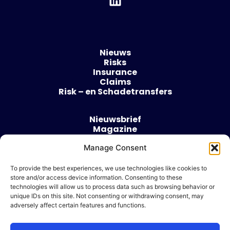
Nieuws
Risks
Insurance
Claims
Risk – en Schadetransfers
Nieuwsbrief
Magazine
Evenementen
Manage Consent
Over
Contact
To provide the best experiences, we use technologies like cookies to
store and/or access device information. Consenting to these
Algemene voorwaarden
technologies will allow us to process data such as browsing behavior or
Cookie beleid
unique IDs on this site. Not consenting or withdrawing consent, may
adversely affect certain features and functions.