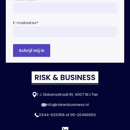
E-mailadres
*
F.J. Ebbensstraat 81, 4007 WJ Tiel
info@riskenbusiness.nl
0344-633356
of
06-20490063