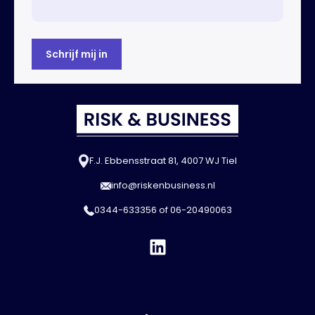
F.J. Ebbensstraat 81, 4007 WJ Tiel
info@riskenbusiness.nl
0344-633356
of
06-20490063