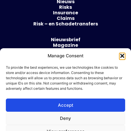
Nieuws
Risks
Insurance
Claims
Risk – en Schadetransfers
Nieuwsbrief
Magazine
Evenementen
Manage Consent
Over
Contact
To provide the best experiences, we use technologies like cookies to
store and/or access device information. Consenting to these
Algemene voorwaarden
technologies will allow us to process data such as browsing behavior or
Cookie beleid
unique IDs on this site. Not consenting or withdrawing consent, may
adversely affect certain features and functions.
Accept
Ik wil adverteren
Deny
© 2026 Risk & Business