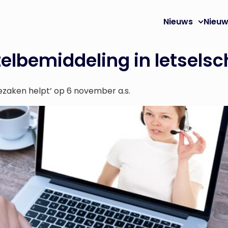
Nieuws
Nieuw
elbemiddeling in letsels
ezaken helpt’ op 6 november a.s.