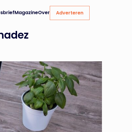
sbrief
Magazine
Over
Adverteren
chadez