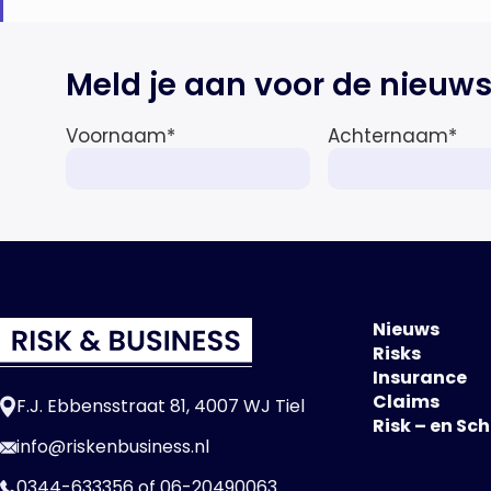
Meld je aan voor de nieuws
Voornaam
*
Achternaam
*
Nieuws
Risks
Insurance
Claims
F.J. Ebbensstraat 81, 4007 WJ Tiel
Risk – en Sc
info@riskenbusiness.nl
0344-633356
of
06-20490063