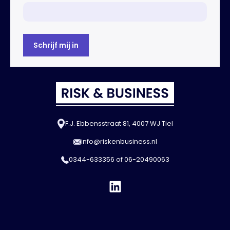
F.J. Ebbensstraat 81, 4007 WJ Tiel
info@riskenbusiness.nl
0344-633356
of
06-20490063