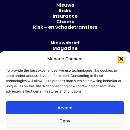
Nieuws
Risks
Insurance
Claims
Risk – en Schadetransfers
Nieuwsbrief
Magazine
Evenementen
Over
Manage Consent
Contact
To provide the best experiences, we use technologies like cookies to
store and/or access device information. Consenting to these
Algemene voorwaarden
technologies will allow us to process data such as browsing behavior or
Cookie beleid
unique IDs on this site. Not consenting or withdrawing consent, may
adversely affect certain features and functions.
Accept
Ik wil adverteren
Deny