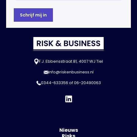
F.J. Ebbensstraat 81, 4007 WJ Tiel
info@riskenbusiness.nl
0344-633356
of
06-20490063
Nieuws
Risks