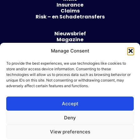
Insurance
Claims
Risk – en Schadetransfers
Nieuwsbrief
Magazine
Evenementen
Over
Manage Consent
Contact
To provide the best experiences, we use technologies like cookies to
store and/or access device information. Consenting to these
Algemene voorwaarden
technologies will allow us to process data such as browsing behavior or
Cookie beleid
unique IDs on this site. Not consenting or withdrawing consent, may
adversely affect certain features and functions.
Accept
Ik wil adverteren
Deny
© 2026 Risk & Business
View preferences
| Design & Development door
WP Masters