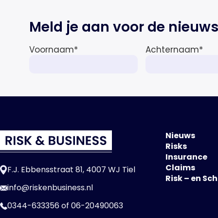
Meld je aan voor de nieuws
Voornaam
*
Achternaam
*
Nieuws
Risks
Insurance
Claims
F.J. Ebbensstraat 81, 4007 WJ Tiel
Risk – en Sc
info@riskenbusiness.nl
0344-633356
of
06-20490063