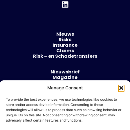
Nieuws
Risks
Insurance
Claims
Risk – en Schadetransfers
Nieuwsbrief
Magazine
Evenementen
Over
Manage Consent
Contact
To provide the best experiences, we use technologies like cookies to
store and/or access device information. Consenting to these
Algemene voorwaarden
technologies will allow us to process data such as browsing behavior or
Cookie beleid
unique IDs on this site. Not consenting or withdrawing consent, may
adversely affect certain features and functions.