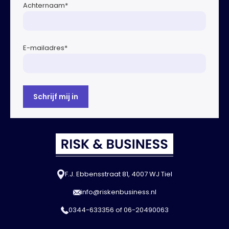
Achternaam
*
E-mailadres
*
F.J. Ebbensstraat 81, 4007 WJ Tiel
info@riskenbusiness.nl
0344-633356
of
06-20490063