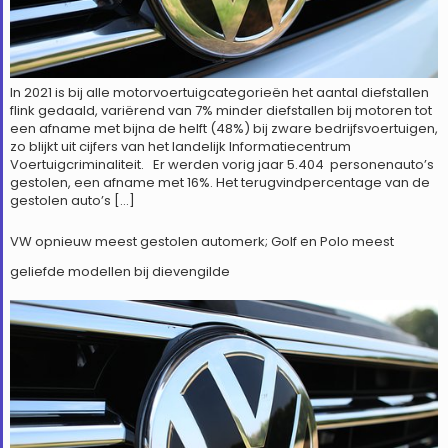
In 2021 is bij alle motorvoertuigcategorieën het aantal diefstallen
flink gedaald, variërend van 7% minder diefstallen bij motoren tot
een afname met bijna de helft (48%) bij zware bedrijfsvoertuigen,
zo blijkt uit cijfers van het landelijk Informatiecentrum
Voertuigcriminaliteit. Er werden vorig jaar 5.404 personenauto’s
gestolen, een afname met 16%. Het terugvindpercentage van de
gestolen auto’s […]
VW opnieuw meest gestolen automerk; Golf en Polo meest
geliefde modellen bij dievengilde