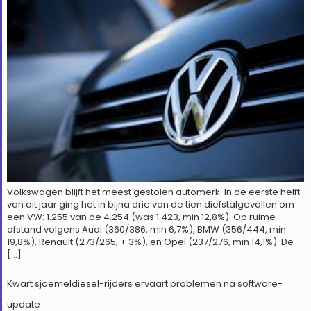
Volkswagen blijft het meest gestolen automerk. In de eerste helft
van dit jaar ging het in bijna drie van de tien diefstalgevallen om
een VW: 1.255 van de 4.254 (was 1.423, min 12,8%). Op ruime
afstand volgens Audi (360/386, min 6,7%), BMW (356/444, min
19,8%), Renault (273/265, + 3%), en Opel (237/276, min 14,1%). De
[…]
Kwart sjoemeldiesel-rijders ervaart problemen na software-
update