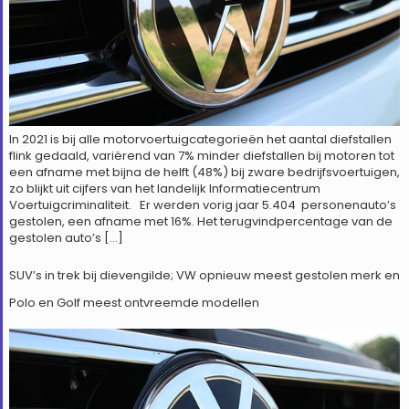
In 2021 is bij alle motorvoertuigcategorieën het aantal diefstallen
flink gedaald, variërend van 7% minder diefstallen bij motoren tot
een afname met bijna de helft (48%) bij zware bedrijfsvoertuigen,
zo blijkt uit cijfers van het landelijk Informatiecentrum
Voertuigcriminaliteit. Er werden vorig jaar 5.404 personenauto’s
gestolen, een afname met 16%. Het terugvindpercentage van de
gestolen auto’s […]
SUV’s in trek bij dievengilde; VW opnieuw meest gestolen merk en
Polo en Golf meest ontvreemde modellen