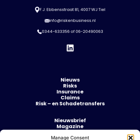
F.J. Ebbensstraat 81, 4007 WJ Tiel
info@riskenbusiness.nl
0344-633356
of
06-20490063
Nieuws
Risks
Insurance
Claims
Risk – en Schadetransfers
Nieuwsbrief
Magazine
Evenementen
Over
Manage Consent