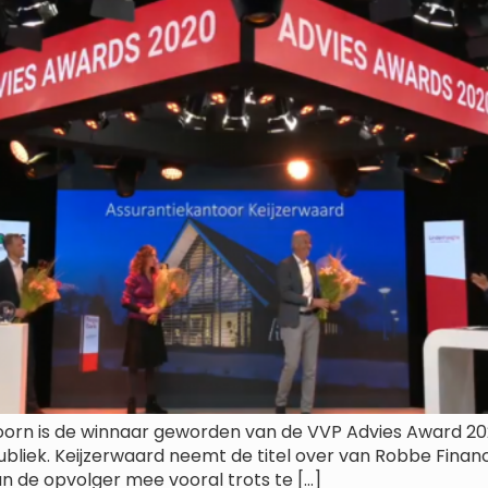
oorn is de winnaar geworden van de VVP Advies Award 20
iek. Keijzerwaard neemt de titel over van Robbe Financië
n de opvolger mee vooral trots te […]