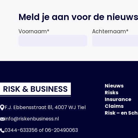
Meld je aan voor de nieuws
Voornaam
*
Achternaam
*
Nieuws
Risks
Insurance
Claims
F.J. Ebbensstraat 81, 4007 WJ Tiel
Risk – en Sc
info@riskenbusiness.nl
0344-633356
of
06-20490063