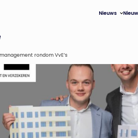
Nieuws
Nieuw
e
icomanagement rondom VvE’s